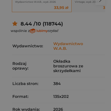
Wydawnictwo W.A.B., wyd. 2026
Vintage, wyd. 2025
33,95 zł
38,8
8.44 /10 (118744)
wspólnie z
Wydawnictwo
Wydawnictwo:
W.A.B.
Okładka
Rodzaj
broszurowa ze
oprawy:
skrzydełkami
Liczba stron:
384
Format:
135x202
Rok wydania:
2026