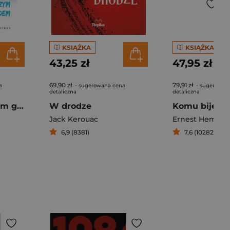
KSIĄŻKA
KSIĄŻKA
43,25 zł
47,95 zł
69,90 zł
79,91 zł
a
- sugerowana cena
- sugerowan
detaliczna
detaliczna
Lot nad kukułczym gniazdem
W drodze
Komu bije d
Jack Kerouac
Ernest Hemin
6,9 (8381)
7,6 (10282)