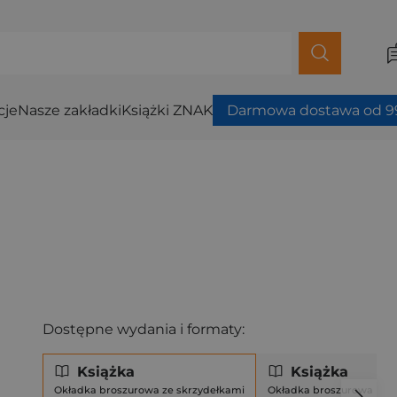
cje
Nasze zakładki
Książki ZNAK
Darmowa dostawa od 99
Dostępne wydania i formaty:
Książka
Książka
Okładka broszurowa ze skrzydełkami
Okładka broszurowa (mi