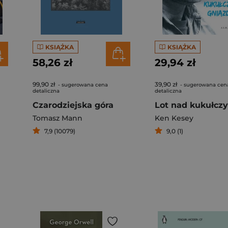
KSIĄŻKA
KSIĄŻKA
58,26 zł
29,94 zł
99,90 zł
39,90 zł
- sugerowana cena
- sugerowana cen
detaliczna
detaliczna
Czarodziejska góra
Tomasz Mann
Ken Kesey
7,9 (10079)
9,0 (1)