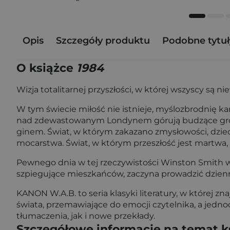
Opis
Szczegóły produktu
Podobne tytuł
O książce
1984
Wizja totalitarnej przyszłości, w której wszyscy są
W tym świecie miłość nie istnieje, myślozbrodnię kar
nad zdewastowanym Londynem górują budzące grozę 
ginem. Świat, w którym zakazano zmysłowości, dzie
mocarstwa. Świat, w którym przeszłość jest martwa,
Pewnego dnia w tej rzeczywistości Winston Smith wym
szpiegujące mieszkańców, zaczyna prowadzić dzien
KANON W.A.B. to seria klasyki literatury, w której
świata, przemawiające do emocji czytelnika, a jedn
tłumaczenia, jak i nowe przekłady.
Szczegółowe informacje na temat k