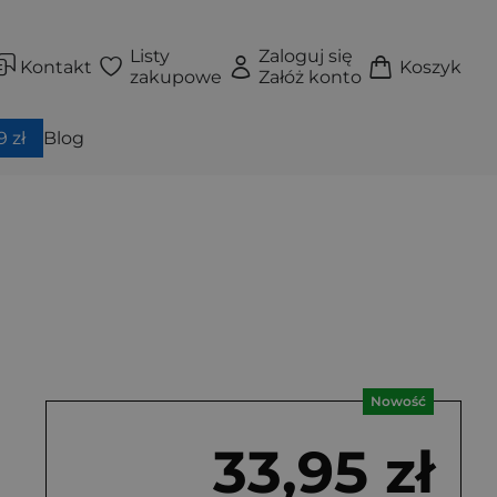
Listy
Zaloguj się
Kontakt
Koszyk
zakupowe
Załóż konto
 zł
Blog
Nowość
33,95 zł
Książka
Książka
ękka)
Okładka twarda
Okładka twarda z obwolutą