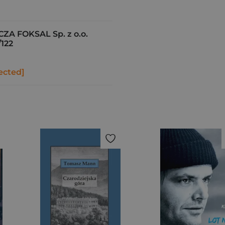
 FOKSAL Sp. z o.o.
122
ected]