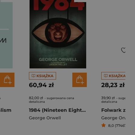
KSIĄŻKA
KSIĄŻKA
60,94 zł
28,23 zł
82,00 zł
39,90 zł
a
- sugerowana cena
- sugerowa
detaliczna
detaliczna
alism
1984 (Nineteen Eighty-Four) wer. angielska
Folwark zwie
George Orwell
George Orwell
8,0 (77467)