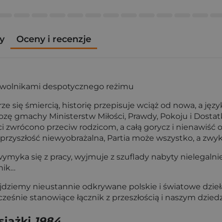
y
Oceny i recenzje
 niewolnikami despotycznego reżimu
ze się śmiercią, historię przepisuje wciąż od nowa, a jęz
gmachy Ministerstw Miłości, Prawdy, Pokoju i Dostatk
ci zwrócono przeciw rodzicom, a całą gorycz i nienawiś
 przyszłość niewyobrażalna, Partia może wszystko, a zwy
yka się z pracy, wyjmuje z szuflady nabyty nielegalnie 
nik…
 znajdziemy nieustannie odkrywane polskie i światowe dz
ocześnie stanowiące łącznik z przeszłością i naszym dzi
siążki
1984