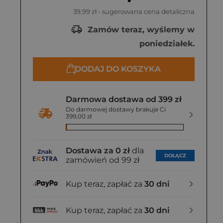
Vis-a-Vis Etiuda, wyd. 2020
Świat Książki,
39,99 zł
- sugerowana cena detaliczna
3 zł
21,69 zł
41,94 zł
Zamów teraz, wyślemy w
poniedziałek.
DODAJ DO KOSZYKA
Darmowa dostawa od 399 zł
Do darmowej dostawy brakuje Ci
399,00 zł
Dostawa za 0 zł
dla
DOŁĄCZ
zamówień od 99 zł
Kup teraz, zapłać za
30 dni
Kup teraz, zapłać za
30 dni