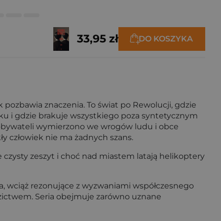
33,95 zł
DO KOSZYKA
yk pozbawia znaczenia. To świat po Rewolucji, gdzie
u i gdzie brakuje wszystkiego poza syntetycznym
ć obywateli wymierzono we wrogów ludu i obce
kły człowiek nie ma żadnych szans.
czysty zeszyt i choć nad miastem latają helikoptery
ieła, wciąż rezonujące z wyzwaniami współczesnego
edzictwem. Seria obejmuje zarówno uznane