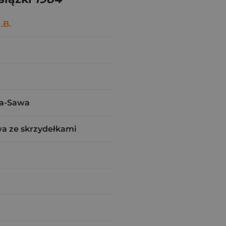
.B.
ka-Sawa
a ze skrzydełkami