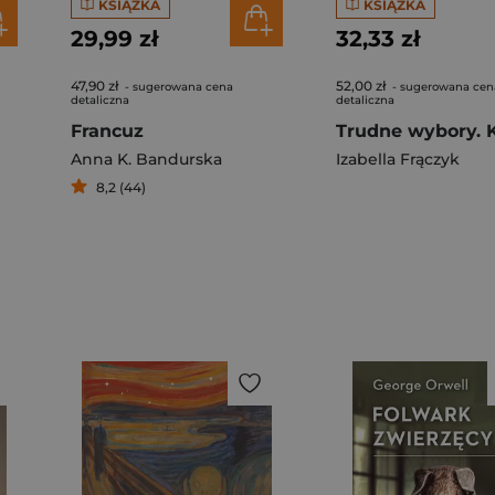
KSIĄŻKA
KSIĄŻKA
29,99 zł
32,33 zł
47,90 zł
52,00 zł
- sugerowana cena
- sugerowana cen
detaliczna
detaliczna
Francuz
Anna K. Bandurska
Izabella Frączyk
8,2 (44)