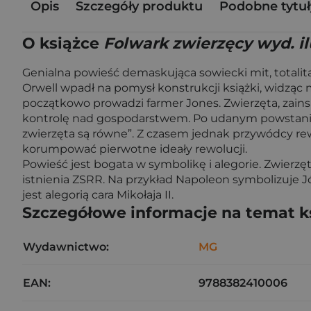
Opis
Szczegóły produktu
Podobne tytuł
O książce
Folwark zwierzęcy wyd. i
Genialna powieść demaskująca sowiecki mit, totalit
Orwell wpadł na pomysł konstrukcji książki, widzą
początkowo prowadzi farmer Jones. Zwierzęta, zains
kontrolę nad gospodarstwem. Po udanym powstaniu 
zwierzęta są równe”. Z czasem jednak przywódcy rew
korumpować pierwotne ideały rewolucji.
Powieść jest bogata w symbolikę i alegorie. Zwierzęt
istnienia ZSRR. Na przykład Napoleon symbolizuje Józ
jest alegorią cara Mikołaja II.
Szczegółowe informacje na temat k
Wydawnictwo:
MG
EAN:
9788382410006