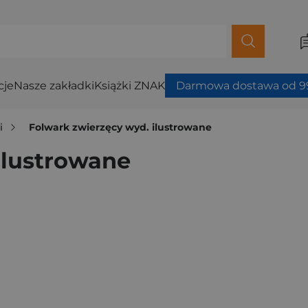
cje
Nasze zakładki
Książki ZNAK
Darmowa dostawa od 99
i
Folwark zwierzęcy wyd. ilustrowane
ilustrowane