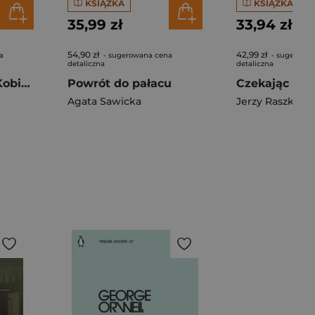
KSIĄŻKA
KSIĄŻKA
35,99 zł
33,94 zł
54,90 zł
42,99 zł
a
- sugerowana cena
- sugerowa
detaliczna
detaliczna
Trudne wybory. Kobiety z odzysku. Tom 2 wyd. 2026
Powrót do pałacu
Agata Sawicka
Jerzy Raszkows