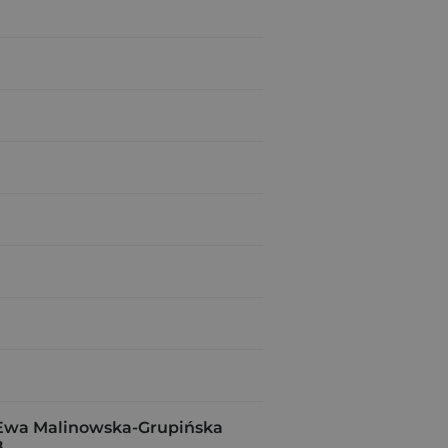
wa Malinowska-Grupińska
8