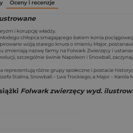
y
Oceny i recenzje
lustrowane
aryzm i korupcję władzy.
c młodego chłopca smagającego batem konia pociągowego.
pirowane wizją starego knura o imieniu Major, postanaw
zmieniają nazwę farmy na Folwark Zwierzęcy i ustanawi
olucji, szczególnie świnie Napoleon i Snowball, zaczyna
a reprezentują różne grupy społeczne i postacie historyc
efa Stalina, Snowball – Lwa Trockiego, a Major – Karola 
siążki
Folwark zwierzęcy wyd. ilustro