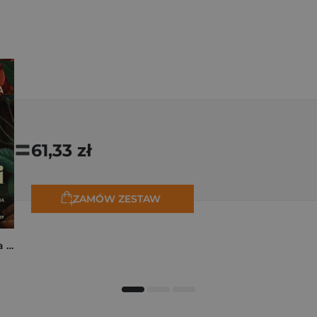
=
61,33 zł
ZAMÓW ZESTAW
Rita z Cascii. Historia kobiety, dla której nie ma rzeczy niemożliwych