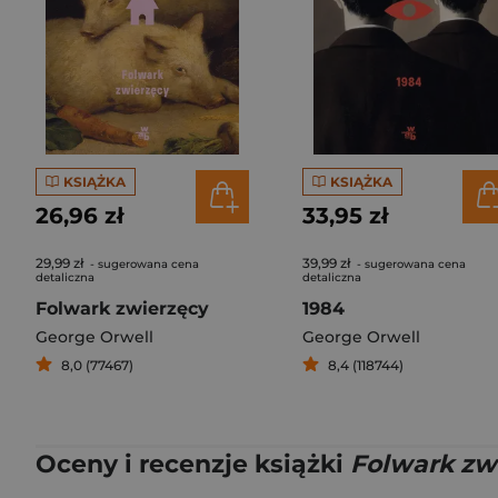
KSIĄŻKA
KSIĄŻKA
26,96 zł
33,95 zł
29,99 zł
39,99 zł
- sugerowana cena
- sugerowana cena
detaliczna
detaliczna
Folwark zwierzęcy
1984
George Orwell
George Orwell
8,0 (77467)
8,4 (118744)
Oceny i recenzje książki
Folwark zw