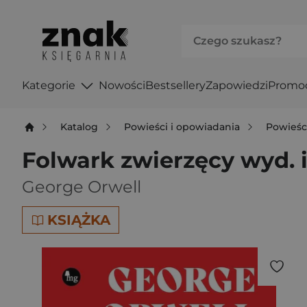
Kategorie
Nowości
Bestsellery
Zapowiedzi
Promo
Katalog
Powieści i opowiadania
Powieśc
Folwark zwierzęcy wyd. 
George Orwell
KSIĄŻKA