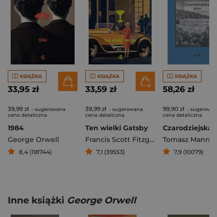
KSIĄŻKA
KSIĄŻKA
KSIĄŻKA
33,95 zł
33,59 zł
58,26 zł
39,99 zł
39,99 zł
99,90 zł
- sugerowana
- sugerowana
- sugerowa
cena detaliczna
cena detaliczna
cena detaliczna
1984
Ten wielki Gatsby
Czarodziejska 
George Orwell
Francis Scott Fitzgerald
Tomasz Mann
8,4 (118744)
7,1 (39553)
7,9 (10079)
Inne książki
George Orwell