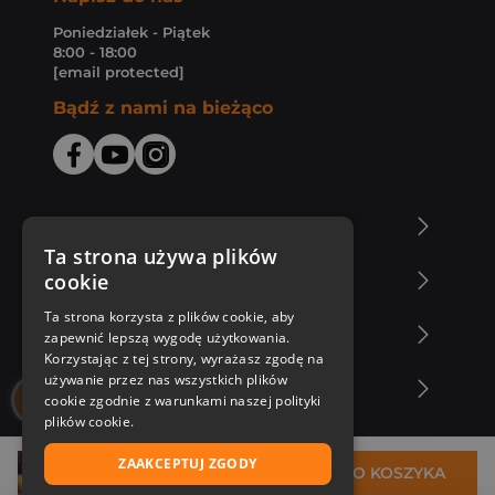
Poniedziałek - Piątek
8:00 - 18:00
[email protected]
Bądź z nami na bieżąco
O Księgarni Znak
Ta strona używa plików
cookie
Zakupy u nas
Ta strona korzysta z plików cookie, aby
Nasza oferta
zapewnić lepszą wygodę użytkowania.
Korzystając z tej strony, wyrażasz zgodę na
używanie przez nas wszystkich plików
Nasi autorzy
cookie zgodnie z warunkami naszej polityki
plików cookie.
ZAAKCEPTUJ ZGODY
26,96 zł
DO KOSZYKA