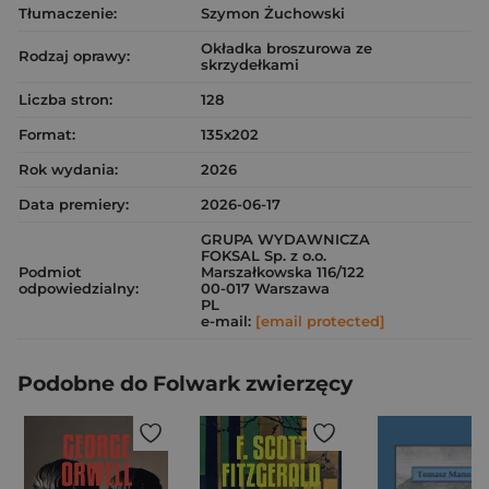
Tłumaczenie:
Szymon Żuchowski
Okładka broszurowa ze
Rodzaj oprawy:
skrzydełkami
Liczba stron:
128
Format:
135x202
Rok wydania:
2026
Data premiery:
2026-06-17
GRUPA WYDAWNICZA
FOKSAL Sp. z o.o.
Podmiot
Marszałkowska 116/122
odpowiedzialny:
00-017 Warszawa
PL
e-mail:
[email protected]
Podobne do Folwark zwierzęcy