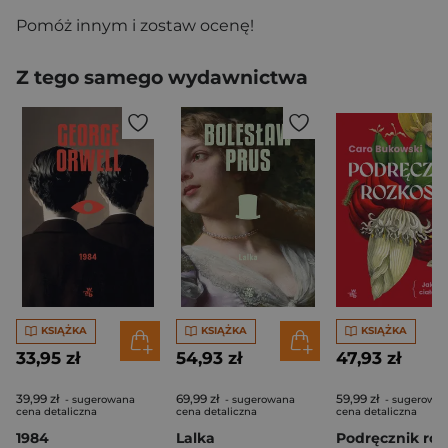
Pomóż innym i zostaw ocenę!
Z tego samego wydawnictwa
KSIĄŻKA
KSIĄŻKA
KSIĄŻKA
33,95 zł
54,93 zł
47,93 zł
39,99 zł
69,99 zł
59,99 zł
- sugerowana
- sugerowana
- sugerowa
cena detaliczna
cena detaliczna
cena detaliczna
1984
Lalka