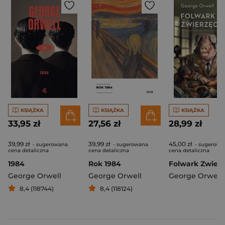
KSIĄŻKA
KSIĄŻKA
KSIĄŻKA
33,95 zł
27,56 zł
28,99 zł
39,99 zł
39,99 zł
45,00 zł
- sugerowana
- sugerowana
- sugerowa
cena detaliczna
cena detaliczna
cena detaliczna
1984
Rok 1984
Folwark Zwier
George Orwell
George Orwell
George Orwell
8,4 (118744)
8,4 (118124)