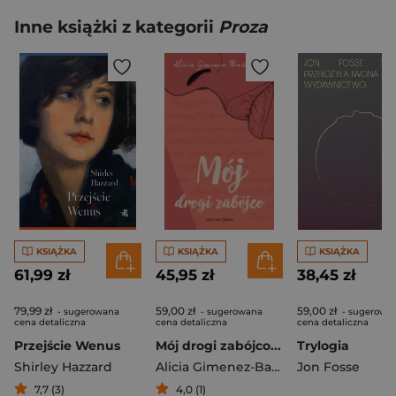
Inne książki z kategorii
Proza
KSIĄŻKA
KSIĄŻKA
KSIĄŻKA
61,99 zł
45,95 zł
38,45 zł
79,99 zł
59,00 zł
59,00 zł
- sugerowana
- sugerowana
- sugerowa
cena detaliczna
cena detaliczna
cena detaliczna
Przejście Wenus
Mój drogi zabójco...
Trylogia
Shirley Hazzard
Alicia Gimenez-Bartlett
Jon Fosse
7,7 (3)
4,0 (1)