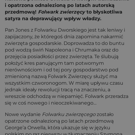
i opatrzona odnalezioną po latach autorską
przedmową!
Folwark zwierzęcy
to błyskotliwa
satyra na deprawujący wpływ władzy.
Pan Jones z Folwarku Dworskiego jest tak leniwy i
zapijaczony, że któregoś dnia zapomina nakarmić
zwierzęta gospodarskie. Doprowadza to do buntu
pod wodzą świń Napoleona i Chrumaka oraz do
przejęcia posiadłości przez zwierzęta. Te ślubują
położyć kres panującym tam potwornym
nierównościom i od tej pory gospodarstwo pod
zmienioną nazwą Folwark Zwierzęcy służyć ma
wszystkim czworonogom. W miarę upływu czasu
jednak ideały rewolucji tracą na znaczeniu, a
wreszcie odchodzą w niepamięć. Folwark przeradza
się w coś nowego i nieoczekiwanego…
Nowe wydanie
Folwarku zwierzęcego
zostało
opatrzone odnalezioną po latach przedmową
George’a Orwella, która ukazuje się w języku
polskim po raz pierwszy w tłumaczeniu Szymona