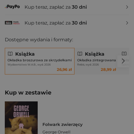
Kup teraz, zapłać za
30 dni
Kup teraz, zapłać za
30 dni
Dostępne wydania i formaty:
Książka
Książka
Ks
Okładka broszurowa ze skrzydełkami
Okładka zintegrowana
Okładk
Wydawnictwo W.A.B., wyd. 2026
Rebis, wyd. 2026
Sploty, w
26,96 zł
28,99 zł
Kup w zestawie
Folwark zwierzęcy
George Orwell