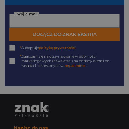
Twój e-mail
DOŁĄCZ DO ZNAK EKSTRA
*
Akceptuję
politykę prywatności
*
Zgadzam się na otrzymywanie wiadomości
marketingowych (newsletter) na podany
e-mail
na
zasadach określonych w
regulaminie
.
Napisz do nas