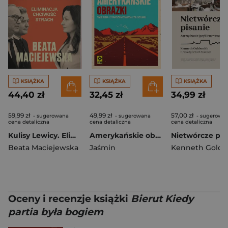
KSIĄŻKA
KSIĄŻKA
KSIĄŻKA
44,40 zł
32,45 zł
34,99 zł
59,99 zł
49,99 zł
57,00 zł
- sugerowana
- sugerowana
- sugerowa
cena detaliczna
cena detaliczna
cena detaliczna
Kulisy Lewicy. Eliminacja. Chciwość. Strach.
Amerykańskie obrazki Śmieszna i straszna prawda zza oceanu wyd. 2026
Beata Maciejewska
Jaśmin
Kenneth Golds
Oceny i recenzje książki
Bierut Kiedy
partia była bogiem