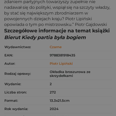
zdaniem partyjnych towarzyszy zupełnie nie
nadawał się do polityki, wspiął się na szczyty władzy,
by stać się największym zbrodniarzem w
powojennych dziejach kraju? Piotr Lipiński
opowiada o tym po mistrzowsku.” Piotr Gajdowski
Szczegółowe informacje na temat książki
Bierut Kiedy partia była bogiem
Wydawnictwo:
Czarne
EAN:
9788381918435
Autor:
Piotr Lipiński
Okładka broszurowa ze
Rodzaj oprawy:
skrzydełkami
Wydanie:
2
Liczba stron:
272
Format:
13.3x21.5cm
Rok wydania:
2024