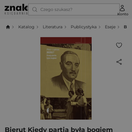
Czego szukasz?
Konto
Katalog
Literatura
Publicystyka
Eseje
Bie
Bierut Kiedy partia była bogiem