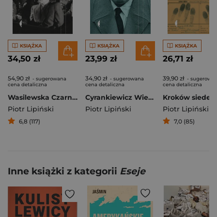
KSIĄŻKA
KSIĄŻKA
KSIĄŻKA
34,50 zł
23,99 zł
26,71 zł
54,90 zł
34,90 zł
39,90 zł
- sugerowana
- sugerowana
- sugerowa
cena detaliczna
cena detaliczna
cena detaliczna
Wasilewska Czarno-biała
Cyrankiewicz Wieczny premier
Piotr Lipiński
Piotr Lipiński
Piotr Lipiński
6,8 (117)
7,0 (85)
Inne książki z kategorii
Eseje