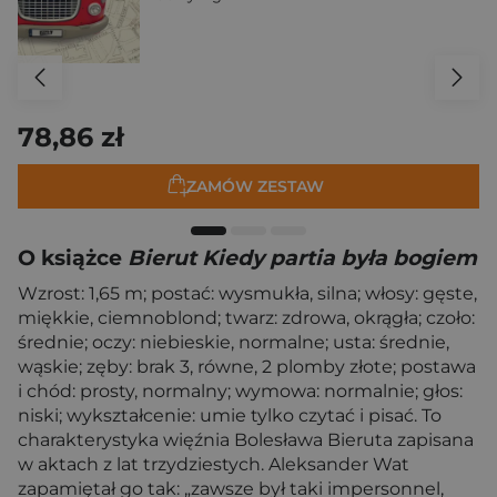
78,86 zł
ZAMÓW ZESTAW
O książce
Bierut Kiedy partia była bogiem
Wzrost: 1,65 m; postać: wysmukła, silna; włosy: gęste,
miękkie, ciemnoblond; twarz: zdrowa, okrągła; czoło:
średnie; oczy: niebieskie, normalne; usta: średnie,
wąskie; zęby: brak 3, równe, 2 plomby złote; postawa
i chód: prosty, normalny; wymowa: normalnie; głos:
niski; wykształcenie: umie tylko czytać i pisać. To
charakterystyka więźnia Bolesława Bieruta zapisana
w aktach z lat trzydziestych. Aleksander Wat
zapamiętał go tak: „zawsze był taki impersonnel,