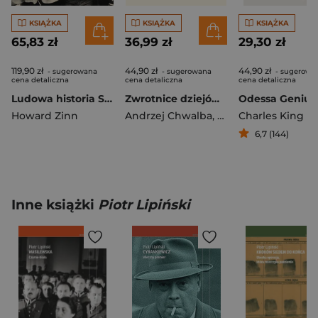
KSIĄŻKA
KSIĄŻKA
KSIĄŻKA
65,83 zł
36,99 zł
29,30 zł
119,90 zł
44,90 zł
44,90 zł
- sugerowana
- sugerowana
- sugerowa
cena detaliczna
cena detaliczna
cena detaliczna
Ludowa historia Stanów Zjednoczonych. Od roku 1492 do dziś wyd. 2
Zwrotnice dziejów Alternatywne historie Polski
Howard Zinn
Andrzej Chwalba
,
Wojciech Harpula
Charles King
6,7 (144)
Inne książki
Piotr Lipiński