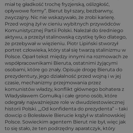
miał tę gładkość trochę fryzjerską, oślizgłość,
opływowe formy”. Bierut był szary, bezbarwny,
zwyczajny. Nic nie wskazywało, że zrobi karierę.
Przed wojną żył w cieniu wybitnych przywódców
Komunistycznej Partii Polski. Należał do średniego
aktywu, a przeżył stalinowską czystkę tylko dlatego,
że przebywał w więzieniu. Piotr Lipiński stworzył
portret człowieka, który stał się twarzą stalinizmu w
Polsce. Oparł tekst między innymi na rozmowach ze
współpracownikami Bieruta, ostatnimi żyjącymi
osobami, które go znały. Opisuje drogę Bieruta do
prezydentury, jego działalność przed wojną i w jej
czasie, mechanizmy przejmowania przez
komunistów władzy, konflikt głównego bohatera z
Władysławem Gomułką i całe grono osób, które
odegrały najważniejsze role w dwudziestowiecznej
historii Polski. „„Od konfidenta do prezydenta” – taki
dowcip o Bolesławie Bierucie krążył w stalinowskiej
Polsce. Sowieckim agentem Bierut nie był, więc jak
to się stało, że ten podrzędny aparatczyk, który