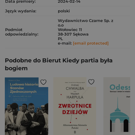
Data premiery:
2024-02-14
Język wydania:
polski
Wydawnictwo Czarne Sp. z
o.o
Podmiot
Wołowiec 11
odpowiedzialny:
38-307 Sękowa
PL
e-mail:
[email protected]
Podobne do Bierut Kiedy partia była
bogiem