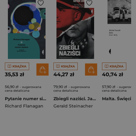
KSIĄŻKA
KSIĄŻKA
KSIĄŻKA
35,53 zł
44,27 zł
40,74 zł
56,90 zł
79,90 zł
57,90 zł
- sugerowana
- sugerowana
- sugerowa
cena detaliczna
cena detaliczna
cena detaliczna
Pytanie numer siedem
Zbiegli naziści. Jak hitlerowscy zbrodniarze uciekli przed sprawiedliwością wyd. 3
Richard Flanagan
Gerald Steinacher