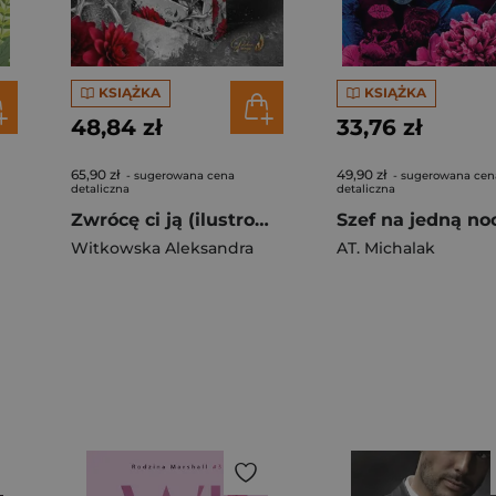
KSIĄŻKA
KSIĄŻKA
48,84 zł
33,76 zł
65,90 zł
49,90 zł
- sugerowana cena
- sugerowana cen
detaliczna
detaliczna
Zwrócę ci ją (ilustrowane brzegi)
Szef na jedną no
Witkowska Aleksandra
AT. Michalak