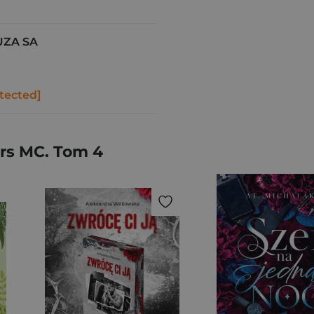
UZA SA
tected]
ers MC. Tom 4