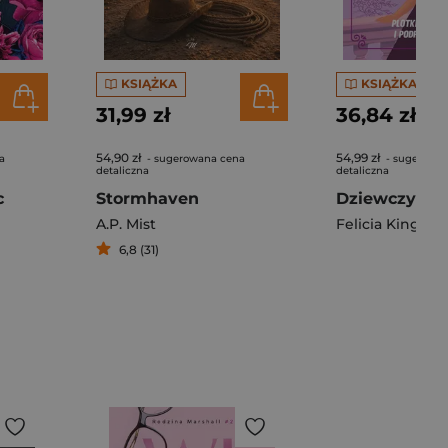
KSIĄŻKA
KSIĄŻKA
31,99 zł
36,84 zł
54,90 zł
54,99 zł
a
- sugerowana cena
- sugerowa
detaliczna
detaliczna
c
Stormhaven
A.P. Mist
Felicia Kingsley
6,8 (31)