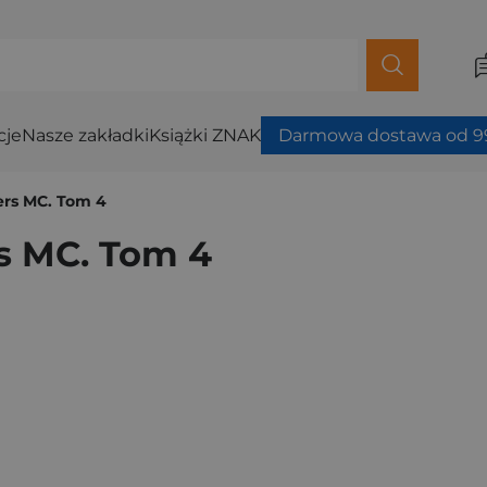
cje
Nasze zakładki
Książki ZNAK
Darmowa dostawa od 99
ers MC. Tom 4
rs MC. Tom 4