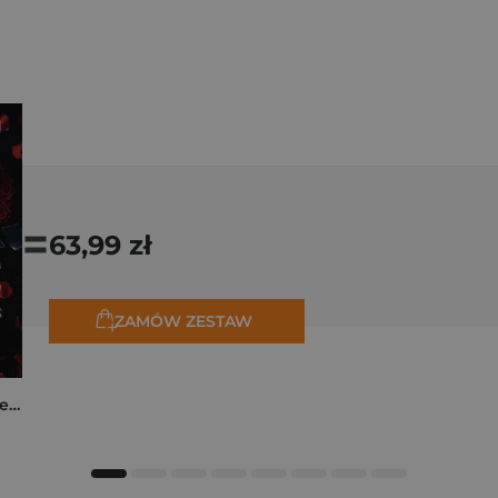
=
63,99 zł
ZAMÓW ZESTAW
Collide. The Truth Between Us