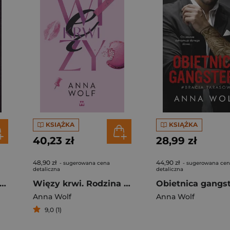
KSIĄŻKA
KSIĄŻKA
40,23 zł
28,99 zł
48,90 zł
44,90 zł
- sugerowana cena
- sugerowana ce
detaliczna
detaliczna
omniana miłość. Night. Black Angels MC. Tom 2
Więzy krwi. Rodzina Marshall. Tom 3
Anna Wolf
Anna Wolf
9,0 (1)