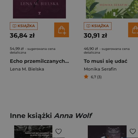
KSIĄŻKA
KSIĄŻKA
36,84 zł
30,91 zł
54,99 zł
46,90 zł
- sugerowana cena
- sugerowana cena
detaliczna
detaliczna
Echo przemilczanych słów
To musi się udać
Lena M. Bielska
Monika Serafin
6,7 (3)
Inne książki
Anna Wolf