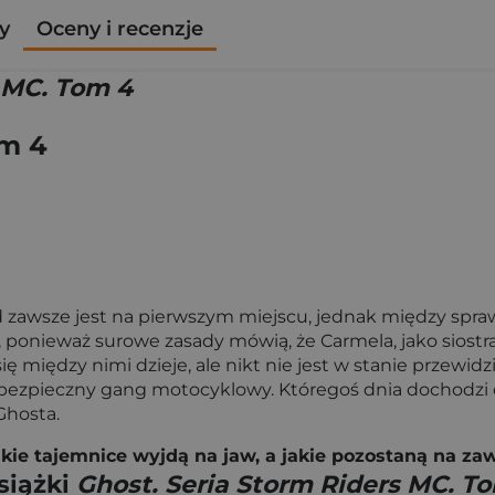
y
Oceny i recenzje
s MC. Tom 4
om 4
od zawsze jest na pierwszym miejscu, jednak między sp
 ponieważ surowe zasady mówią, że Carmela, jako siostra j
się między nimi dzieje, ale nikt nie jest w stanie przew
ebezpieczny gang motocyklowy. Któregoś dnia dochodzi d
Ghosta.
Jakie tajemnice wyjdą na jaw, a jakie pozostaną na za
siążki
Ghost. Seria Storm Riders MC. T