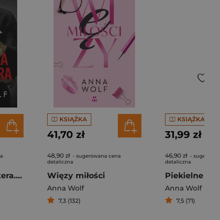
KSIĄŻKA
KSIĄŻKA
41,70 zł
31,99 zł
48,90 zł
46,90 zł
na
- sugerowana cena
- sugerowa
detaliczna
detaliczna
Obietnica gangstera. Bracia Tarasow wyd. 2025
Więzy miłości
Piekielne mi
Anna Wolf
Anna Wolf
7,3 (132)
7,5 (71)