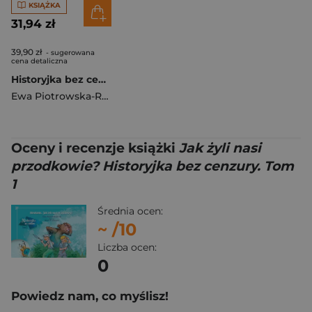
KSIĄŻKA
31,94 zł
39,90 zł
- sugerowana
cena detaliczna
Historyjka bez cenzury Początki państwa Tom 2
Ewa Piotrowska-Rola
Oceny i recenzje książki
Jak żyli nasi
przodkowie? Historyjka bez cenzury. Tom
1
Średnia ocen:
~
/10
Liczba ocen:
0
Powiedz nam, co myślisz!