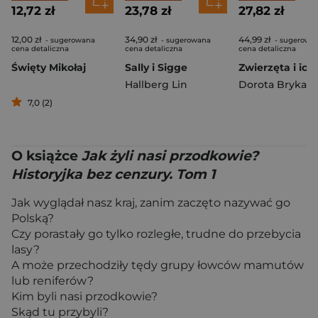
12,72 zł
23,78 zł
27,82 zł
12,00 zł
34,90 zł
44,99 zł
- sugerowana
- sugerowana
- sugerowa
cena detaliczna
cena detaliczna
cena detaliczna
Święty Mikołaj
Sally i Sigge
Hallberg Lin
Dorota Brykała
7,0 (2)
O książce
Jak żyli nasi przodkowie?
Historyjka bez cenzury. Tom 1
Jak wyglądał nasz kraj, zanim zaczęto nazywać go
Polską?
Czy porastały go tylko rozległe, trudne do przebycia
lasy?
A może przechodziły tędy grupy łowców mamutów
lub reniferów?
Kim byli nasi przodkowie?
Skąd tu przybyli?