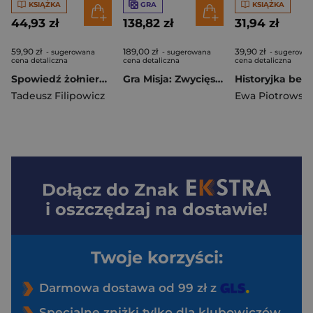
KSIĄŻKA
GRA
KSIĄŻKA
44,93 zł
138,82 zł
31,94 zł
59,90 zł
189,00 zł
39,90 zł
- sugerowana
- sugerowana
- sugerowa
cena detaliczna
cena detaliczna
cena detaliczna
Spowiedź żołnierza Dwóch Armii
Gra Misja: Zwycięstwo. Historia bez cenzury
Tadeusz Filipowicz
Dołącz do
Znak
i oszczędzaj na dostawie!
Twoje korzyści:
Darmowa dostawa od 99 zł z
Specjalne zniżki tylko dla klubowiczów