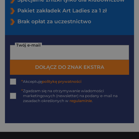
Pakiet zakładek Art Ladies za 1 zł
Brak opłat za uczestnictwo
Twój e-mail
DOŁĄCZ DO ZNAK EKSTRA
*
Akceptuję
politykę prywatności
*
Zgadzam się na otrzymywanie wiadomości
marketingowych (newsletter) na podany
e-mail
na
zasadach określonych w
regulaminie
.