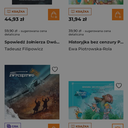
KSIĄŻKA
KSIĄŻKA
44,93 zł
31,94 zł
59,90 zł
39,90 zł
- sugerowana cena
- sugerowana cena
detaliczna
detaliczna
Spowiedź żołnierza Dwóch Armii
Historyjka bez cenzury Początki państwa Tom 2
Tadeusz Filipowicz
Ewa Piotrowska-Rola
GRA
KSIĄŻKA