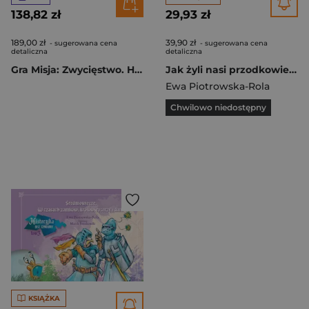
138,82 zł
29,93 zł
189,00 zł
39,90 zł
- sugerowana cena
- sugerowana cena
detaliczna
detaliczna
Gra Misja: Zwycięstwo. Historia bez cenzury
Jak żyli nasi przodkowie? Historyjka bez cenzury. Tom 1
Ewa Piotrowska-Rola
Chwilowo niedostępny
KSIĄŻKA