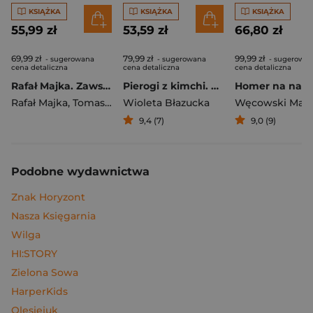
KSIĄŻKA
KSIĄŻKA
KSIĄŻKA
55,99 zł
53,59 zł
66,80 zł
69,99 zł
79,99 zł
99,99 zł
- sugerowana
- sugerowana
- sugerowa
cena detaliczna
cena detaliczna
cena detaliczna
Rafał Majka. Zawsze z przodu. Rozmawia Tomasz Kalemba - książka z autografem
Pierogi z kimchi. Moje ulubione azjatyckie przepisy
Rafał Majka
,
Tomasz Kalemba
Wioleta Błazucka
Węcowski Mar
9,4 (7)
9,0 (9)
Podobne wydawnictwa
Znak Horyzont
Nasza Księgarnia
Wilga
HI:STORY
Zielona Sowa
HarperKids
Olesiejuk