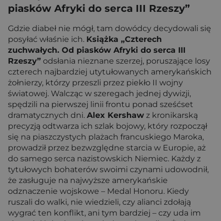
piasków Afryki do serca III Rzeszy”
Gdzie diabeł nie mógł, tam dowódcy decydowali się
posyłać właśnie ich.
Książka „Czterech
zuchwałych. Od piasków Afryki do serca III
Rzeszy”
odsłania nieznane szerzej, poruszające losy
czterech najbardziej utytułowanych amerykańskich
żołnierzy, którzy przeszli przez piekło II wojny
światowej. Walcząc w szeregach jednej dywizji,
spędzili na pierwszej linii frontu ponad sześćset
dramatycznych dni.
Alex Kershaw
z kronikarską
precyzją odtwarza ich szlak bojowy, który rozpoczął
się na piaszczystych plażach francuskiego Maroka,
prowadził przez bezwzględne starcia w Europie, aż
do samego serca nazistowskich Niemiec. Każdy z
tytułowych bohaterów swoimi czynami udowodnił,
że zasługuje na najwyższe amerykańskie
odznaczenie wojskowe – Medal Honoru. Kiedy
ruszali do walki, nie wiedzieli, czy alianci zdołają
wygrać ten konflikt, ani tym bardziej – czy uda im