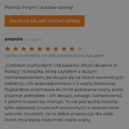
Pomóż innym i zostaw ocenę!
ZALOGUJ SIĘ, ABY DODAĆ OPINIĘ
anonim
25/06/2026
Twoja ocena: Beznadziejna 1/10"
Twoja ocena: Bardzo słaba 2/10"
Twoja ocena: Słaba 3/10"
Twoja ocena: Może być 4/10"
Twoja ocena: Przeciętna 5/10"
Twoja ocena: Dobra 6/10"
Twoja ocena: Bardzo dobra 7/10"
Twoja ocena: Rewelacyjna 8/10
Twoja ocena: Wybitna 9/10
Twoja ocena: Arcydzieło
opinia recenzenta nie jest potwierdzona zakupem
„Czterech zuchwałych. Od piasków Afryki do serca III
Rzeszy” to książka, którą czytałem z dużym
zainteresowaniem, bo skupia się na losach konkretnych
żołnierzy i ich doświadczeniach z II wojny światowej.
Najbardziej przemawia do mnie pokazanie wojny przez
pryzmat jednostek – ich decyzji, odwagi i konsekwencji,
z jakimi musieli się mierzyć. To nie jest sucha historia,
tylko opowieść o ludziach wrzuconych w ekstremalne
warunki. Uważam, że to dobra propozycja dla osób,
które chcą lepiej zrozumieć realia wojny.