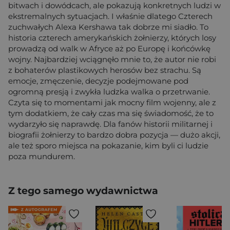
bitwach i dowódcach, ale pokazują konkretnych ludzi w
ekstremalnych sytuacjach. I właśnie dlatego Czterech
zuchwałych Alexa Kershawa tak dobrze mi siadło. To
historia czterech amerykańskich żołnierzy, których losy
prowadzą od walk w Afryce aż po Europę i końcówkę
wojny. Najbardziej wciągnęło mnie to, że autor nie robi
z bohaterów plastikowych herosów bez strachu. Są
emocje, zmęczenie, decyzje podejmowane pod
ogromną presją i zwykła ludzka walka o przetrwanie.
Czyta się to momentami jak mocny film wojenny, ale z
tym dodatkiem, że cały czas ma się świadomość, że to
wydarzyło się naprawdę. Dla fanów historii militarnej i
biografii żołnierzy to bardzo dobra pozycja — dużo akcji,
ale też sporo miejsca na pokazanie, kim byli ci ludzie
poza mundurem.
Z tego samego wydawnictwa