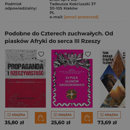
Podmiot
Tadeusza Kościuszki 37
odpowiedzialny:
30-105 Kraków
PL
e-mail:
[email protected]
Podobne do Czterech zuchwałych. Od
piasków Afryki do serca III Rzeszy
KSIĄŻKA
KSIĄŻKA
KSIĄŻKA
35,80 zł
25,60 zł
73,69 zł