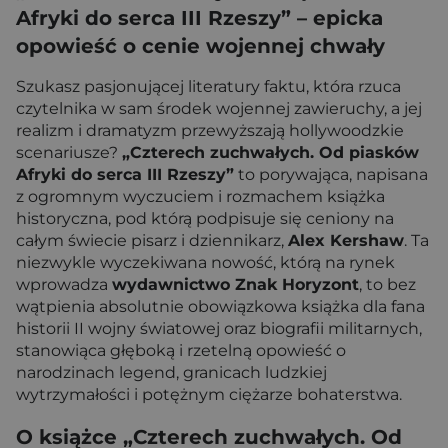
Afryki do serca III Rzeszy” – epicka
opowieść o cenie wojennej chwały
Szukasz pasjonującej literatury faktu, która rzuca
czytelnika w sam środek wojennej zawieruchy, a jej
realizm i dramatyzm przewyższają hollywoodzkie
scenariusze?
„Czterech zuchwałych. Od piasków
Afryki do serca III Rzeszy”
to porywająca, napisana
z ogromnym wyczuciem i rozmachem książka
historyczna, pod którą podpisuje się ceniony na
całym świecie pisarz i dziennikarz,
Alex Kershaw
. Ta
niezwykle wyczekiwana nowość, którą na rynek
wprowadza
wydawnictwo Znak Horyzont
, to bez
wątpienia absolutnie obowiązkowa książka dla fana
historii II wojny światowej oraz biografii militarnych,
stanowiąca głęboką i rzetelną opowieść o
narodzinach legend, granicach ludzkiej
wytrzymałości i potężnym ciężarze bohaterstwa.
O książce „Czterech zuchwałych. Od