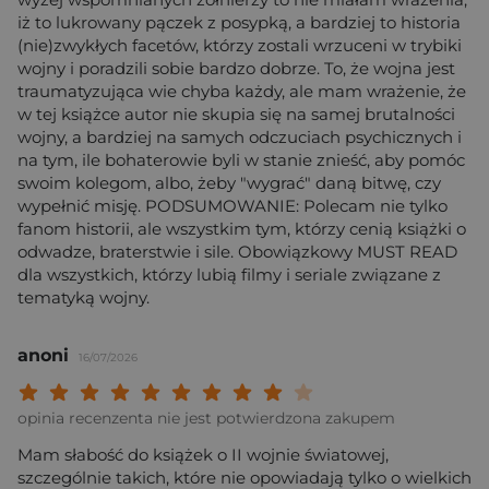
iż to lukrowany pączek z posypką, a bardziej to historia
(nie)zwykłych facetów, którzy zostali wrzuceni w trybiki
wojny i poradzili sobie bardzo dobrze. To, że wojna jest
traumatyzująca wie chyba każdy, ale mam wrażenie, że
w tej książce autor nie skupia się na samej brutalności
wojny, a bardziej na samych odczuciach psychicznych i
na tym, ile bohaterowie byli w stanie znieść, aby pomóc
swoim kolegom, albo, żeby "wygrać" daną bitwę, czy
wypełnić misję. PODSUMOWANIE: Polecam nie tylko
fanom historii, ale wszystkim tym, którzy cenią książki o
odwadze, braterstwie i sile. Obowiązkowy MUST READ
dla wszystkich, którzy lubią filmy i seriale związane z
tematyką wojny.
anoni
16/07/2026
Twoja ocena: Beznadziejna 1/10"
Twoja ocena: Bardzo słaba 2/10"
Twoja ocena: Słaba 3/10"
Twoja ocena: Może być 4/10"
Twoja ocena: Przeciętna 5/10"
Twoja ocena: Dobra 6/10"
Twoja ocena: Bardzo dobra 7/10"
Twoja ocena: Rewelacyjna 8/10
Twoja ocena: Wybitna 9/10
Twoja ocena: Arcydzieło
opinia recenzenta nie jest potwierdzona zakupem
Mam słabość do książek o II wojnie światowej,
szczególnie takich, które nie opowiadają tylko o wielkich