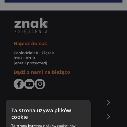
Napisz do nas
Poniedziałek - Piątek
8:00 - 18:00
[email protected]
Bądź z nami na bieżąco
O Księgarni Znak
Ta strona używa plików
cookie
Zakupy u nas
Ta strona korzysta z plików cookie, aby