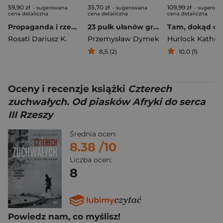
59,90 zł
35,70 zł
109,99 zł
- sugerowana
- sugerowana
- sugerowa
cena detaliczna
cena detaliczna
cena detaliczna
Propaganda i rzeczywistość. Osiem lat rządów PiS
23 pułk ułanów grodzieńskich
Rosati Dariusz K.
Przemysław Dymek
Hurlock Kathry
8,5 (2)
10,0 (1)
Oceny i recenzje książki
Czterech
zuchwałych. Od piasków Afryki do serca
III Rzeszy
Średnia ocen:
8.38
/10
Liczba ocen:
8
Powiedz nam, co myślisz!