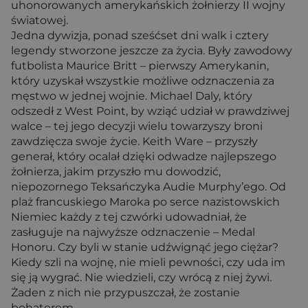
uhonorowanych amerykańskich żołnierzy II wojny
światowej.
Jedna dywizja, ponad sześćset dni walk i cztery
legendy stworzone jeszcze za życia. Były zawodowy
futbolista Maurice Britt – pierwszy Amerykanin,
który uzyskał wszystkie możliwe odznaczenia za
męstwo w jednej wojnie. Michael Daly, który
odszedł z West Point, by wziąć udział w prawdziwej
walce – tej jego decyzji wielu towarzyszy broni
zawdzięcza swoje życie. Keith Ware – przyszły
generał, który ocalał dzięki odwadze najlepszego
żołnierza, jakim przyszło mu dowodzić,
niepozornego Teksańczyka Audie Murphy’ego. Od
plaż francuskiego Maroka po serce nazistowskich
Niemiec każdy z tej czwórki udowadniał, że
zasługuje na najwyższe odznaczenie – Medal
Honoru. Czy byli w stanie udźwignąć jego ciężar?
Kiedy szli na wojnę, nie mieli pewności, czy uda im
się ją wygrać. Nie wiedzieli, czy wrócą z niej żywi.
Żaden z nich nie przypuszczał, że zostanie
bohaterem.