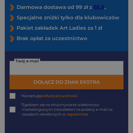
Darmowa dostawa od 99 zł z
Specjalne zniżki tylko dla klubowiczów
Pakiet zakładek Art Ladies za 1 zł
Brak opłat za uczestnictwo
Twój e-mail
DOŁĄCZ DO ZNAK EKSTRA
*
Akceptuję
politykę prywatności
*
Zgadzam się na otrzymywanie wiadomości
marketingowych (newsletter) na podany
e-mail
na
zasadach określonych w
regulaminie
.