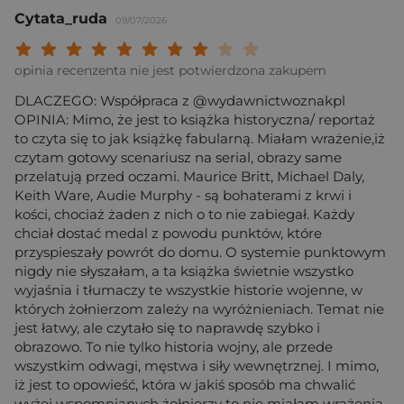
Cytata_ruda
09/07/2026
Twoja ocena: Beznadziejna 1/10"
Twoja ocena: Bardzo słaba 2/10"
Twoja ocena: Słaba 3/10"
Twoja ocena: Może być 4/10"
Twoja ocena: Przeciętna 5/10"
Twoja ocena: Dobra 6/10"
Twoja ocena: Bardzo dobra 7/10"
Twoja ocena: Rewelacyjna 8/10
Twoja ocena: Wybitna 9/10
Twoja ocena: Arcydzieło
opinia recenzenta nie jest potwierdzona zakupem
DLACZEGO: Współpraca z @wydawnictwoznakpl
OPINIA: Mimo, że jest to książka historyczna/ reportaż
to czyta się to jak książkę fabularną. Miałam wrażenie,iż
czytam gotowy scenariusz na serial, obrazy same
przelatują przed oczami. Maurice Britt, Michael Daly,
Keith Ware, Audie Murphy - są bohaterami z krwi i
kości, chociaż żaden z nich o to nie zabiegał. Każdy
chciał dostać medal z powodu punktów, które
przyspieszały powrót do domu. O systemie punktowym
nigdy nie słyszałam, a ta książka świetnie wszystko
wyjaśnia i tłumaczy te wszystkie historie wojenne, w
których żołnierzom zależy na wyróżnieniach. Temat nie
jest łatwy, ale czytało się to naprawdę szybko i
obrazowo. To nie tylko historia wojny, ale przede
wszystkim odwagi, męstwa i siły wewnętrznej. I mimo,
iż jest to opowieść, która w jakiś sposób ma chwalić
wyżej wspomnianych żołnierzy to nie miałam wrażenia,