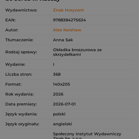
Wydawnictwo:
Znak Horyzont
EAN:
9788384275634
Autor:
Alex Kershaw
Tłumaczenie:
Anna Sak
Okładka broszurowa ze
Rodzaj oprawy:
skrzydełkami
Wydanie:
I
Liczba stron:
368
Format:
140x205
Rok wydania:
2026
Data premiery:
2026-07-01
Język wydania:
polski
Język oryginału:
angielski
Społeczny Instytut Wydawniczy
Znak Sp. z o.o.