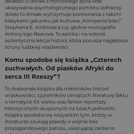
dbałości o detale z frontowego życia oraz
ukazywania psychologicznego portretu żołnierzy,
dzieło to śmiało wytrzymuje porównania z takimi
klasykami gatunku jak kultowa „Kompania braci”
Stephena E. Ambrose’a czy głośne monografie
Antony’ego Beevora. To epicka i na wskroś
autentyczna lekcja historii, która porusza najgłębsze
struny ludzkiej wrażliwości.
Komu spodoba się książka „Czterech
zuchwałych. Od piasków Afryki do
serca III Rzeszy”?
To doskonała książka dla miłośników historii
wojskowości, czytelników ceniących literaturę faktu
o tematyce XX wieku oraz fanów reportaży
historycznych skupionych na losach jednostki.
Książka spodoba się wszystkim tym, którzy w
literaturze szukają prawdy o wojnie bez
propagandowego patosu, ukazującej zarówno