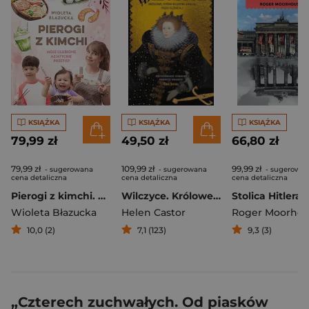
KSIĄŻKA
KSIĄŻKA
KSIĄŻKA
79,99 zł
49,50 zł
66,80 zł
79,99 zł
109,99 zł
99,99 zł
- sugerowana
- sugerowana
- sugerowa
cena detaliczna
cena detaliczna
cena detaliczna
Pierogi z kimchi. Moje ulubione azjatyckie przepisy - książka z autografem
Wilczyce. Królowe, które rządziły Anglią przed Elżbietą I
Wioleta Błazucka
Helen Castor
Roger Moorhou
10,0 (2)
7,1 (123)
9,3 (3)
„Czterech zuchwałych. Od piasków