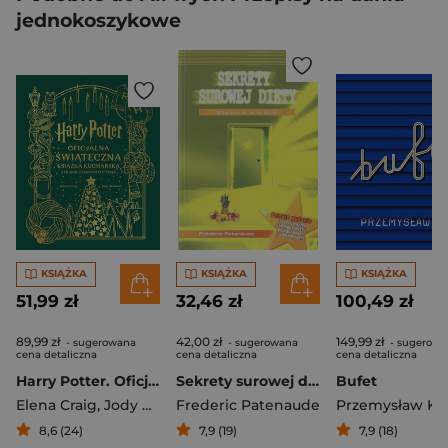
jednokoszykowe
KSIĄŻKA
KSIĄŻKA
KSIĄŻKA
51,99 zł
32,46 zł
100,49 zł
89,99 zł
42,00 zł
149,99 zł
- sugerowana
- sugerowana
- sugerowa
cena detaliczna
cena detaliczna
cena detaliczna
Harry Potter. Oficjalna świąteczna książka kucharska z filmów o Harrym Potterze
Sekrety surowej diety Witarianizm na co dzień
Bufet
Elena Craig
,
Jody Revenson
Frederic Patenaude
Przemysław Kl
8,6 (24)
7,9 (19)
7,9 (18)