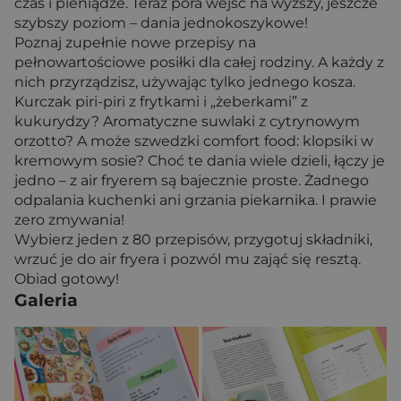
czas i pieniądze. Teraz pora wejść na wyższy, jeszcze
szybszy poziom – dania jednokoszykowe!
Poznaj zupełnie nowe przepisy na
pełnowartościowe posiłki dla całej rodziny. A każdy z
nich przyrządzisz, używając tylko jednego kosza.
Kurczak piri-piri z frytkami i „żeberkami” z
kukurydzy? Aromatyczne suwlaki z cytrynowym
orzotto? A może szwedzki comfort food: klopsiki w
kremowym sosie? Choć te dania wiele dzieli, łączy je
jedno – z air fryerem są bajecznie proste. Żadnego
odpalania kuchenki ani grzania piekarnika. I prawie
zero zmywania!
Wybierz jeden z 80 przepisów, przygotuj składniki,
wrzuć je do air fryera i pozwól mu zająć się resztą.
Obiad gotowy!
Galeria