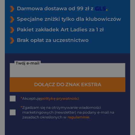
Darmowa dostawa od 99 zł z
Specjalne zniżki tylko dla klubowiczów
Pakiet zakładek Art Ladies za 1 zł
Brak opłat za uczestnictwo
Twój e-mail
DOŁĄCZ DO ZNAK EKSTRA
*
Akceptuję
politykę prywatności
*
Zgadzam się na otrzymywanie wiadomości
marketingowych (newsletter) na podany
e-mail
na
zasadach określonych w
regulaminie
.