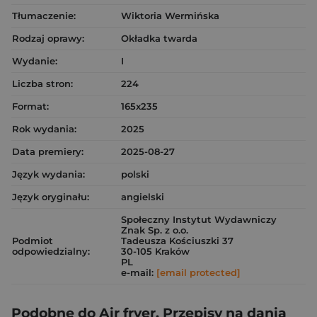
Tłumaczenie:
Wiktoria Wermińska
Rodzaj oprawy:
Okładka twarda
Wydanie:
I
Liczba stron:
224
Format:
165x235
Rok wydania:
2025
Data premiery:
2025-08-27
Język wydania:
polski
Język oryginału:
angielski
Społeczny Instytut Wydawniczy
Znak Sp. z o.o.
Podmiot
Tadeusza Kościuszki 37
odpowiedzialny:
30-105 Kraków
PL
e-mail:
[email protected]
Podobne do Air fryer. Przepisy na dania