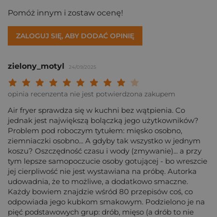
Pomóż innym i zostaw ocenę!
ZALOGUJ SIĘ, ABY DODAĆ OPINIĘ
zielony_motyl
24/09/2025
Twoja ocena: Beznadziejna 1/10"
Twoja ocena: Bardzo słaba 2/10"
Twoja ocena: Słaba 3/10"
Twoja ocena: Może być 4/10"
Twoja ocena: Przeciętna 5/10"
Twoja ocena: Dobra 6/10"
Twoja ocena: Bardzo dobra 7/10"
Twoja ocena: Rewelacyjna 8/10
Twoja ocena: Wybitna 9/10
Twoja ocena: Arcydzieło
opinia recenzenta nie jest potwierdzona zakupem
Air fryer sprawdza się w kuchni bez wątpienia. Co
jednak jest największą bolączką jego użytkowników?
Problem pod roboczym tytułem: mięsko osobno,
ziemniaczki osobno... A gdyby tak wszystko w jednym
koszu? Oszczędność czasu i wody (zmywanie)... a przy
tym lepsze samopoczucie osoby gotującej - bo wreszcie
jej cierpliwość nie jest wystawiana na próbę. Autorka
udowadnia, że to możliwe, a dodatkowo smaczne.
Każdy bowiem znajdzie wśród 80 przepisów coś, co
odpowiada jego kubkom smakowym. Podzielono je na
pięć podstawowych grup: drób, mięso (a drób to nie