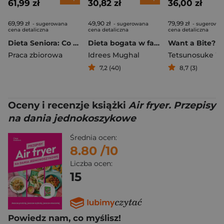
61,99 zł
30,82 zł
36,00 zł
69,99 zł
49,90 zł
79,99 zł
- sugerowana
- sugerowana
- sugerowa
cena detaliczna
cena detaliczna
cena detaliczna
Dieta Seniora: Co jeść, by zachować zdrowie i energię?
Dieta bogata w fakty
Praca zbiorowa
Idrees Mughal
7,2 (40)
8,7 (3)
Oceny i recenzje książki
Air fryer. Przepisy
na dania jednokoszykowe
Średnia ocen:
8.80
/10
Liczba ocen:
15
Powiedz nam, co myślisz!