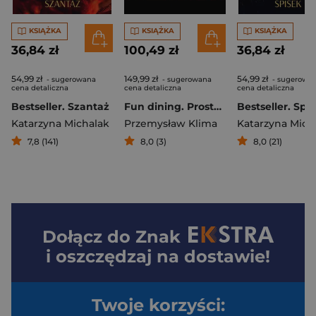
KSIĄŻKA
KSIĄŻKA
KSIĄŻKA
36,84 zł
100,49 zł
36,84 zł
54,99 zł
149,99 zł
54,99 zł
- sugerowana
- sugerowana
- sugerowa
cena detaliczna
cena detaliczna
cena detaliczna
Bestseller. Szantaż
Fun dining. Prosto i genialnie
Bestseller. Spi
Katarzyna Michalak
Przemysław Klima
Katarzyna Mich
7,8 (141)
8,0 (3)
8,0 (21)
Dołącz do
Znak
i oszczędzaj na dostawie!
Twoje korzyści: