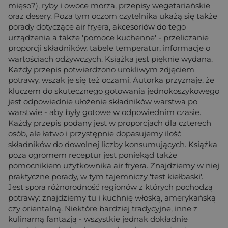
mięso?), ryby i owoce morza, przepisy wegetariańskie
oraz desery. Poza tym oczom czytelnika ukażą się także
porady dotyczące air fryera, akcesoriów do tego
urządzenia a także 'pomoce kuchenne' - przeliczanie
proporcji składników, tabele temperatur, informacje o
wartościach odżywczych. Książka jest pięknie wydana.
Każdy przepis potwierdzono urokliwym zdjęciem
potrawy, wszak je się też oczami. Autorka przyznaje, że
kluczem do skutecznego gotowania jednokoszykowego
jest odpowiednie ułożenie składników warstwa po
warstwie - aby były gotowe w odpowiednim czasie.
Każdy przepis podany jest w proporcjach dla czterech
osób, ale łatwo i przystępnie dopasujemy ilość
składników do dowolnej liczby konsumujących. Książka
poza ogromem receptur jest poniekąd także
pomocnikiem użytkownika air fryera. Znajdziemy w niej
praktyczne porady, w tym tajemniczy 'test kiełbaski'.
Jest spora różnorodność regionów z których pochodzą
potrawy: znajdziemy tu i kuchnię włoską, amerykańską
czy orientalną. Niektóre bardziej tradycyjne, inne z
kulinarną fantazją - wszystkie jednak dokładnie