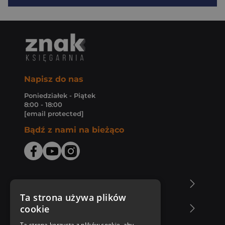
Napisz do nas
Poniedziałek - Piątek
8:00 - 18:00
[email protected]
Bądź z nami na bieżąco
O Księgarni Znak
Ta strona używa plików
cookie
Zakupy u nas
Ta strona korzysta z plików cookie, aby