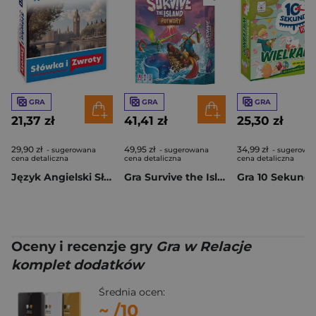
GRA
GRA
GRA
21,37 zł
41,41 zł
25,30 zł
29,90 zł
49,95 zł
34,99 zł
- sugerowana
- sugerowana
- sugerowa
cena detaliczna
cena detaliczna
cena detaliczna
Język Angielski Słówka i Zwroty
Gra Survive the Island Potwory
Oceny i recenzje gry
Gra w Relacje
komplet dodatków
Średnia ocen:
~
/10