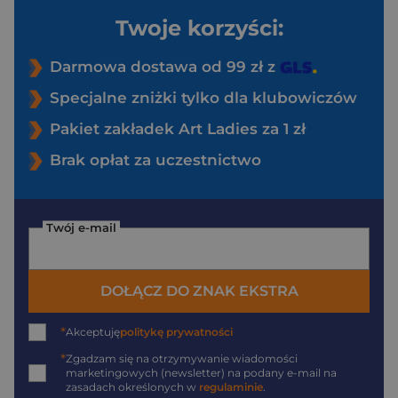
Twoje korzyści:
Darmowa dostawa od 99 zł z
Specjalne zniżki tylko dla klubowiczów
Pakiet zakładek Art Ladies za 1 zł
Brak opłat za uczestnictwo
Twój e-mail
DOŁĄCZ DO ZNAK EKSTRA
*
Akceptuję
politykę prywatności
*
Zgadzam się na otrzymywanie wiadomości
marketingowych (newsletter) na podany
e-mail
na
zasadach określonych w
regulaminie
.