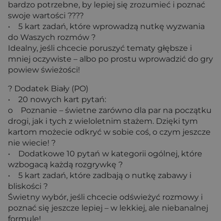
bardzo potrzebne, by lepiej się zrozumieć i poznać
swoje wartości ?‍?‍?‍?
• 5 kart zadań, które wprowadzą nutkę wyzwania
do Waszych rozmów ?
Idealny, jeśli chcecie poruszyć tematy głębsze i
mniej oczywiste – albo po prostu wprowadzić do gry
powiew świeżości!
? Dodatek Biały (PO)
• 20 nowych kart pytań:
o Poznanie – świetne zarówno dla par na początku
drogi, jak i tych z wieloletnim stażem. Dzięki tym
kartom możecie odkryć w sobie coś, o czym jeszcze
nie wiecie! ?
• Dodatkowe 10 pytań w kategorii ogólnej, które
wzbogacą każdą rozgrywkę ?
• 5 kart zadań, które zadbają o nutkę zabawy i
bliskości ?
Świetny wybór, jeśli chcecie odświeżyć rozmowy i
poznać się jeszcze lepiej – w lekkiej, ale niebanalnej
formule!