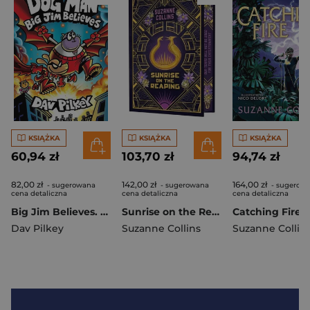
KSIĄŻKA
KSIĄŻKA
KSIĄŻKA
60,94 zł
103,70 zł
94,74 zł
82,00 zł
142,00 zł
164,00 zł
- sugerowana
- sugerowana
- sugerow
cena detaliczna
cena detaliczna
cena detaliczna
Big Jim Believes. Dog Man
Sunrise on the Reaping. Collector's Edition
Catching Fire
Dav Pilkey
Suzanne Collins
Suzanne Collin