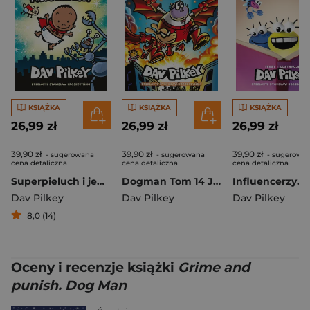
KSIĄŻKA
KSIĄŻKA
KSIĄŻKA
26,99 zł
26,99 zł
26,99 zł
39,90 zł
39,90 zł
39,90 zł
- sugerowana
- sugerowana
- sugerowa
cena detaliczna
cena detaliczna
cena detaliczna
Superpieluch i jego przygody
Dogman Tom 14 Józek wierzy
Dav Pilkey
Dav Pilkey
Dav Pilkey
8,0 (14)
Oceny i recenzje książki
Grime and
punish. Dog Man