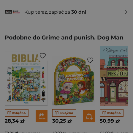
Kup teraz, zapłać za
30 dni
Podobne do Grime and punish. Dog Man
KSIĄŻKA
KSIĄŻKA
KSIĄŻKA
28,34 zł
30,25 zł
50,99 zł
39,90 zł
49,99 zł
44,99 zł