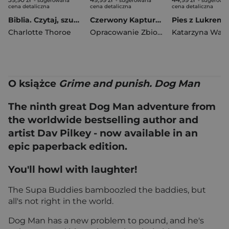
- sugerowana
- sugerowana
- sugerowa
cena detaliczna
cena detaliczna
cena detaliczna
Biblia. Czytaj, szukaj, odkrywaj
Czerwony Kapturek
Pies z Lukrem
Charlotte Thoroe
Opracowanie Zbiorowe
O książce
Grime and punish. Dog Man
The ninth great Dog Man adventure from
the worldwide bestselling author and
artist Dav Pilkey - now available in an
epic paperback edition.
You'll howl with laughter!
The Supa Buddies bamboozled the baddies, but
all's not right in the world.
Dog Man has a new problem to pound, and he's