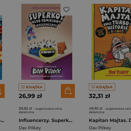
KSIĄŻKA
KSIĄŻKA
26,99 zł
32,31 zł
39,90 zł
49,90 zł
- sugerowana cena
- sugerowana cen
detaliczna
detaliczna
Dogman Tom 14 Józek wierzy
Influencerzy. Superkot. Klub komiksowy. Tom 5
Dav Pilkey
Dav Pilkey