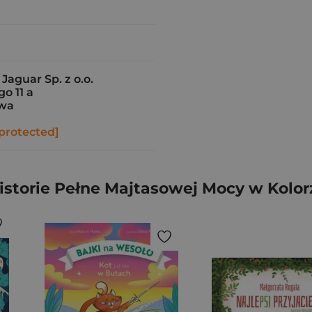
aguar Sp. z o.o.
o 11 a
awa
protected]
storie Pełne Majtasowej Mocy w Kolorze