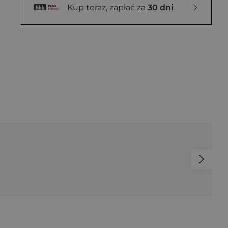
Kup teraz, zapłać za
30 dni