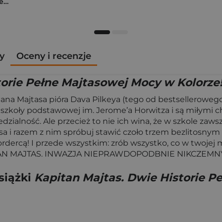
K-popowe łowczynie demonów. Mój golden journal. Oficjalny dziennik
y
Oceny i recenzje
orie Pełne Majtasowej Mocy w Kolorze! 
ana Majtasa pióra Dava Pilkeya (tego od bestselleroweg
y szkoły podstawowej im. Jerome’a Horwitza i są miłymi c
edzialność. Ale przecież to nie ich wina, że w szkole zaw
sa i razem z nim spróbuj stawić czoło trzem bezlitosnym
ą! I przede wszystkim: zrób wszystko, co w twojej moc
 KAPITAN MAJTAS. INWAZJA NIEPRAWDOPODBNIE NIKCZE
siążki
Kapitan Majtas. Dwie Historie P