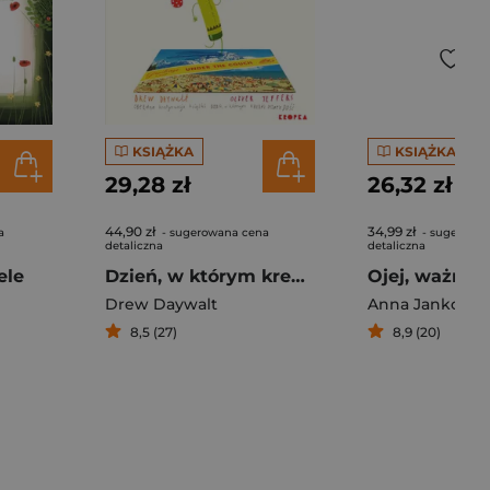
KSIĄŻKA
KSIĄŻKA
29,28 zł
26,32 zł
44,90 zł
34,99 zł
a
- sugerowana cena
- sugerowa
detaliczna
detaliczna
ele
Dzień, w którym kredki wróciły do domu
Ojej, ważne r
Drew Daywalt
Anna Jankows
8,5 (27)
8,9 (20)