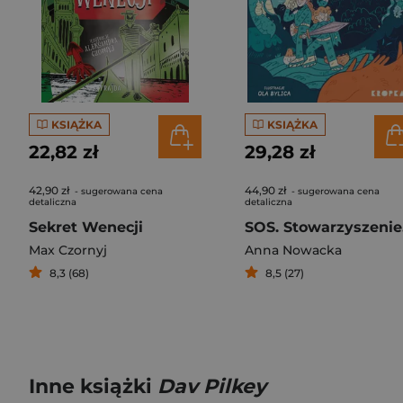
KSIĄŻKA
KSIĄŻKA
22,82 zł
29,28 zł
42,90 zł
44,90 zł
- sugerowana cena
- sugerowana cena
detaliczna
detaliczna
Sekret Wenecji
SO
Max Czornyj
Anna Nowacka
8,3 (68)
8,5 (27)
Inne książki
Dav Pilkey