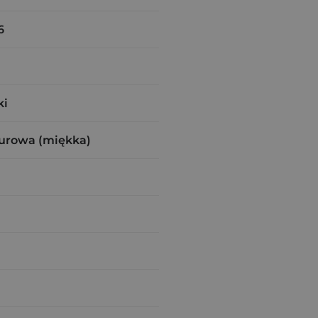
6
ki
urowa (miękka)