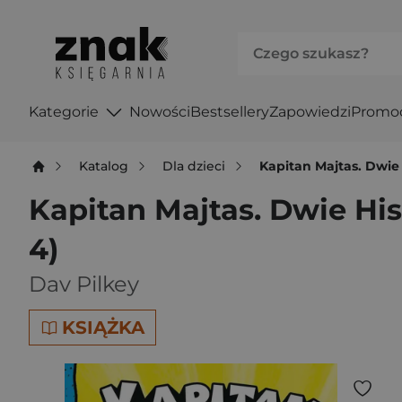
Kategorie
Nowości
Bestsellery
Zapowiedzi
Promo
Katalog
Dla dzieci
Kapitan Majtas. Dwie 
Kapitan Majtas. Dwie His
4)
Dav Pilkey
KSIĄŻKA