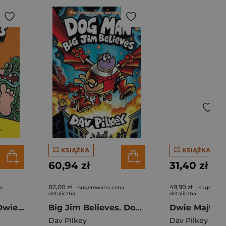
KSIĄŻKA
KSIĄŻKA
60,94 zł
31,40 zł
82,00 zł
49,90 zł
a
- sugerowana cena
- sugerowa
detaliczna
detaliczna
Kapitan Majtas. Dwie turbohistorie w kolorze (Tomy 5 i 6)
Big Jim Believes. Dog Man
Dav Pilkey
Dav Pilkey