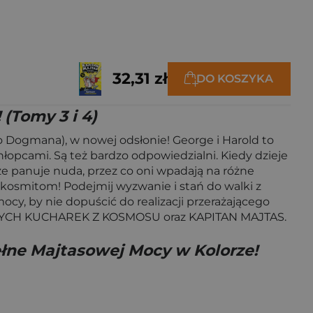
32,31 zł
DO KOSZYKA
(Tomy 3 i 4)
o Dogmana), w nowej odsłonie! George i Harold to
hłopcami. Są też bardzo odpowiedzialni. Kiedy dzieje
sze panuje nuda, przez co oni wpadają na różne
 kosmitom! Podejmij wyzwanie i stań do walki z
y, by nie dopuścić do realizacji przerażającego
MNYCH KUCHAREK Z KOSMOSU oraz KAPITAN MAJTAS.
ełne Majtasowej Mocy w Kolorze!