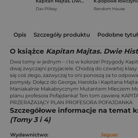
Kapitan Majtas. Dwie Historie Pełne Majtasowej Mocy w Kolorze! (Tomy 3 i 4)
Dav Pilkey
Random House
Opis
Szczegóły produktu
Podobne tytuł
O książce
Kapitan Majtas. Dwie Hist
Dwa tomy w jednym – i to w kolorze! Przygody Kapit
dwaj zwyczajni przyjaciele. Chodzą do czwartej klas
się coś złego, zazwyczaj to oni ponoszą za to odpowi
pomysły. Dołącz do Georga, Harolda i Kapitana Majta
Maniakalnie Makabrycznym Mutantem Mleczem Morderc
planu profesora Pofajdanka! Ten tom zawiera:
PRZERAŻAJĄCY PLAN PROFESORA POFAJDANKA
Szczegółowe informacje na temat k
(Tomy 3 i 4)
Wydawnictwo:
Jaguar