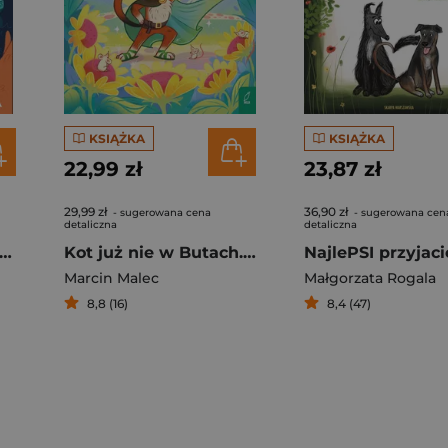
KSIĄŻKA
KSIĄŻKA
22,99 zł
23,87 zł
29,99 zł
36,90 zł
- sugerowana cena
- sugerowana cen
detaliczna
detaliczna
S. Stowarzyszenie Obrońców Smoków
Kot już nie w Butach. Bajki na wesoło
NajlePSI przyjaci
Marcin Malec
Małgorzata Rogala
8,8 (16)
8,4 (47)