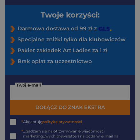
Twoje korzyści:
Darmowa dostawa od 99 zł z
Specjalne zniżki tylko dla klubowiczów
Pakiet zakładek Art Ladies za 1 zł
Brak opłat za uczestnictwo
Twój e-mail
DOŁĄCZ DO ZNAK EKSTRA
*
Akceptuję
politykę prywatności
*
Zgadzam się na otrzymywanie wiadomości
marketingowych (newsletter) na podany
e-mail
na