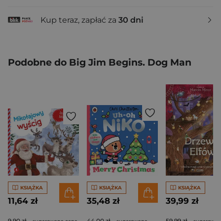
Kup teraz, zapłać za
30 dni
Podobne do Big Jim Begins. Dog Man
KSIĄŻKA
KSIĄŻKA
KSIĄŻKA
11,64 zł
35,48 zł
39,99 zł
9,90 zł
44,00 zł
59,99 zł