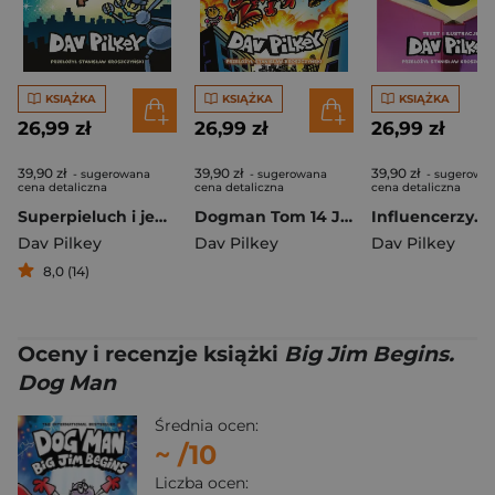
KSIĄŻKA
KSIĄŻKA
KSIĄŻKA
26,99 zł
26,99 zł
26,99 zł
39,90 zł
39,90 zł
39,90 zł
- sugerowana
- sugerowana
- sugerowa
cena detaliczna
cena detaliczna
cena detaliczna
Superpieluch i jego przygody
Dogman Tom 14 Józek wierzy
Dav Pilkey
Dav Pilkey
Dav Pilkey
8,0 (14)
Oceny i recenzje książki
Big Jim Begins.
Dog Man
Średnia ocen:
~
/10
Liczba ocen: