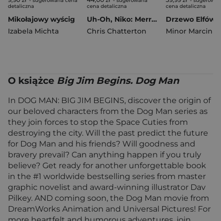
- sugerowana cena
- sugerowana
- sugerowa
detaliczna
cena detaliczna
cena detaliczna
Mikołajowy wyścig
Uh-Oh, Niko: Merry Christmas
Izabela Michta
Chris Chatterton
Minor Marcin
O książce
Big Jim Begins. Dog Man
In DOG MAN: BIG JIM BEGINS, discover the origin of
our beloved characters from the Dog Man series as
they join forces to stop the Space Cuties from
destroying the city. Will the past predict the future
for Dog Man and his friends? Will goodness and
bravery prevail? Can anything happen if you truly
believe? Get ready for another unforgettable book
in the #1 worldwide bestselling series from master
graphic novelist and award-winning illustrator Dav
Pilkey. AND coming soon, the Dog Man movie from
DreamWorks Animation and Universal Pictures! For
more heartfelt and humorous adventures, join