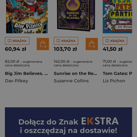
KSIĄŻKA
KSIĄŻKA
KSIĄŻKA
60,94 zł
103,70 zł
41,50 zł
82,00 zł
142,00 zł
71,00 zł
- sugerowana
- sugerowana
- sugerowan
cena detaliczna
cena detaliczna
cena detaliczna
Big Jim Believes. Dog Man
Sunrise on the Reaping. Collector's Edition
Dav Pilkey
Suzanne Collins
Liz Pichon
Dołącz do
Znak
i oszczędzaj na dostawie!