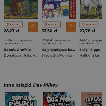
KSIĄŻKA
KSIĄŻKA
KSIĄŻKA
28,27 zł
33,30 zł
23,78 zł
44,99 zł
47,90 zł
34,90 zł
- sugerowana
- sugerowana
- sugerowa
cena detaliczna
cena detaliczna
cena detaliczna
Babcia Gruffalo
Najpiękniejsza bajka Mikołaja. Czytamy i słuchamy
Sally i Sigge
Donaldson Julia
,
Axel Scheffler
Ślizowska Monika
Hallberg Lin
Inne książki
Dav Pilkey