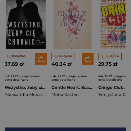
KSIĄŻKA
KSIĄŻKA
KSIĄŻKA
37,69 zł
40,34 zł
29,75 zł
59,90 zł
64,90 zł
44,90 zł
- sugerowana
- sugerowana
- sugerowa
cena detaliczna
cena detaliczna
cena detaliczna
Wszystko, żeby cię chronić. Białe kłamstwa. Tom 2
Gentle Heart. Scarlet Luck. Tom 3
Aleksandra Muraszka
Mona Kasten
Emily-Jane Cla