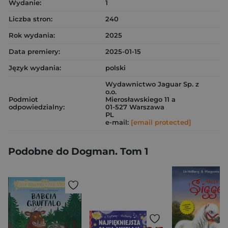
Wydanie:
1
Liczba stron:
240
Rok wydania:
2025
Data premiery:
2025-01-15
Język wydania:
polski
Wydawnictwo Jaguar Sp. z
o.o.
Podmiot
Mierosławskiego 11 a
odpowiedzialny:
01-527 Warszawa
PL
e-mail:
[email protected]
Podobne do Dogman. Tom 1