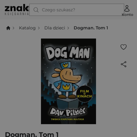
Czego szukasz?
Konto
Katalog
Dla dzieci
Dogman. Tom 1
Dogman. Tom 1