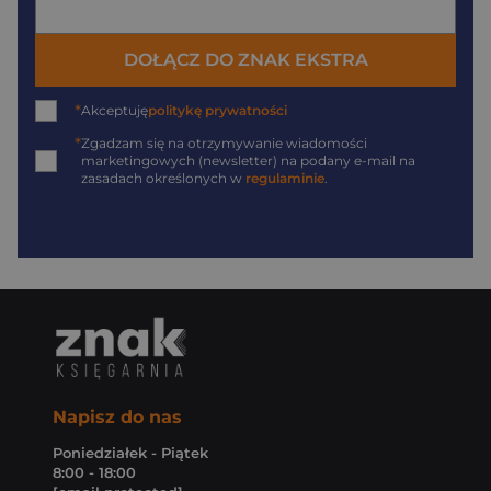
DOŁĄCZ DO ZNAK EKSTRA
*
Akceptuję
politykę prywatności
*
Zgadzam się na otrzymywanie wiadomości
marketingowych (newsletter) na podany
e-mail
na
zasadach określonych w
regulaminie
.
Napisz do nas
Poniedziałek - Piątek
8:00 - 18:00