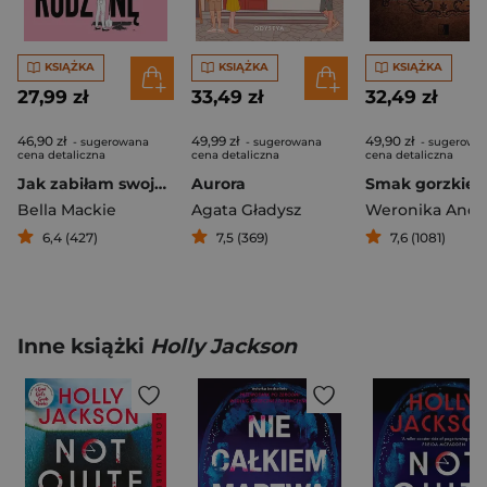
KSIĄŻKA
KSIĄŻKA
KSIĄŻKA
27,99 zł
33,49 zł
32,49 zł
46,90 zł
49,99 zł
49,90 zł
- sugerowana
- sugerowana
- sugerowa
cena detaliczna
cena detaliczna
cena detaliczna
Jak zabiłam swoją rodzinę
Aurora
Bella Mackie
Agata Gładysz
6,4 (427)
7,5 (369)
7,6 (1081)
Inne książki
Holly Jackson