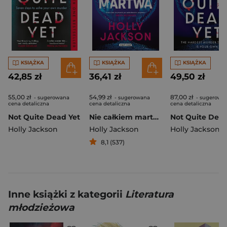
KSIĄŻKA
KSIĄŻKA
KSIĄŻKA
42,85 zł
36,41 zł
49,50 zł
55,00 zł
54,99 zł
87,00 zł
- sugerowana
- sugerowana
- sugerowa
cena detaliczna
cena detaliczna
cena detaliczna
Not Quite Dead Yet
Nie całkiem martwa
Holly Jackson
Holly Jackson
Holly Jackson
8,1 (537)
Inne książki z kategorii
Literatura
młodzieżowa