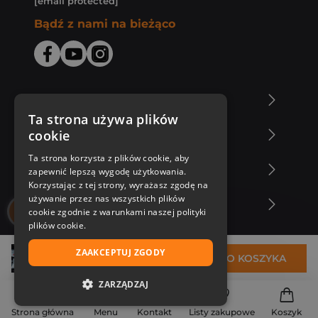
[email protected]
Bądź z nami na bieżąco
O Księgarni Znak
Ta strona używa plików
cookie
Zakupy u nas
Ta strona korzysta z plików cookie, aby
Nasza oferta
zapewnić lepszą wygodę użytkowania.
Korzystając z tej strony, wyrażasz zgodę na
używanie przez nas wszystkich plików
Nasi autorzy
cookie zgodnie z warunkami naszej polityki
plików cookie.
ZAAKCEPTUJ ZGODY
37,99 zł
DO KOSZYKA
ZARZĄDZAJ
NIEZBĘDNE
Strona główna
Menu
Kontakt
Listy zakupowe
Koszyk