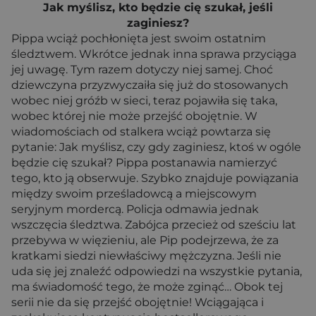
Jak myślisz, kto będzie cię szukał, jeśli
zaginiesz?
Pippa wciąż pochłonięta jest swoim ostatnim
śledztwem. Wkrótce jednak inna sprawa przyciąga
jej uwagę. Tym razem dotyczy niej samej. Choć
dziewczyna przyzwyczaiła się już do stosowanych
wobec niej gróźb w sieci, teraz pojawiła się taka,
wobec której nie może przejść obojętnie. W
wiadomościach od stalkera wciąż powtarza się
pytanie: Jak myślisz, czy gdy zaginiesz, ktoś w ogóle
będzie cię szukał? Pippa postanawia namierzyć
tego, kto ją obserwuje. Szybko znajduje powiązania
między swoim prześladowcą a miejscowym
seryjnym mordercą. Policja odmawia jednak
wszczęcia śledztwa. Zabójca przecież od sześciu lat
przebywa w więzieniu, ale Pip podejrzewa, że za
kratkami siedzi niewłaściwy mężczyzna. Jeśli nie
uda się jej znaleźć odpowiedzi na wszystkie pytania,
ma świadomość tego, że może zginąć… Obok tej
serii nie da się przejść obojętnie! Wciągająca i