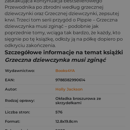
zaskakująca kontynuacja bestsellerowego
Przewodnika po zbrodni według grzecznej
dziewczynki oraz Grzecznej dziewczynki, zepsutej
krwi. Trzeci tom serii przygód o Pippie – Grzeczna
dziewczynka musi zginąć – podobnie jak
poprzednie tomy, wciąga tak bardzo, że każdy, kto
sięgnie po tę książkę, odłoży ją na półkę dopiero po
odkryciu zakończenia.
Szczegółowe informacje na temat książki
Grzeczna dziewczynka musi zginąć
Wydawnictwo:
Books4YA
EAN:
9788382990614
Autor:
Holly Jackson
Okładka broszurowa ze
Rodzaj oprawy:
skrzydełkami
Liczba stron:
576
Format:
12.8x19.8cm