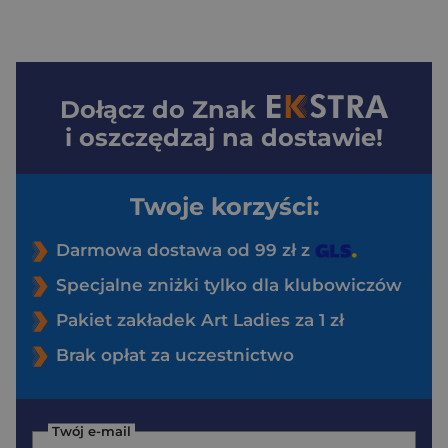
Dołącz do
Znak
i oszczędzaj na dostawie!
Twoje korzyści:
Darmowa dostawa od 99 zł z
Specjalne zniżki tylko dla klubowiczów
Pakiet zakładek Art Ladies za 1 zł
Brak opłat za uczestnictwo
Twój e-mail