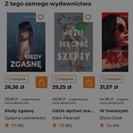
Z tego samego wydawnictwa
KSIĄŻKA
KSIĄŻKA
KSIĄŻKA
26,36 zł
29,25 zł
31,57 zł
39,99 zł
49,99 zł
54,99 zł
- sugerowana
- sugerowana
- sugerowa
cena detaliczna
cena detaliczna
cena detaliczna
Kiedy zgasnę
Gdzie słychać szepty
Justyna Leśniewicz
Kate Pearsall
Elora Cook
7,7 (93)
7,3 (181)
7,4 (20)