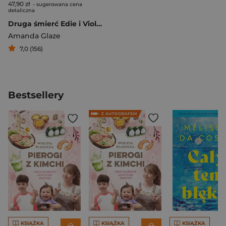
47,90 zł
- sugerowana cena
detaliczna
Druga śmierć Edie i Violet Bond
Amanda Glaze
7,0 (156)
Bestsellery
KSIĄŻKA
KSIĄŻKA
KSIĄŻKA