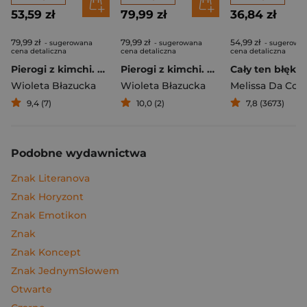
53,59 zł
79,99 zł
36,84 zł
79,99 zł
79,99 zł
54,99 zł
- sugerowana
- sugerowana
- sugerowa
cena detaliczna
cena detaliczna
cena detaliczna
Pierogi z kimchi. Moje ulubione azjatyckie przepisy
Pierogi z kimchi. Moje ulubione azjatyckie przepisy - książka z autografem
Cały ten błękit
Wioleta Błazucka
Wioleta Błazucka
Melissa Da Cos
9,4 (7)
10,0 (2)
7,8 (3673)
Podobne wydawnictwa
Znak Literanova
Znak Horyzont
Znak Emotikon
Znak
Znak Koncept
Znak JednymSłowem
Otwarte