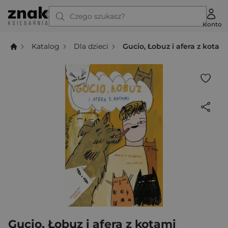
Czego szukasz?
Konto
Katalog
Dla dzieci
Gucio, Łobuz i afera z kotam
Gucio, Łobuz i afera z kotami