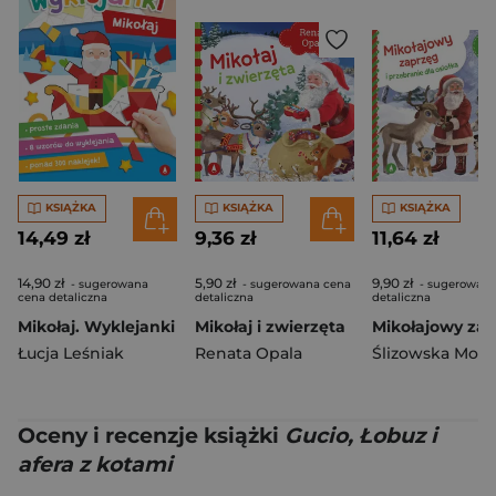
KSIĄŻKA
KSIĄŻKA
KSIĄŻKA
14,49 zł
9,36 zł
11,64 zł
14,90 zł
5,90 zł
9,90 zł
- sugerowana
- sugerowana cena
- sugerowana
cena detaliczna
detaliczna
detaliczna
Mikołaj. Wyklejanki
Mikołaj i zwierzęta
Łucja Leśniak
Renata Opala
Ślizowska Moni
Oceny i recenzje książki
Gucio, Łobuz i
afera z kotami