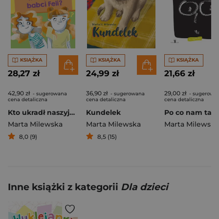
KSIĄŻKA
KSIĄŻKA
KSIĄŻKA
28,27 zł
24,99 zł
21,66 zł
42,90 zł
36,90 zł
29,00 zł
- sugerowana
- sugerowana
- sugerowa
cena detaliczna
cena detaliczna
cena detaliczna
Kto ukradł naszyjnik babci Feli?
Kundelek
Marta Milewska
Marta Milewska
Marta Milewska
8,0 (9)
8,5 (15)
Inne książki z kategorii
Dla dzieci