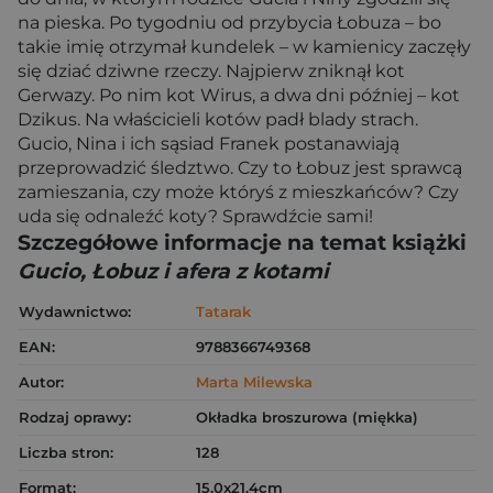
na pieska. Po tygodniu od przybycia Łobuza – bo
takie imię otrzymał kundelek – w kamienicy zaczęły
się dziać dziwne rzeczy. Najpierw zniknął kot
Gerwazy. Po nim kot Wirus, a dwa dni później – kot
Dzikus. Na właścicieli kotów padł blady strach.
Gucio, Nina i ich sąsiad Franek postanawiają
przeprowadzić śledztwo. Czy to Łobuz jest sprawcą
zamieszania, czy może któryś z mieszkańców? Czy
uda się odnaleźć koty? Sprawdźcie sami!
Szczegółowe informacje na temat książki
Gucio, Łobuz i afera z kotami
Wydawnictwo:
Tatarak
EAN:
9788366749368
Autor:
Marta Milewska
Rodzaj oprawy:
Okładka broszurowa (miękka)
Liczba stron:
128
Format:
15.0x21.4cm