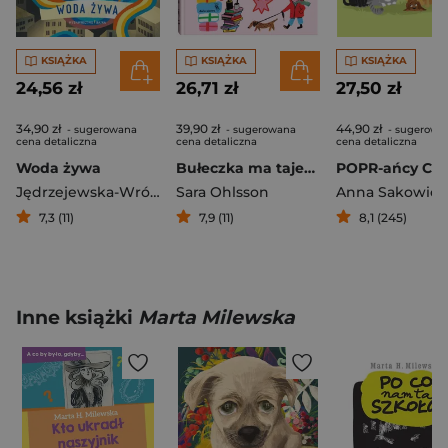
KSIĄŻKA
KSIĄŻKA
KSIĄŻKA
24,56 zł
26,71 zł
27,50 zł
34,90 zł
39,90 zł
44,90 zł
- sugerowana
- sugerowana
- sugerowa
cena detaliczna
cena detaliczna
cena detaliczna
Woda żywa
Bułeczka ma tajemnicę
Jędrzejewska-Wróbel Roksana
Sara Ohlsson
Anna Sakowicz
7,3 (11)
7,9 (11)
8,1 (245)
Inne książki
Marta Milewska