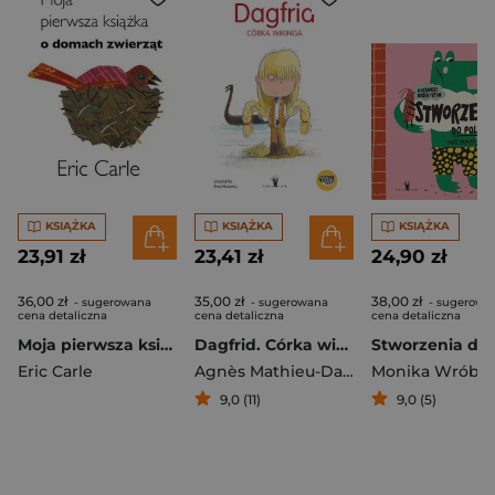
KSIĄŻKA
KSIĄŻKA
KSIĄŻKA
23,91 zł
23,41 zł
24,90 zł
36,00 zł
35,00 zł
38,00 zł
- sugerowana
- sugerowana
- sugerowa
cena detaliczna
cena detaliczna
cena detaliczna
Moja pierwsza książka o domach zwierząt
Dagfrid. Córka wikinga
Eric Carle
Agnès Mathieu-Daudé
9,0 (11)
9,0 (5)