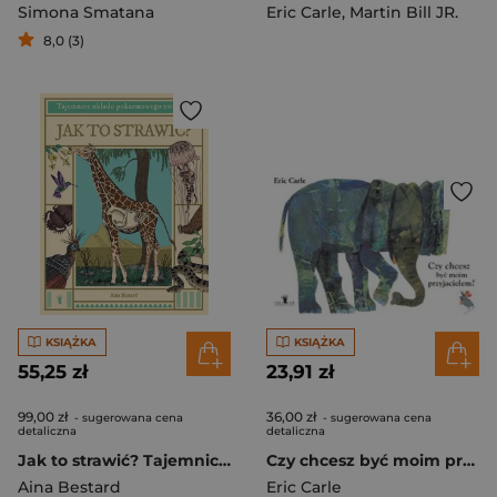
Simona Smatana
Eric Carle
,
Martin Bill JR.
8,0 (3)
KSIĄŻKA
KSIĄŻKA
55,25 zł
23,91 zł
99,00 zł
36,00 zł
- sugerowana cena
- sugerowana cena
detaliczna
detaliczna
Jak to strawić? Tajemnice układu pokarmowego zwierząt
Czy chcesz być moim przyjacielem? wyd. 8
Aina Bestard
Eric Carle