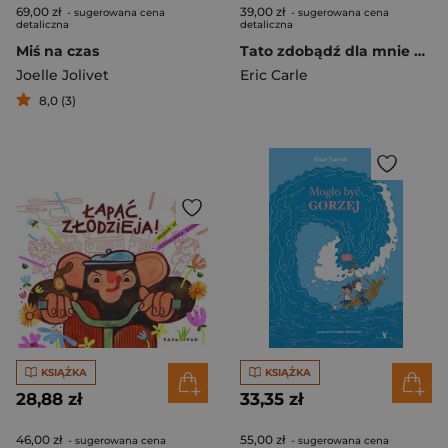
69,00 zł
39,00 zł
- sugerowana cena
- sugerowana cena
detaliczna
detaliczna
Miś na czas
Tato zdobądź dla mnie księżyc
Joelle Jolivet
Eric Carle
8,0 (3)
KSIĄŻKA
KSIĄŻKA
28,88 zł
33,35 zł
46,00 zł
55,00 zł
- sugerowana cena
- sugerowana cena