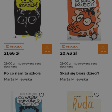
KSIĄŻKA
KSIĄŻKA
21,66 zł
20,43 zł
29,00 zł
29,00 zł
- sugerowana cena
- sugerowana cena
detaliczna
detaliczna
Po co nam ta szkoła
Skąd się biorą dzieci?
Marta Milewska
Marta Milewska