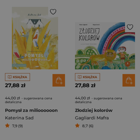
KSIĄŻKA
KSIĄŻKA
27,88 zł
27,88 zł
44,00 zł
44,00 zł
- sugerowana cena
- sugerowana cena
detaliczna
detaliczna
Pomysł za milioooooon
Złodziej kolorów
Katerina Sad
Gagliardi Mafra
7,9 (9)
8,7 (6)