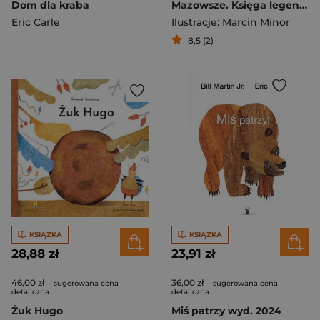
Dom dla kraba
Mazowsze. Księga legend i tajemnic.
Eric Carle
Ilustracje: Marcin Minor
8,5 (2)
KSIĄŻKA
KSIĄŻKA
28,88 zł
23,91 zł
46,00 zł
36,00 zł
- sugerowana cena
- sugerowana cena
detaliczna
detaliczna
Żuk Hugo
Miś patrzy wyd. 2024