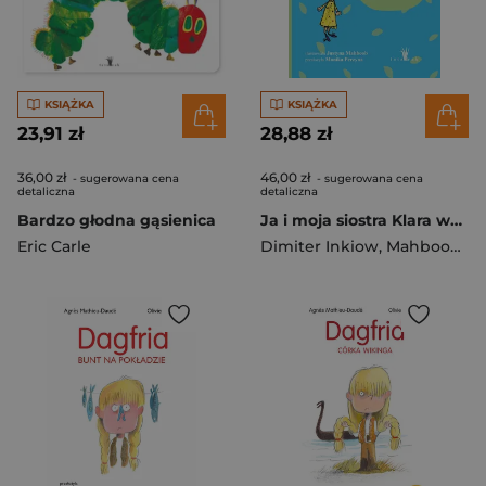
KSIĄŻKA
KSIĄŻKA
23,91 zł
28,88 zł
36,00 zł
46,00 zł
- sugerowana cena
- sugerowana cena
detaliczna
detaliczna
Bardzo głodna gąsienica
Ja i moja siostra Klara wyd. 6
Eric Carle
Dimiter Inkiow
,
Mahboob Justyna