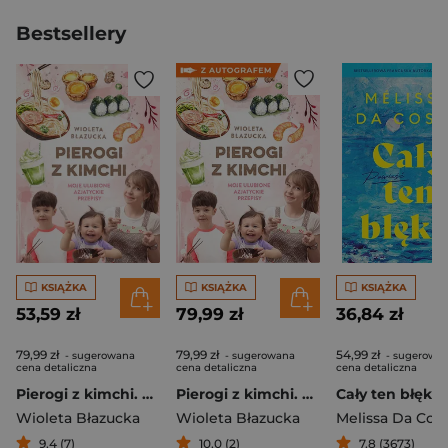
Bestsellery
KSIĄŻKA
KSIĄŻKA
KSIĄŻKA
53,59 zł
79,99 zł
36,84 zł
79,99 zł
79,99 zł
54,99 zł
- sugerowana
- sugerowana
- sugerowa
cena detaliczna
cena detaliczna
cena detaliczna
Pierogi z kimchi. Moje ulubione azjatyckie przepisy
Pierogi z kimchi. Moje ulubione azjatyckie przepisy - książka z autografem
Cały ten błękit
Wioleta Błazucka
Wioleta Błazucka
Melissa Da Cos
9,4 (7)
10,0 (2)
7,8 (3673)