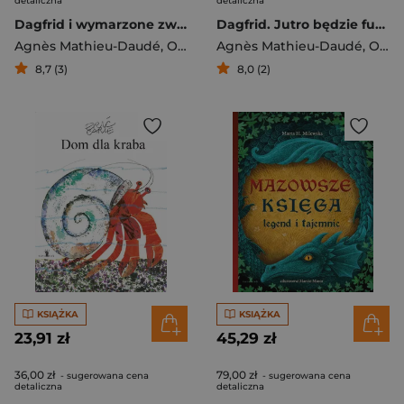
detaliczna
detaliczna
Dagfrid i wymarzone zwierzątko
Dagfrid. Jutro będzie futro
Agnès Mathieu-Daudé
,
Olivier Tallec
Agnès Mathieu-Daudé
,
Olivier Tallec
8,7 (3)
8,0 (2)
KSIĄŻKA
KSIĄŻKA
23,91 zł
45,29 zł
36,00 zł
79,00 zł
- sugerowana cena
- sugerowana cena
detaliczna
detaliczna