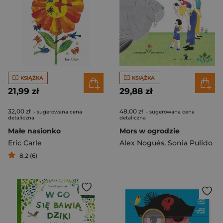
KSIĄŻKA
KSIĄŻKA
21,99 zł
29,88 zł
32,00 zł
48,00 zł
- sugerowana cena
- sugerowana cena
detaliczna
detaliczna
Małe nasionko
Mors w ogrodzie
Eric Carle
Alex Nogués
,
Sonia Pulido
8,2 (6)