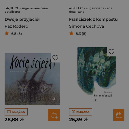
64,00 zł
46,00 zł
- sugerowana cena
- sugerowana cena
detaliczna
detaliczna
Dwoje przyjaciół
Franciszek z kompostu
Paz Rodero
Simona Cechova
6,8 (8)
8,3 (8)
KSIĄŻKA
KSIĄŻKA
28,88 zł
25,39 zł