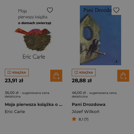
KSIĄŻKA
KSIĄŻKA
23,91 zł
28,88 zł
36,00 zł
46,00 zł
- sugerowana cena
- sugerowana cena
detaliczna
detaliczna
Moja pierwsza książka o domach zwierząt
Pani Drozdowa
Eric Carle
Józef Wilkoń
8,1 (7)