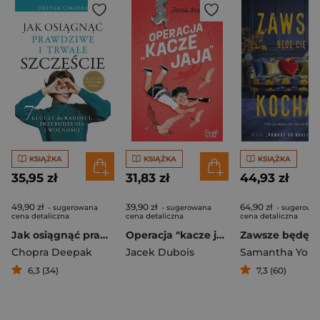
KSIĄŻKA
KSIĄŻKA
KSIĄŻKA
35,95 zł
31,83 zł
44,93 zł
49,90 zł
39,90 zł
64,90 zł
- sugerowana
- sugerowana
- sugerowa
cena detaliczna
cena detaliczna
cena detaliczna
Jak osiągnąć prawdziwe i trwałe szczęście
Operacja "kacze jaja"
Chopra Deepak
Jacek Dubois
Samantha You
6,3 (34)
7,3 (60)