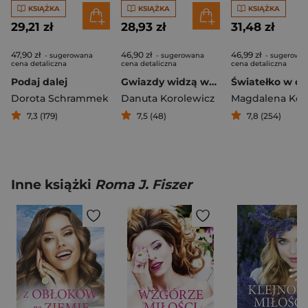
KSIĄŻKA
KSIĄŻKA
KSIĄŻKA
29,21 zł
28,93 zł
31,48 zł
47,90 zł
46,90 zł
46,99 zł
- sugerowana
- sugerowana
- sugerowa
cena detaliczna
cena detaliczna
cena detaliczna
Podaj dalej
Gwiazdy widzą wszystko
Światełko w ok
Dorota Schrammek
Danuta Korolewicz
Magdalena Kor
7,3 (179)
7,5 (48)
7,8 (254)
Inne książki
Roma J. Fiszer