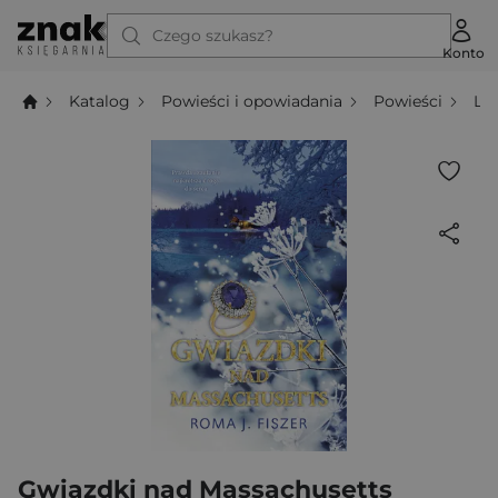
Czego szukasz?
Konto
Katalog
Powieści i opowiadania
Powieści
Li
Gwiazdki nad Massachusetts