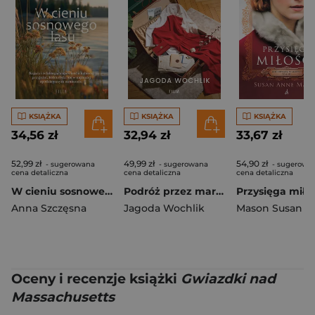
KSIĄŻKA
KSIĄŻKA
KSIĄŻKA
34,56 zł
32,94 zł
33,67 zł
52,99 zł
49,99 zł
54,90 zł
- sugerowana
- sugerowana
- sugerowa
cena detaliczna
cena detaliczna
cena detaliczna
W cieniu sosnowego lasu
Podróż przez marzenia
Anna Szczęsna
Jagoda Wochlik
Mason Susan A
Oceny i recenzje książki
Gwiazdki nad
Massachusetts