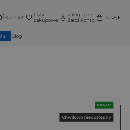
Listy
Zaloguj się
Kontakt
Koszyk
zakupowe
Załóż konto
 zł
Blog
Nowość
Chwilowo niedostępny