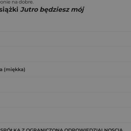
łonie na dobre.
siążki
Jutro będziesz mój
a (miękka)
 SPÓŁKA Z OGRANICZONĄ ODPOWIEDZIALNOSCIĄ