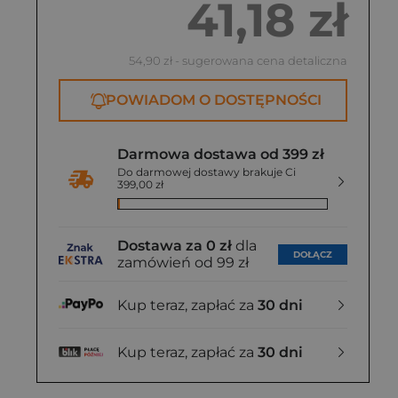
41,18 zł
54,90 zł
- sugerowana cena detaliczna
POWIADOM O DOSTĘPNOŚCI
Darmowa dostawa od 399 zł
Do darmowej dostawy brakuje Ci
399,00 zł
Dostawa za 0 zł
dla
DOŁĄCZ
zamówień od 99 zł
Kup teraz, zapłać za
30 dni
Kup teraz, zapłać za
30 dni