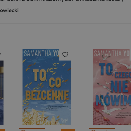
owiecki