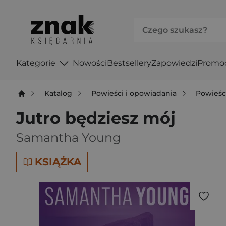
Kategorie
Nowości
Bestsellery
Zapowiedzi
Promo
Katalog
Powieści i opowiadania
Powieśc
Jutro będziesz mój
Samantha Young
KSIĄŻKA