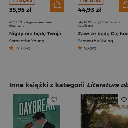
KSIĄŻKA
KSIĄŻKA
35,95 zł
44,93 zł
49,90 zł
64,90 zł
- sugerowana cena
- sugerowana cena
detaliczna
detaliczna
Nigdy nie będę Twoja
Samantha Young
Samantha Young
7,6 (1041)
7,3 (60)
Inne książki z kategorii
Literatura 