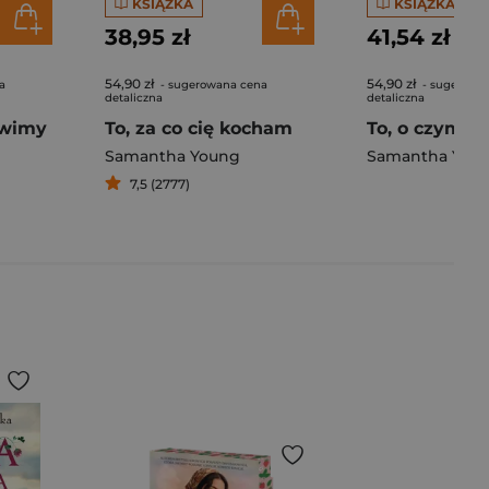
KSIĄŻKA
KSIĄŻKA
38,95 zł
41,54 zł
54,90 zł
54,90 zł
a
- sugerowana cena
- sugerowa
detaliczna
detaliczna
ówimy
To, za co cię kocham
Samantha Young
Samantha You
7,5 (2777)