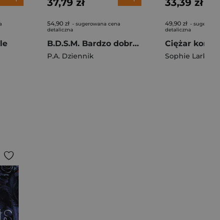
37,79 zł
33,39 zł
54,90 zł
49,90 zł
a
- sugerowana cena
- sugerowa
detaliczna
detaliczna
le
B.D.S.M. Bardzo dobrze spaprane możliwości
P.A. Dziennik
Sophie Lark