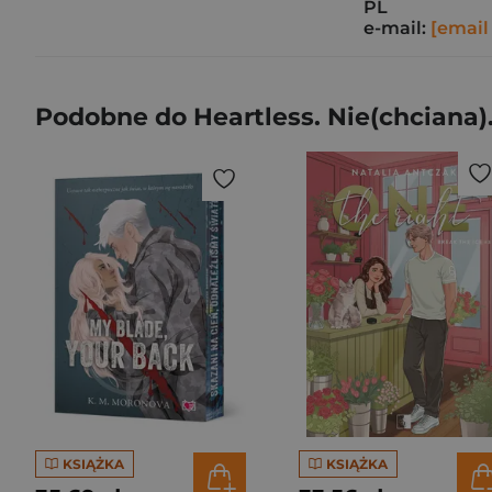
PL
e-mail:
[email
Podobne do Heartless. Nie(chciana).
KSIĄŻKA
KSIĄŻKA