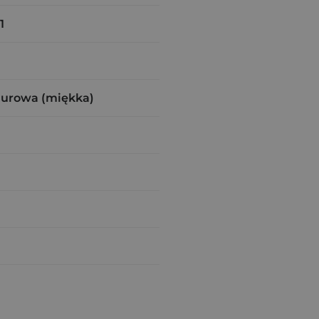
1
zurowa (miękka)