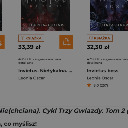
KSIĄŻKA
KSIĄŻKA
33,39 zł
32,30 zł
49,90 zł
47,90 zł
- sugerowana cena
- sugerowana cen
detaliczna
detaliczna
Invictus. Nietykalna. Trzy gwiazdy. Tom 2
Invictus boss
Leonia Oscar
Leonia Oscar
8,0 (257)
Nie(chciana). Cykl Trzy Gwiazdy. Tom 2 
 co myślisz!