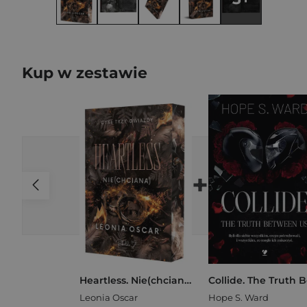
Kup w zestawie
+
Heartless. Nie(chciana). Cykl Trzy Gwiazdy. Tom 2 (ilustrowane brzegi)
Leonia Oscar
Hope S. Ward