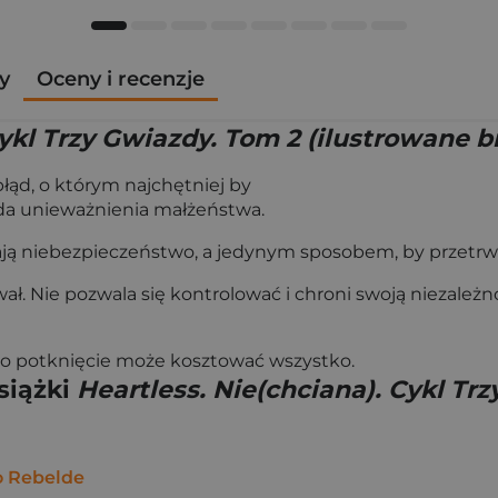
y
Oceny i recenzje
Cykl Trzy Gwiazdy. Tom 2 (ilustrowane b
 błąd, o którym najchętniej by
ąda unieważnienia małżeństwa.
ą niebezpieczeństwo, a jedynym sposobem, by przetrwać, 
ował. Nie pozwala się kontrolować i chroni swoją niezależn
dno potknięcie może kosztować wszystko.
siążki
Heartless. Nie(chciana). Cykl Tr
 Rebelde