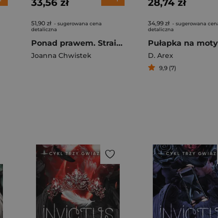
33,56 zł
28,74 zł
51,90 zł
34,99 zł
- sugerowana cena
- sugerowana cen
detaliczna
detaliczna
Ponad prawem. Straight to Revenge. Tom 2
Pułapka na moty
Joanna Chwistek
D. Arex
9,9 (7)