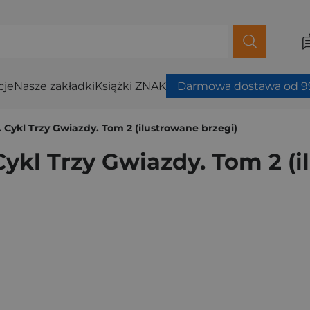
cje
Nasze zakładki
Książki ZNAK
Darmowa dostawa od 99
. Cykl Trzy Gwiazdy. Tom 2 (ilustrowane brzegi)
 Cykl Trzy Gwiazdy. Tom 2 (