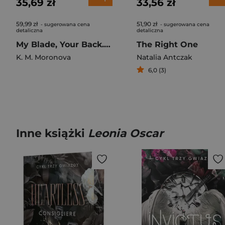
35,69 zł
33,56 zł
59,99 zł
51,90 zł
- sugerowana cena
- sugerowana cena
detaliczna
detaliczna
My Blade, Your Back. Dark Forces (ilustrowane brzegi)
The Right One
K. M. Moronova
Natalia Antczak
6,0 (3)
Inne książki
Leonia Oscar