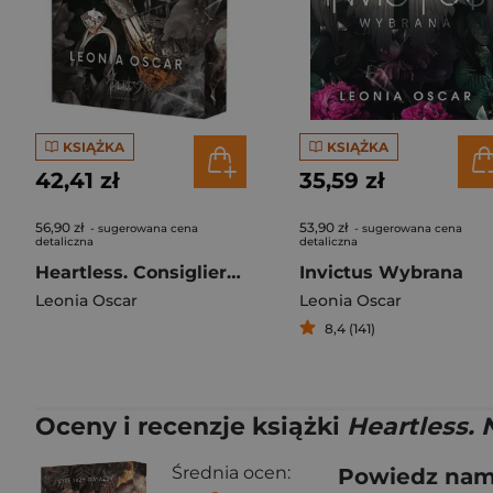
KSIĄŻKA
KSIĄŻKA
42,41 zł
35,59 zł
56,90 zł
53,90 zł
- sugerowana cena
- sugerowana cena
detaliczna
detaliczna
Heartless. Consigliere. Tom 1 (ilustrowane brzegi)
Invictus Wybrana
Leonia Oscar
Leonia Oscar
8,4 (141)
Oceny i recenzje książki
Heartless. 
Średnia ocen:
Powiedz nam,