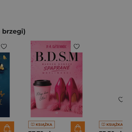
 brzegi)
KSIĄŻKA
KSIĄŻKA