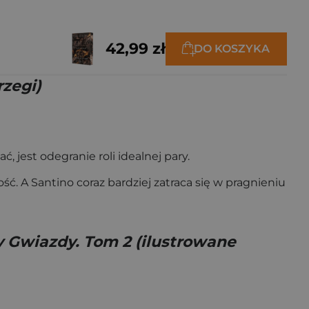
42,99 zł
DO KOSZYKA
rzegi)
jest odegranie roli idealnej pary.
ość. A Santino coraz bardziej zatraca się w pragnieniu
zy Gwiazdy. Tom 2 (ilustrowane