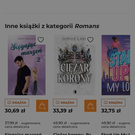
Inne książki z kategorii
Romans
KSIĄŻKA
KSIĄŻKA
KSIĄŻKA
30,69 zł
33,39 zł
32,75 zł
37,99 zł
49,90 zł
49,90 zł
- sugerowana
- sugerowana
- sugerowa
cena detaliczna
cena detaliczna
cena detaliczna
Sięgając marzeń. Tom 2
Ciężar korony. Brutalne dziedzictwo. Tom 6
Start Up My Lo