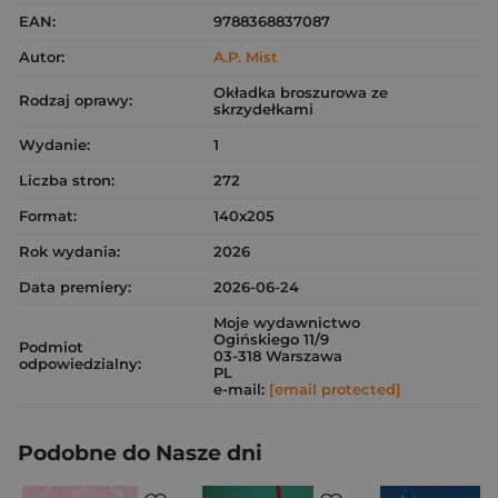
EAN:
9788368837087
Autor:
A.P. Mist
Okładka broszurowa ze
Rodzaj oprawy:
skrzydełkami
Wydanie:
1
Liczba stron:
272
Format:
140x205
Rok wydania:
2026
Data premiery:
2026-06-24
Moje wydawnictwo
Ogińskiego 11/9
Podmiot
03-318 Warszawa
odpowiedzialny:
PL
e-mail:
[email protected]
Podobne do Nasze dni