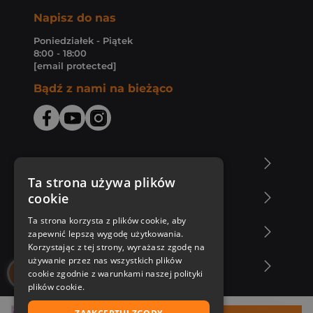
Napisz do nas
Poniedziałek - Piątek
8:00 - 18:00
[email protected]
Bądź z nami na bieżąco
O Księgarni Znak
Ta strona używa plików
cookie
Zakupy u nas
Ta strona korzysta z plików cookie, aby
Nasza oferta
zapewnić lepszą wygodę użytkowania.
Korzystając z tej strony, wyrażasz zgodę na
używanie przez nas wszystkich plików
Nasi autorzy
cookie zgodnie z warunkami naszej polityki
plików cookie.