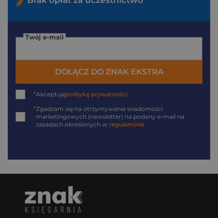
Brak opłat za uczestnictwo
Twój e-mail
DOŁĄCZ DO ZNAK EKSTRA
*
Akceptuję
politykę prywatności
*
Zgadzam się na otrzymywanie wiadomości
marketingowych (newsletter) na podany
e-mail
na
zasadach określonych w
regulaminie
.