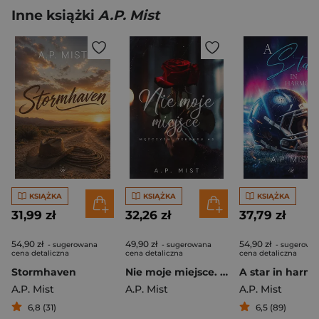
Inne książki
A.P. Mist
KSIĄŻKA
KSIĄŻKA
KSIĄŻKA
31,99 zł
32,26 zł
37,79 zł
54,90 zł
49,90 zł
54,90 zł
- sugerowana
- sugerowana
- sugerowa
cena detaliczna
cena detaliczna
cena detaliczna
Stormhaven
Nie moje miejsce. Mężczyźni Teksasu. Tom 3
A star in harm
A.P. Mist
A.P. Mist
A.P. Mist
6,8 (31)
6,5 (89)