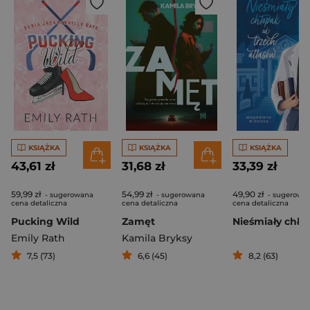
KSIĄŻKA
KSIĄŻKA
KSIĄŻKA
43,61 zł
31,68 zł
33,39 zł
59,99 zł
54,99 zł
49,90 zł
- sugerowana
- sugerowana
- sugerowa
cena detaliczna
cena detaliczna
cena detaliczna
Pucking Wild
Zamęt
Emily Rath
Kamila Bryksy
7,5 (73)
6,6 (45)
8,2 (63)