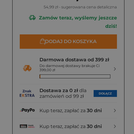
54,99 zł
- sugerowana cena detaliczna
Zamów teraz, wyślemy jeszcze
dziś!
DODAJ DO KOSZYKA
Darmowa dostawa od 399 zł
Do darmowej dostawy brakuje Ci
399,00 zł
Dostawa za 0 zł
dla
DOŁĄCZ
zamówień od 99 zł
Kup teraz, zapłać za
30 dni
Kup teraz, zapłać za
30 dni