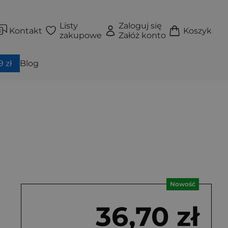
Listy
Zaloguj się
Kontakt
Koszyk
zakupowe
Załóż konto
 zł
Blog
Nowość
36,70 zł