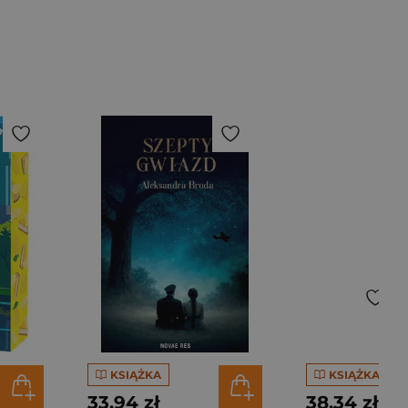
KSIĄŻKA
KSIĄŻKA
33,94 zł
38,34 zł