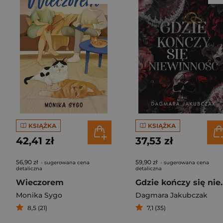
KSIĄŻKA
KSIĄŻKA
42,41 zł
37,53 zł
56,90 zł
59,90 zł
- sugerowana cena
- sugerowana cena
detaliczna
detaliczna
Wieczorem
Gdzie końc
Monika Sygo
Dagmara Jakubczak
8,5 (21)
7,1 (35)