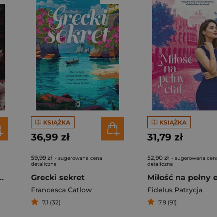
KSIĄŻKA
KSIĄŻKA
36,99 zł
31,79 zł
59,99 zł
52,90 zł
- sugerowana cena
- sugerowana cen
detaliczna
detaliczna
zy się niewinność
Grecki sekret
Miłość na pełny 
Francesca Catlow
Fidelus Patrycja
7,1 (32)
7,9 (91)