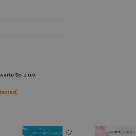
rte Sp. z o.o.
tected]