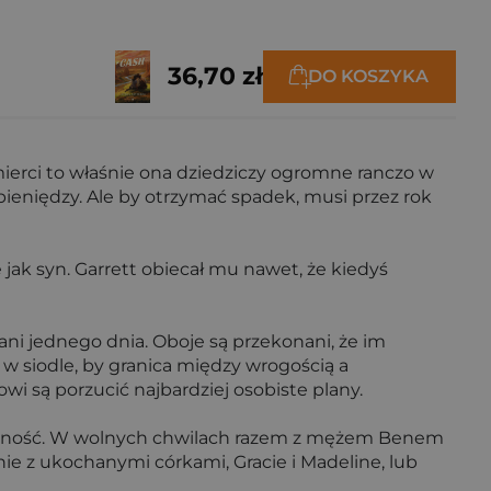
36,70 zł
DO KOSZYKA
śmierci to właśnie ona dziedziczy ogromne ranczo w
e pieniędzy. Ale by otrzymać spadek, musi przez rok
e jak syn. Garrett obiecał mu nawet, że kiedyś
ani jednego dnia. Oboje są przekonani, że im
 w siodle, by granica między wrogością a
wi są porzucić najbardziej osobiste plany.
jalność. W wolnych chwilach razem z mężem Benem
ie z ukochanymi córkami, Gracie i Madeline, lub