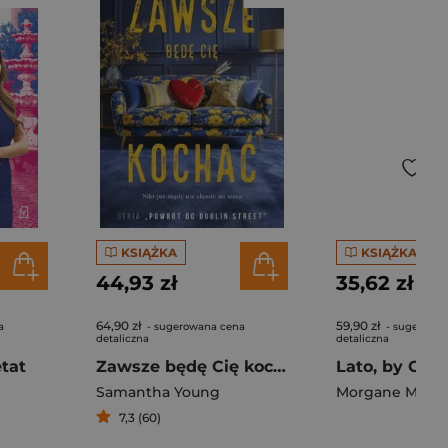
KSIĄŻKA
KSIĄŻKA
44,93 zł
35,62 zł
64,90 zł
59,90 zł
a
- sugerowana cena
- sugerowa
detaliczna
detaliczna
etat
Zawsze będę Cię kochać
Lato, by Cię
Samantha Young
Morgane Monc
7,3 (60)