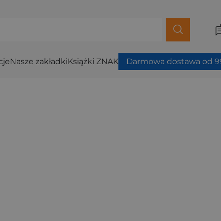
cje
Nasze zakładki
Książki ZNAK
Darmowa dostawa od 99