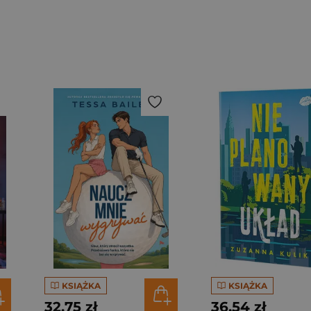
KSIĄŻKA
KSIĄŻKA
32,75 zł
36,54 zł