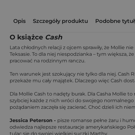
Opis
Szczegóły produktu
Podobne tytuł
O książce
Cash
Lata chłodnych relacji z ojcem sprawiły, że Mollie 
Teksasie. To dla niej niespodzianka – tym większa, że
pracować na rodzinnym ranczu.
Ten warunek jest szokujący nie tylko dla niej. Cash R
przekaże mu cały majątek. Dlaczego więc Cash dost
Dla Mollie Cash to nadęty burak. Dla Casha Mollie to
szybciej każde z nich wróci do swojego normalnego ż
pożądaniem zaczęła się zacierać. Choć dzieli ich ni
Jessica Peterson -
pisze romanse pełne żaru i hu
odwiedza najlepsze restauracje amerykańskiego Połud
tuląc się do swojej wielkiej suczki Marthy.