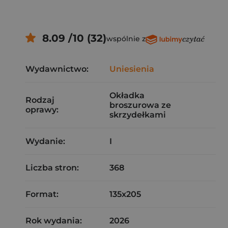
8.09 /10 (32)
wspólnie z
Wydawnictwo:
Uniesienia
Okładka
Rodzaj
broszurowa ze
oprawy:
skrzydełkami
Wydanie:
I
Liczba stron:
368
Format:
135x205
Rok wydania:
2026