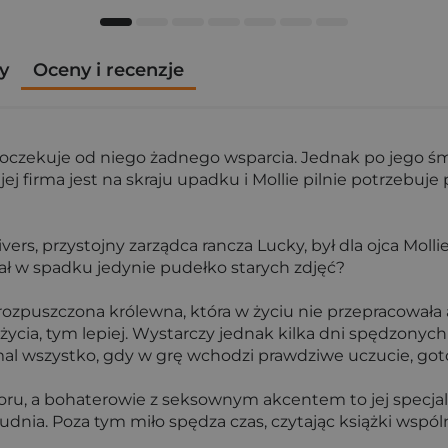
y
Oceny i recenzje
nie oczekuje od niego żadnego wsparcia. Jednak po jego 
 jej firma jest na skraju upadku i Mollie pilnie potrzebuj
ivers, przystojny zarządca rancza Lucky, był dla ojca Molli
ał w spadku jedynie pudełko starych zdjęć?
 rozpuszczona królewna, która w życiu nie przepracowała 
ycia, tym lepiej. Wystarczy jednak kilka dni spędzonych
emal wszystko, gdy w grę wchodzi prawdziwe uczucie, goto
moru, a bohaterowie z seksownym akcentem to jej spec
nia. Poza tym miło spędza czas, czytając książki wspóln