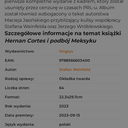
pierwsze kompletne wydanie z kadrem, który został
usunięty przez cenzurę w czasach PRL-u. Album
został również wzbogacony o tekst autorstwa
Macieja Jasińskiego przybliżający kulisy współpracy
Stefana Weinfelda oraz Jerzego Wróblewskiego.
Szczegółowe informacje na temat książki
Hernan Cortes i podbój Meksyku
Wydawnictwo:
Ongrys
EAN:
9788366603400
Autor:
Stefan Weinfeld
Rodzaj oprawy:
Okładka twarda
Liczba stron:
64
Format:
22.3x29.7cm
Rok wydania:
2023
Data premiery:
2023-09-13
Język wydania:
polski