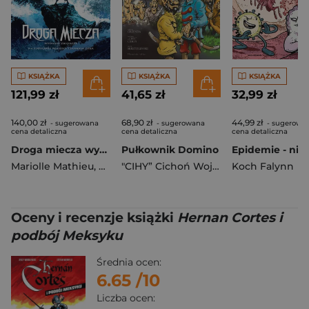
KSIĄŻKA
KSIĄŻKA
KSIĄŻKA
121,99 zł
41,65 zł
32,99 zł
140,00 zł
68,90 zł
44,99 zł
- sugerowana
- sugerowana
- sugerowa
cena detaliczna
cena detaliczna
cena detaliczna
Droga miecza wyd. zbiorcze
Pułkownik Domino
Mariolle Mathieu
,
Ferniani Federico
,
Mikaël Bourgouin
"CIHY” Cichoń Wojciech
Koch Falynn
,
Grzenda Art
Oceny i recenzje książki
Hernan Cortes i
podbój Meksyku
Średnia ocen:
6.65
/10
Liczba ocen: