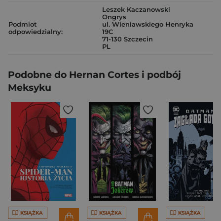
Leszek Kaczanowski
Ongrys
Podmiot
ul. Wieniawskiego Henryka
odpowiedzialny:
19C
71-130 Szczecin
PL
Podobne do Hernan Cortes i podbój
Meksyku
KSIĄŻKA
KSIĄŻKA
KSIĄŻKA