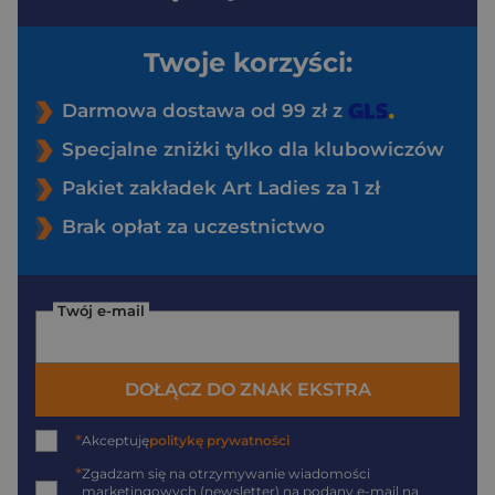
Twoje korzyści:
Darmowa dostawa od 99 zł z
Specjalne zniżki tylko dla klubowiczów
Pakiet zakładek Art Ladies za 1 zł
Brak opłat za uczestnictwo
Twój e-mail
DOŁĄCZ DO ZNAK EKSTRA
*
Akceptuję
politykę prywatności
*
Zgadzam się na otrzymywanie wiadomości
marketingowych (newsletter) na podany
e-mail
na