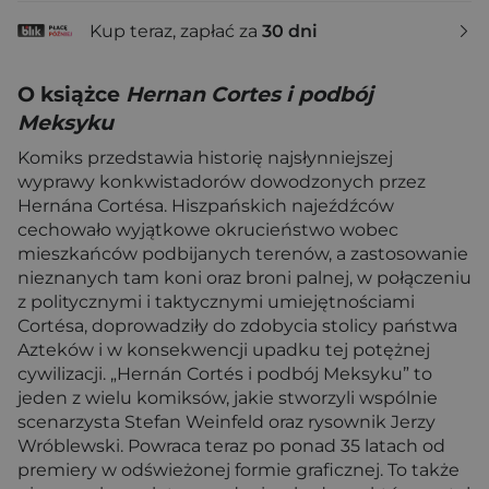
Kup teraz, zapłać za
30 dni
O książce
Hernan Cortes i podbój
Meksyku
Komiks przedstawia historię najsłynniejszej
wyprawy konkwistadorów dowodzonych przez
Hernána Cortésa. Hiszpańskich najeźdźców
cechowało wyjątkowe okrucieństwo wobec
mieszkańców podbijanych terenów, a zastosowanie
nieznanych tam koni oraz broni palnej, w połączeniu
z politycznymi i taktycznymi umiejętnościami
Cortésa, doprowadziły do zdobycia stolicy państwa
Azteków i w konsekwencji upadku tej potężnej
cywilizacji. „Hernán Cortés i podbój Meksyku” to
jeden z wielu komiksów, jakie stworzyli wspólnie
scenarzysta Stefan Weinfeld oraz rysownik Jerzy
Wróblewski. Powraca teraz po ponad 35 latach od
premiery w odświeżonej formie graficznej. To także