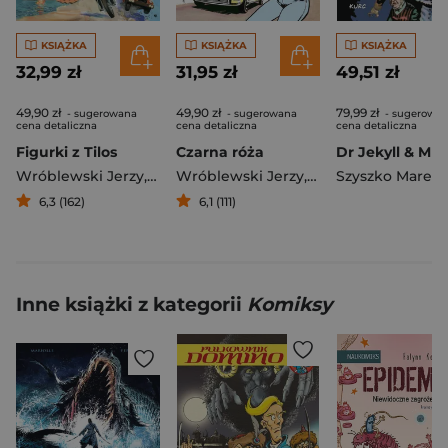
KSIĄŻKA
KSIĄŻKA
KSIĄŻKA
32,99 zł
31,95 zł
49,51 zł
49,90 zł
49,90 zł
79,99 zł
- sugerowana
- sugerowana
- sugerowa
cena detaliczna
cena detaliczna
cena detaliczna
Figurki z Tilos
Czarna róża
Dr Jekyll & Mr
Wróblewski Jerzy
,
Stefan Weinfeld
Wróblewski Jerzy
,
Stefan Weinfeld
Szyszko Marek
,
6,3 (162)
6,1 (111)
Inne książki z kategorii
Komiksy