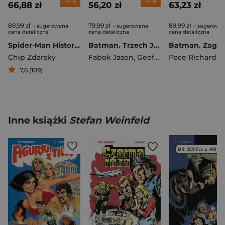
66,88 zł
56,20 zł
63,23 zł
89,99 zł
79,99 zł
89,99 zł
- sugerowana
- sugerowana
- sugerowa
cena detaliczna
cena detaliczna
cena detaliczna
Spider-Man Historia życia
Batman. Trzech Jokerów
Chip Zdarsky
Fabok Jason
,
Geoff Johns
Pace Richard
,
Nix
7,6 (109)
Inne książki
Stefan Weinfeld