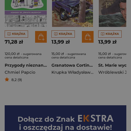
KSIĄŻKA
KSIĄŻKA
KSIĄŻKA
71,28 zł
13,99 zł
13,99 zł
120,00 zł
15,00 zł
15,00 zł
- sugerowana
- sugerowana
- sugerowan
cena detaliczna
cena detaliczna
cena detaliczna
Przygody nieznane. Tytus, Romek i A'Tomek. Tom 3
Granatowa Cortina. Kapitan Żbik. Tom 47
Chmiel Papcio
Krupka Władysław
,
Wróblewski Jerzy
Wróblewski Jer
8,2 (9)
Dołącz do
Znak
i oszczędzaj na dostawie!