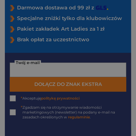
Darmowa dostawa od 99 zł z
Specjalne zniżki tylko dla klubowiczów
Pakiet zakładek Art Ladies za 1 zł
Brak opłat za uczestnictwo
Twój e-mail
DOŁĄCZ DO ZNAK EKSTRA
*
Akceptuję
politykę prywatności
*
Zgadzam się na otrzymywanie wiadomości
marketingowych (newsletter) na podany
e-mail
na
zasadach określonych w
regulaminie
.