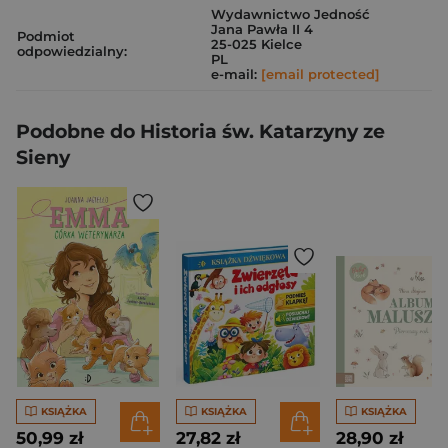
Wydawnictwo Jedność
Jana Pawła II 4
Podmiot
25-025 Kielce
odpowiedzialny:
PL
e-mail:
[email protected]
Podobne do Historia św. Katarzyny ze
Sieny
KSIĄŻKA
KSIĄŻKA
KSIĄŻKA
50,99 zł
27,82 zł
28,90 zł