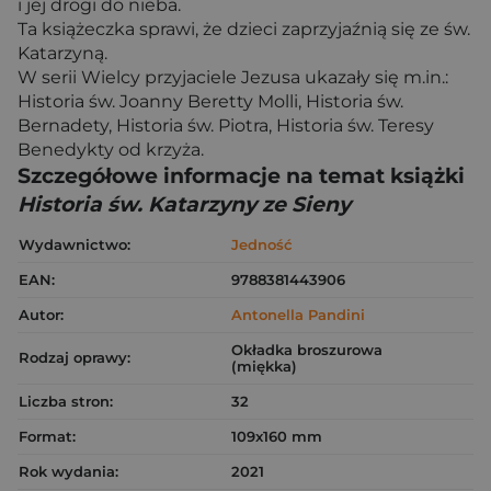
i jej drogi do nieba.
Ta książeczka sprawi, że dzieci zaprzyjaźnią się ze św.
Katarzyną.
W serii Wielcy przyjaciele Jezusa ukazały się m.in.:
Historia św. Joanny Beretty Molli, Historia św.
Bernadety, Historia św. Piotra, Historia św. Teresy
Benedykty od krzyża.
Szczegółowe informacje na temat książki
Historia św. Katarzyny ze Sieny
Wydawnictwo:
Jedność
EAN:
9788381443906
Autor:
Antonella Pandini
Okładka broszurowa
Rodzaj oprawy:
(miękka)
Liczba stron:
32
Format:
109x160 mm
Rok wydania:
2021