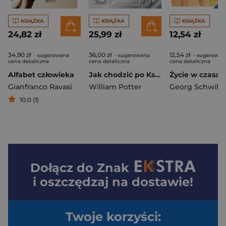
KSIĄŻKA
KSIĄŻKA
KSIĄŻKA
24,82 zł
25,99 zł
12,54 zł
34,90 zł
36,00 zł
12,54 zł
- sugerowana
- sugerowana
- sugerowan
cena detaliczna
cena detaliczna
cena detaliczna
Alfabet człowieka
Jak chodzić po Księżycu i inne sekrety fizyki
Gianfranco Ravasi
William Potter
Georg Schwika
10,0 (1)
Dołącz do
Znak
i oszczędzaj na dostawie!
Twoje korzyści: