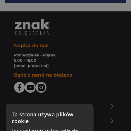
Napisz do nas
Poniedziałek - Piątek
8:00 - 18:00
[email protected]
Bądź z nami na bieżąco
O Księgarni Znak
Ta strona używa plików
cookie
Zakupy u nas
Ta strona korzysta z plików cookie, aby