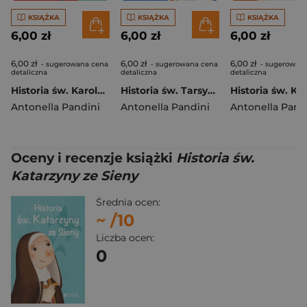
KSIĄŻKA
KSIĄŻKA
KSIĄŻKA
6,00 zł
6,00 zł
6,00 zł
6,00 zł
6,00 zł
6,00 zł
- sugerowana cena
- sugerowana cena
- sugerowan
detaliczna
detaliczna
detaliczna
Historia św. Karola Acutisa
Historia św. Tarsycjusza
Antonella Pandini
Antonella Pandini
Antonella Pand
Oceny i recenzje książki
Historia św.
Katarzyny ze Sieny
Średnia ocen:
~
/10
Liczba ocen:
0