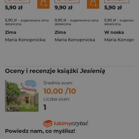
5,90 zł
9,90 zł
5,90 zł
5,90 zł
9,90 zł
5,90 zł
- sugerowana cena
- sugerowana cena
- sugerowana
detaliczna
detaliczna
detaliczna
Zima
Zima
W noska
Maria Konopnicka
Maria Konopnicka
Maria Konopni
Oceny i recenzje książki
Jesienią
Średnia ocen:
10.00
/10
Liczba ocen:
1
Powiedz nam, co myślisz!