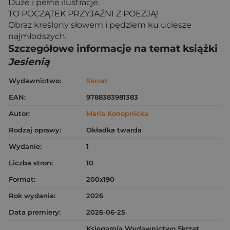
Duże i pełne ilustracje.
TO POCZĄTEK PRZYJAŹNI Z POEZJĄ!
Obraz kreślony słowem i pędzlem ku uciesze
najmłodszych.
Szczegółowe informacje na temat książki
Jesienią
Wydawnictwo:
Skrzat
EAN:
9788383981383
Autor:
Maria Konopnicka
Rodzaj oprawy:
Okładka twarda
Wydanie:
1
Liczba stron:
10
Format:
200x190
Rok wydania:
2026
Data premiery:
2026-06-25
Księgarnia Wydawnictwo Skrzat