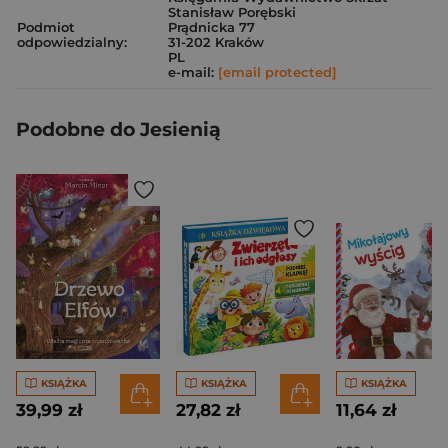
Stanisław Porębski
Podmiot
Prądnicka 77
odpowiedzialny:
31-202 Kraków
PL
e-mail:
[email protected]
Podobne do Jesienią
KSIĄŻKA
KSIĄŻKA
KSIĄŻKA
39,99 zł
27,82 zł
11,64 zł