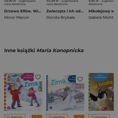
59,99 zł
44,99 zł
9,90 zł
- sugerowana
- sugerowana
- sugerowana
cena detaliczna
cena detaliczna
detaliczna
Drzewo Elfów. Wielka magiczna wyszukiwanka
Zwierzęta i ich odgłosy
Mikołajowy wyś
Minor Marcin
Dorota Brykała
Izabela Michta
Inne książki
Maria Konopnicka
KSIĄŻKA
KSIĄŻKA
KSIĄŻKA