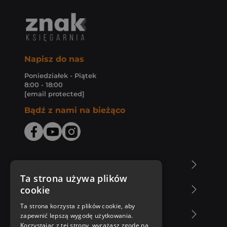
Napisz do nas
Poniedziałek - Piątek
8:00 - 18:00
[email protected]
Bądź z nami na bieżąco
O Księgarni Znak
Ta strona używa plików
cookie
Zakupy u nas
Ta strona korzysta z plików cookie, aby
Nasza oferta
zapewnić lepszą wygodę użytkowania.
Korzystając z tej strony, wyrażasz zgodę na