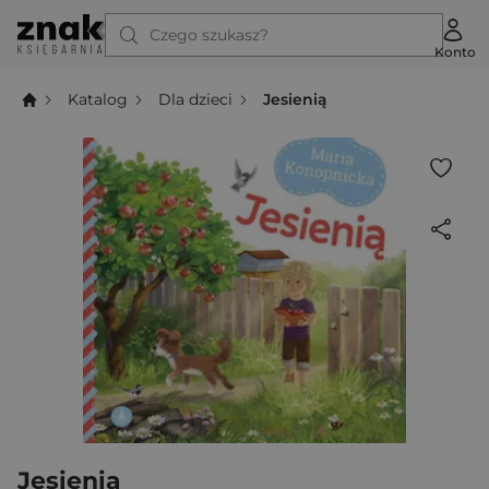
Czego szukasz?
Konto
Katalog
Dla dzieci
Jesienią
Jesienią