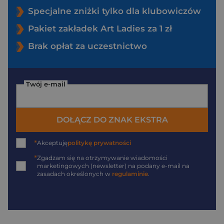
Specjalne zniżki tylko dla klubowiczów
Pakiet zakładek Art Ladies za 1 zł
Brak opłat za uczestnictwo
Twój e-mail
DOŁĄCZ DO ZNAK EKSTRA
*
Akceptuję
politykę prywatności
*
Zgadzam się na otrzymywanie wiadomości
marketingowych (newsletter) na podany
e-mail
na
zasadach określonych w
regulaminie
.