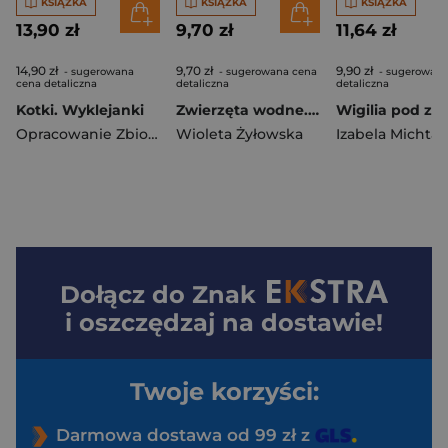
KSIĄŻKA
KSIĄŻKA
KSIĄŻKA
13,90 zł
9,70 zł
11,64 zł
14,90 zł
9,70 zł
9,90 zł
- sugerowana
- sugerowana cena
- sugerowana
cena detaliczna
detaliczna
detaliczna
Kotki. Wyklejanki
Zwierzęta wodne. Zadanka & malowanki wodne
Wigilia pod zi
Opracowanie Zbiorowe
Wioleta Żyłowska
Izabela Michta
Dołącz do
Znak
i oszczędzaj na dostawie!
Twoje korzyści:
Darmowa dostawa od 99 zł z