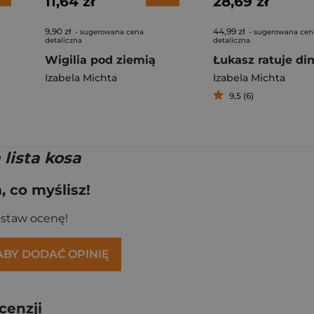
11,64 zł
28,69 zł
9,90 zł
44,99 zł
- sugerowana cena
- sugerowana cen
detaliczna
detaliczna
Wigilia pod ziemią
Izabela Michta
Izabela Michta
9,5 (6)
lista kosa
 co myślisz!
ostaw ocenę!
 ABY DODAĆ OPINIĘ
cenzji