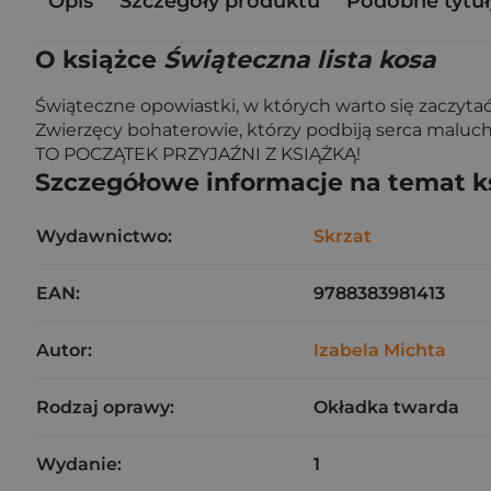
Opis
Szczegóły produktu
Podobne tytuł
O książce
Świąteczna lista kosa
Świąteczne opowiastki, w których warto się zaczytać
Zwierzęcy bohaterowie, którzy podbiją serca maluchów
TO POCZĄTEK PRZYJAŹNI Z KSIĄŻKĄ!
Szczegółowe informacje na temat k
Wydawnictwo:
Skrzat
EAN:
9788383981413
Autor:
Izabela Michta
Rodzaj oprawy:
Okładka twarda
Wydanie:
1