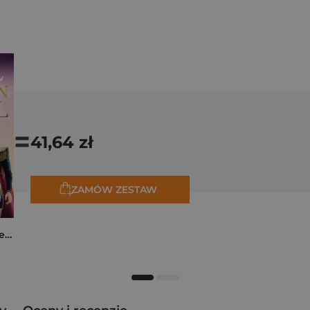
=
41,64 zł
ZAMÓW ZESTAW
K-popowe łowczynie demonów. Mój golden journal. Oficjalny dziennik