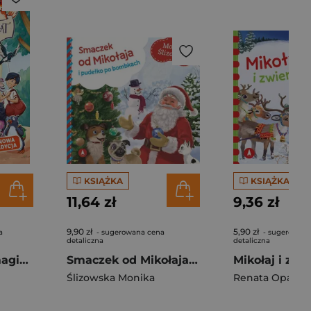
KSIĄŻKA
KSIĄŻKA
11,64 zł
9,36 zł
9,90 zł
5,90 zł
a
- sugerowana cena
- sugerowana
detaliczna
detaliczna
Odjazd! Szkoła magicznych zwierząt. Tom 4
Smaczek od Mikołaja i pudełko po bombkach
Mikołaj i zwi
Ślizowska Monika
Renata Opala