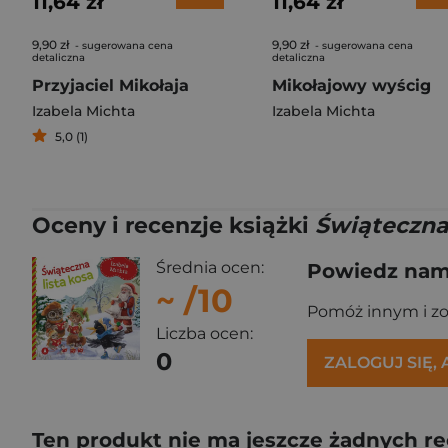
11,64 zł
11,64 zł
9,90 zł
9,90 zł
- sugerowana cena
- sugerowana cena
detaliczna
detaliczna
Przyjaciel Mikołaja
Mikołajowy wyścig
Izabela Michta
Izabela Michta
5,0 (1)
Oceny i recenzje książki
Świąteczna 
Średnia ocen:
Powiedz nam,
~
/10
Pomóż innym i z
Liczba ocen:
0
ZALOGUJ SIĘ,
Ten produkt nie ma jeszcze żadnych re