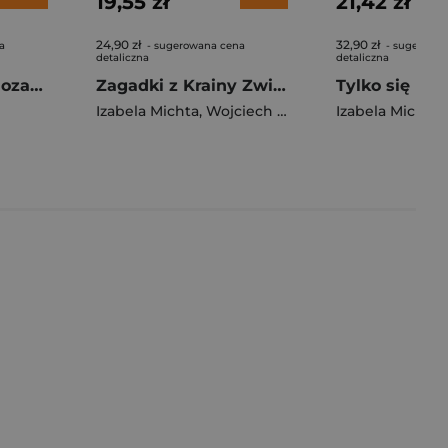
19,55 zł
21,42 zł
24,90 zł
32,90 zł
a
- sugerowana cena
- sugerowa
detaliczna
detaliczna
Łukasz ratuje dinozaura, czyli jak się zachować w czasie pożaru
Zagadki z Krainy Zwierzaków. Sprawa kiełbasek i złote monety
Tylko się nie 
Izabela Michta
,
Wojciech Michta
,
Krzysztof Micht
Izabela Michta
,