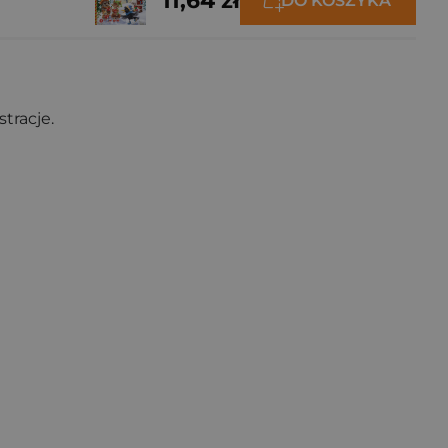
11,64 zł
DO KOSZYKA
tracje.