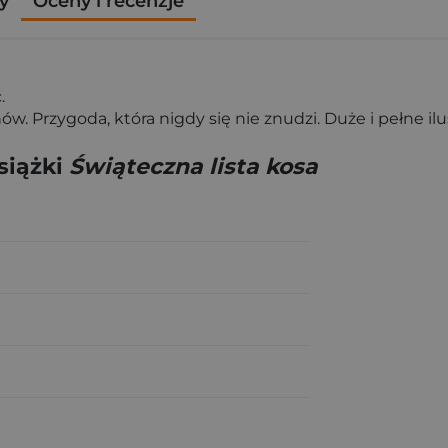
y
Oceny i recenzje
.
. Przygoda, która nigdy się nie znudzi. Duże i pełne ilus
siążki
Świąteczna lista kosa