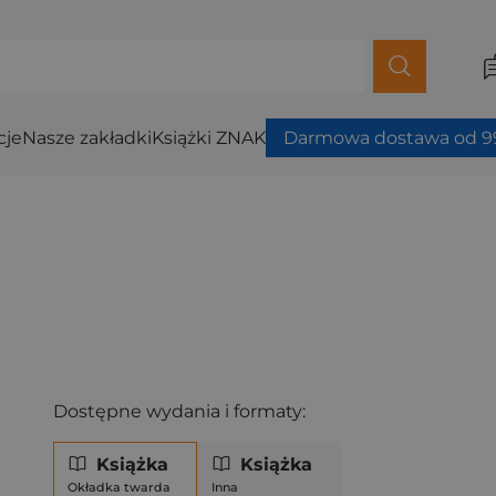
cje
Nasze zakładki
Książki ZNAK
Darmowa dostawa od 99
Dostępne wydania i formaty:
Książka
Książka
Okładka twarda
Inna