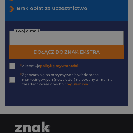
Brak opłat za uczestnictwo
Twój e-mail
DOŁĄCZ DO ZNAK EKSTRA
*
Akceptuję
politykę prywatności
*
Zgadzam się na otrzymywanie wiadomości
marketingowych (newsletter) na podany
e-mail
na
zasadach określonych w
regulaminie
.