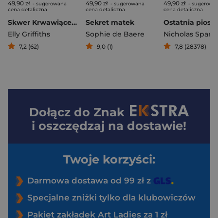
49,90 zł
49,90 zł
49,90 zł
- sugerowana
- sugerowana
- sugerowa
cena detaliczna
cena detaliczna
cena detaliczna
Skwer Krwawiącego Serca
Sekret matek
Ostatnia piose
Elly Griffiths
Sophie de Baere
Nicholas Spark
7,2 (62)
9,0 (1)
7,8 (28378)
Dołącz do
Znak
i oszczędzaj na dostawie!
Twoje korzyści:
Darmowa dostawa od 99 zł z
Specjalne zniżki tylko dla klubowiczów
Pakiet zakładek Art Ladies za 1 zł