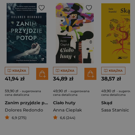
KSIĄŻKA
KSIĄŻKA
KSIĄŻKA
41,94 zł
34,89 zł
38,57 zł
59,90 zł
49,90 zł
49,90 zł
- sugerowana
- sugerowana
- sugerowa
cena detaliczna
cena detaliczna
cena detaliczna
Zanim przyjdzie potop
Ciało huty
Skąd
Dolores Redondo
Anna Cieplak
Sasa Stanisic
6,9 (275)
6,6 (244)