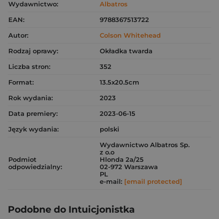
Wydawnictwo:
Albatros
EAN:
9788367513722
Autor:
Colson Whitehead
Rodzaj oprawy:
Okładka twarda
Liczba stron:
352
Format:
13.5x20.5cm
Rok wydania:
2023
Data premiery:
2023-06-15
Język wydania:
polski
Wydawnictwo Albatros Sp.
z o.o
Podmiot
Hlonda 2a/25
odpowiedzialny:
02-972 Warszawa
PL
e-mail:
[email protected]
Podobne do Intuicjonistka