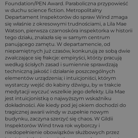
Foundation/PEN Award. Paraboliczna przypowieść
w duchu science fiction. Metropolitalny
Departament Inspektorów do spraw Wind zmaga
się właśnie z okresowymi trudnościami, a Lila Mae
Watson, pierwsza czarnoskóra inspektorka w historii
tego działu, znalazła się w samym centrum
panującego zamętu. W departamencie, od
niepamiętnych już czasów, konkurują ze sobą dwie
zwalczające się frakcje: empiryści, którzy pracują
według ścisłych zasad i sumiennie sprawdzają
techniczną jakość i działanie poszczególnych
elementów urządzenia; i intuicjoniści, którym
wystarczy wejść do kabiny dźwigu, by w trakcie
medytacji wyczuć wszelkie jego defekty. Lila Mae
jest intuicjonistką o najwyższym wskaźniku
dokładności. Ale kiedy pod jej okiem dochodzi do
tragicznej awarii windy w zupełnie nowym
budynku, zaczyna szerzyć się chaos. W Gildii
Inspektorów Wind trwa rok wyborczy i
niedopełnienie obowiązków służbowych przez