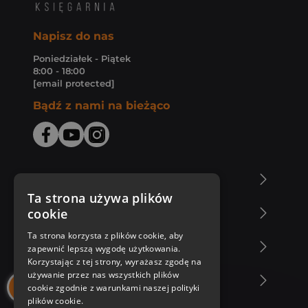
Napisz do nas
Poniedziałek - Piątek
8:00 - 18:00
[email protected]
Bądź z nami na bieżąco
O Księgarni Znak
Ta strona używa plików
cookie
Zakupy u nas
Ta strona korzysta z plików cookie, aby
Nasza oferta
zapewnić lepszą wygodę użytkowania.
Korzystając z tej strony, wyrażasz zgodę na
używanie przez nas wszystkich plików
Nasi autorzy
cookie zgodnie z warunkami naszej polityki
plików cookie.