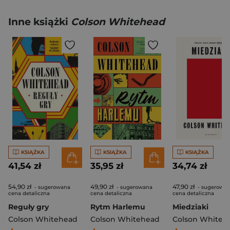
Inne książki
Colson Whitehead
KSIĄŻKA
KSIĄŻKA
KSIĄŻKA
41,54 zł
35,95 zł
34,74 zł
54,90 zł
49,90 zł
47,90 zł
- sugerowana
- sugerowana
- sugerowa
cena detaliczna
cena detaliczna
cena detaliczna
Reguły gry
Rytm Harlemu
Miedziaki
Colson Whitehead
Colson Whitehead
Colson Whiteh