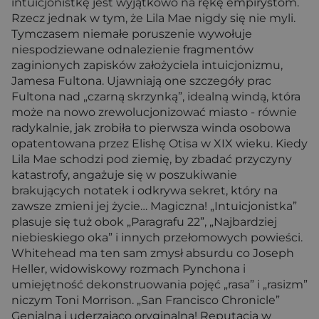
intuicjonistkę jest wyjątkowo na rękę empirystom.
Rzecz jednak w tym, że Lila Mae nigdy się nie myli.
Tymczasem niemałe poruszenie wywołuje
niespodziewane odnalezienie fragmentów
zaginionych zapisków założyciela intuicjonizmu,
Jamesa Fultona. Ujawniają one szczegóły prac
Fultona nad „czarną skrzynką”, idealną windą, która
może na nowo zrewolucjonizować miasto - równie
radykalnie, jak zrobiła to pierwsza winda osobowa
opatentowana przez Elishę Otisa w XIX wieku. Kiedy
Lila Mae schodzi pod ziemię, by zbadać przyczyny
katastrofy, angażuje się w poszukiwanie
brakujących notatek i odkrywa sekret, który na
zawsze zmieni jej życie… Magiczna! „Intuicjonistka”
plasuje się tuż obok „Paragrafu 22”, „Najbardziej
niebieskiego oka” i innych przełomowych powieści.
Whitehead ma ten sam zmysł absurdu co Joseph
Heller, widowiskowy rozmach Pynchona i
umiejętność dekonstruowania pojęć „rasa” i „rasizm”
niczym Toni Morrison. „San Francisco Chronicle”
Genialna i uderzająco oryginalna! Reputacja w