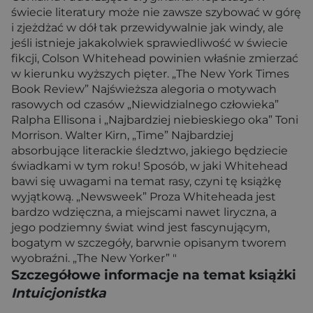
świecie literatury może nie zawsze szybować w górę
i zjeżdżać w dół tak przewidywalnie jak windy, ale
jeśli istnieje jakakolwiek sprawiedliwość w świecie
fikcji, Colson Whitehead powinien właśnie zmierzać
w kierunku wyższych pięter. „The New York Times
Book Review” Najświeższa alegoria o motywach
rasowych od czasów „Niewidzialnego człowieka”
Ralpha Ellisona i „Najbardziej niebieskiego oka” Toni
Morrison. Walter Kirn, „Time” Najbardziej
absorbujące literackie śledztwo, jakiego będziecie
świadkami w tym roku! Sposób, w jaki Whitehead
bawi się uwagami na temat rasy, czyni tę książkę
wyjątkową. „Newsweek” Proza Whiteheada jest
bardzo wdzięczna, a miejscami nawet liryczna, a
jego podziemny świat wind jest fascynującym,
bogatym w szczegóły, barwnie opisanym tworem
wyobraźni. „The New Yorker” "
Szczegółowe informacje na temat książki
Intuicjonistka