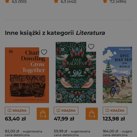
6,5 (100)
6,3 (442)
7,2 (4914)
Inne książki z kategorii
Literatura
KSIĄŻKA
KSIĄŻKA
KSIĄŻKA
63,40 zł
47,99 zł
123,98 zł
82,00 zł
59,99 zł
164,00 zł
- sugerowana
- sugerowana
- sugerow
cena detaliczna
cena detaliczna
cena detaliczna