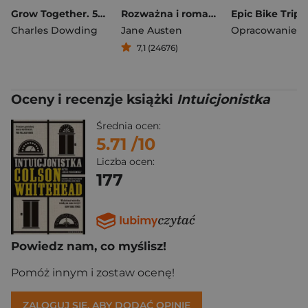
Grow Together. 50 Planting Partnerships to Boost Your Harvests
Rozważna i romantyczna
Charles Dowding
Jane Austen
7,1 (24676)
Oceny i recenzje książki
Intuicjonistka
Średnia ocen:
5.71
/10
Liczba ocen:
177
Powiedz nam, co myślisz!
Pomóż innym i zostaw ocenę!
ZALOGUJ SIĘ, ABY DODAĆ OPINIĘ