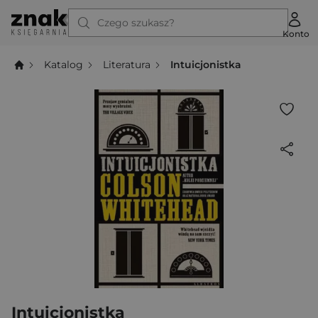
Czego szukasz?
Konto
Katalog
Literatura
Intuicjonistka
Intuicjonistka