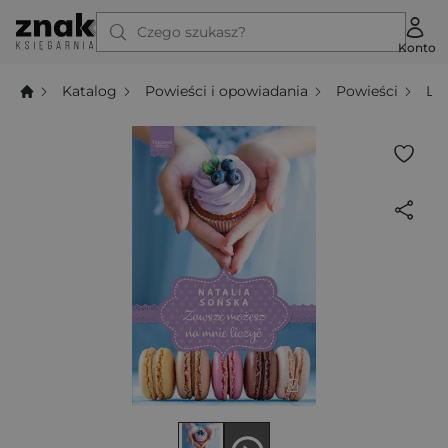
Czego szukasz?
Konto
Katalog
Powieści i opowiadania
Powieści
Li