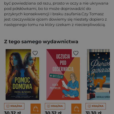
być powiedziana od razu, prosto w oczy a nie ukrywana
pod półsłówkami, bo to może doprowadzić do
przykrych konsekwencji i braku zaufania.Czy Tomasz
jest rzeczywiście ojcem dowiemy się niestety dopiero z
następnego tomu na który czekam z niecierpliwością.
Z tego samego wydawnictwa
KSIĄŻKA
KSIĄŻKA
KSIĄŻKA
30,32 zł
30,32 zł
31,30 zł