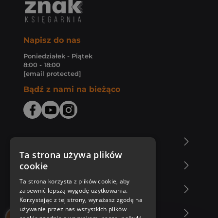
Napisz do nas
Poniedziałek - Piątek
8:00 - 18:00
[email protected]
Bądź z nami na bieżąco
O Księgarni Znak
Ta strona używa plików
cookie
Zakupy u nas
Ta strona korzysta z plików cookie, aby
Nasza oferta
zapewnić lepszą wygodę użytkowania.
Korzystając z tej strony, wyrażasz zgodę na
używanie przez nas wszystkich plików
Nasi autorzy