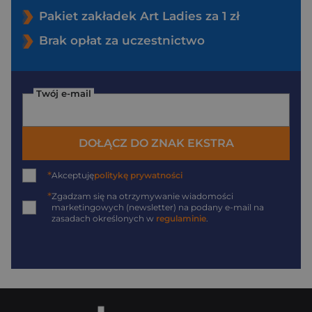
Pakiet zakładek Art Ladies za 1 zł
Brak opłat za uczestnictwo
Twój e-mail
DOŁĄCZ DO ZNAK EKSTRA
*
Akceptuję
politykę prywatności
*
Zgadzam się na otrzymywanie wiadomości
marketingowych (newsletter) na podany
e-mail
na
zasadach określonych w
regulaminie
.