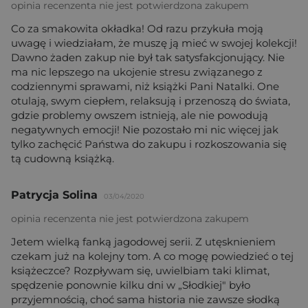
opinia recenzenta nie jest potwierdzona zakupem
Co za smakowita okładka! Od razu przykuła moją
uwagę i wiedziałam, że muszę ją mieć w swojej kolekcji!
Dawno żaden zakup nie był tak satysfakcjonujący. Nie
ma nic lepszego na ukojenie stresu związanego z
codziennymi sprawami, niż książki Pani Natalki. One
otulają, swym ciepłem, relaksują i przenoszą do świata,
gdzie problemy owszem istnieją, ale nie powodują
negatywnych emocji! Nie pozostało mi nic więcej jak
tylko zachęcić Państwa do zakupu i rozkoszowania się
tą cudowną książką.
Patrycja Solina
03/04/2020
opinia recenzenta nie jest potwierdzona zakupem
Jetem wielką fanką jagodowej serii. Z utęsknieniem
czekam już na kolejny tom. A co mogę powiedzieć o tej
książeczce? Rozpływam się, uwielbiam taki klimat,
spędzenie ponownie kilku dni w „Słodkiej" było
przyjemnością, choć sama historia nie zawsze słodką