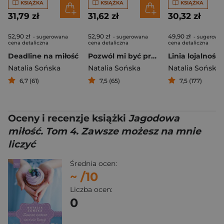
KSIĄŻKA
KSIĄŻKA
KSIĄŻKA
31,79 zł
31,62 zł
30,32 zł
52,90 zł
52,90 zł
49,90 zł
- sugerowana
- sugerowana
- sugerowa
cena detaliczna
cena detaliczna
cena detaliczna
Deadline na miłość
Pozwól mi być przy Tobie
Linia lojalności
Natalia Sońska
Natalia Sońska
Natalia Sońska
6,7 (61)
7,5 (65)
7,5 (177)
Oceny i recenzje książki
Jagodowa
miłość. Tom 4. Zawsze możesz na mnie
liczyć
Średnia ocen:
~
/10
Liczba ocen:
0