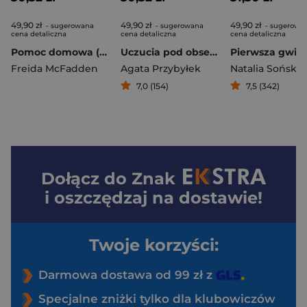
49,90 zł
49,90 zł
49,90 zł
- sugerowana
- sugerowana
- sugerowa
cena detaliczna
cena detaliczna
cena detaliczna
Pomoc domowa (okładka filmowa)
Uczucia pod obserwacją
Pierwsza gwia
Freida McFadden
Agata Przybyłek
Natalia Sońska
7,0 (154)
7,5 (342)
Dołącz do
Znak
i oszczędzaj na dostawie!
Twoje korzyści:
Darmowa dostawa od 99 zł z
Specjalne zniżki tylko dla klubowiczów