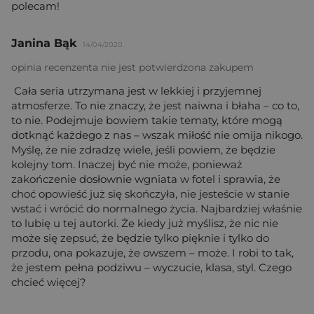
polecam!
Janina Bąk
14/04/2020
opinia recenzenta nie jest potwierdzona zakupem
Cała seria utrzymana jest w lekkiej i przyjemnej
atmosferze. To nie znaczy, że jest naiwna i błaha – co to,
to nie. Podejmuje bowiem takie tematy, które mogą
dotknąć każdego z nas – wszak miłość nie omija nikogo.
Myślę, że nie zdradzę wiele, jeśli powiem, że będzie
kolejny tom. Inaczej być nie może, ponieważ
zakończenie dosłownie wgniata w fotel i sprawia, że
choć opowieść już się skończyła, nie jesteście w stanie
wstać i wrócić do normalnego życia. Najbardziej właśnie
to lubię u tej autorki. Że kiedy już myślisz, że nic nie
może się zepsuć, że będzie tylko pięknie i tylko do
przodu, ona pokazuje, że owszem – może. I robi to tak,
że jestem pełna podziwu – wyczucie, klasa, styl. Czego
chcieć więcej?