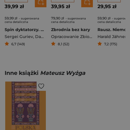
39,99 zł
39,95 zł
29,95 zł
59,99 zł
79,90 zł
59,90 zł
- sugerowana
- sugerowana
- sugerowa
cena detaliczna
cena detaliczna
cena detaliczna
Spin dyktatorzy. Nowe oblicze tyranii w XXI wieku
Zbrodnia bez kary
Sergei Guriev
,
Daniel Treisman
Opracowanie Zbiorowe
Harald Jähner
6,7 (149)
8,1 (52)
7,2 (175)
Inne książki
Mateusz Wyżga