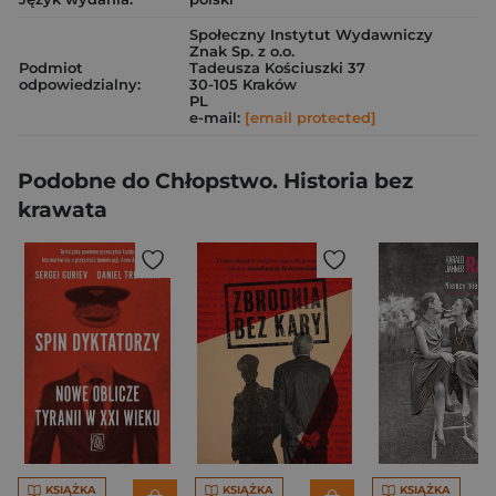
Społeczny Instytut Wydawniczy
Znak Sp. z o.o.
Podmiot
Tadeusza Kościuszki 37
odpowiedzialny:
30-105 Kraków
PL
e-mail:
[email protected]
Podobne do Chłopstwo. Historia bez
krawata
KSIĄŻKA
KSIĄŻKA
KSIĄŻKA