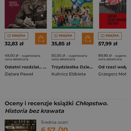
KSIĄŻKA
KSIĄŻKA
KSIĄŻKA
32,83 zł
35,85 zł
57,99 zł
49,00 zł
50,00 zł
89,90 zł
- sugerowana
- sugerowana
- sugerowa
cena detaliczna
cena detaliczna
cena detaliczna
Ostatni rozdział… Emigracyjne losy generała Władysława Andersa
Trzydziestka Dziewiątka na szóstkę
Ziętara Paweł
Kulinicz Elżbieta
Grzegorz Moty
Oceny i recenzje książki
Chłopstwo.
Historia bez krawata
Średnia ocen:
6.57
/10