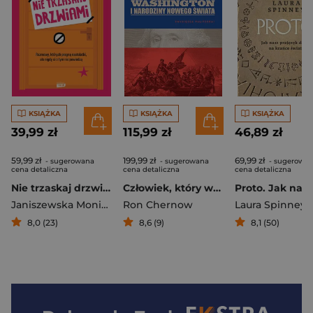
KSIĄŻKA
KSIĄŻKA
KSIĄŻKA
39,99 zł
115,99 zł
46,89 zł
59,99 zł
199,99 zł
69,99 zł
- sugerowana
- sugerowana
- sugerowa
cena detaliczna
cena detaliczna
cena detaliczna
Nie trzaskaj drzwiami. Rozmowy, których pragną nastolatki, ale nigdy ci o tym nie powiedzą
Człowiek, który wymyślił Amerykę. George Washington i narodziny nowego świata
Janiszewska Monika
,
Korolczuk Renata
Ron Chernow
Laura Spinney
8,0 (23)
8,6 (9)
8,1 (50)