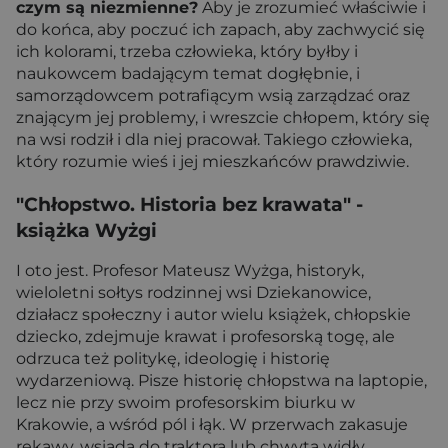
czym są niezmienne?
Aby je zrozumieć właściwie i
do końca, aby poczuć ich zapach, aby zachwycić się
ich kolorami, trzeba człowieka, który byłby i
naukowcem badającym temat dogłębnie, i
samorządowcem potrafiącym wsią zarządzać oraz
znającym jej problemy, i wreszcie chłopem, który się
na wsi rodził i dla niej pracował. Takiego człowieka,
który rozumie wieś i jej mieszkańców prawdziwie.
"Chłopstwo. Historia bez krawata"
-
książka Wyżgi
I oto jest. Profesor Mateusz Wyżga, historyk,
wieloletni sołtys rodzinnej wsi Dziekanowice,
działacz społeczny i autor wielu książek, chłopskie
dziecko, zdejmuje krawat i profesorską togę, ale
odrzuca też politykę, ideologię i historię
wydarzeniową. Pisze historię chłopstwa na laptopie,
lecz nie przy swoim profesorskim biurku w
Krakowie, a wśród pól i łąk. W przerwach zakasuje
rękawy, wsiada do traktora lub chwyta widły.