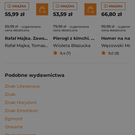
KSIĄŻKA
KSIĄŻKA
KSIĄŻKA
55,99 zł
53,59 zł
66,80 zł
69,99 zł
79,99 zł
99,99 zł
- sugerowana
- sugerowana
- sugerowa
cena detaliczna
cena detaliczna
cena detaliczna
Rafał Majka. Zawsze z przodu. Rozmawia Tomasz Kalemba - książka z autografem
Pierogi z kimchi. Moje ulubione azjatyckie przepisy
Rafał Majka
,
Tomasz Kalemba
Wioleta Błazucka
Węcowski Mar
9,4 (7)
9,0 (9)
Podobne wydawnictwa
Znak Literanova
Znak
Znak Horyzont
Znak Emotikon
Egmont
Otwarte