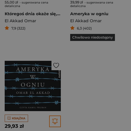
55,00 zł
39,99 zł
- sugerowana cena
- sugerowana cena
detaliczna
detaliczna
Któregoś dnia okaże się, że wszyscy od zawsze byli przeciwko
Ameryka w ogniu
El Akkad Omar
El Akkad Omar
7,9 (322)
6,3 (402)
Chwilowo niedostępny
KSIĄŻKA
29,93 zł