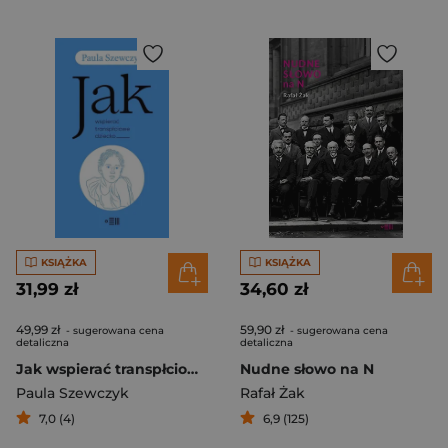
KSIĄŻKA
KSIĄŻKA
31,99 zł
34,60 zł
49,99 zł
59,90 zł
- sugerowana cena
- sugerowana cena
detaliczna
detaliczna
Jak wspierać transpłciowe dziecko
Nudne słowo na N
Paula Szewczyk
Rafał Żak
7,0 (4)
6,9 (125)