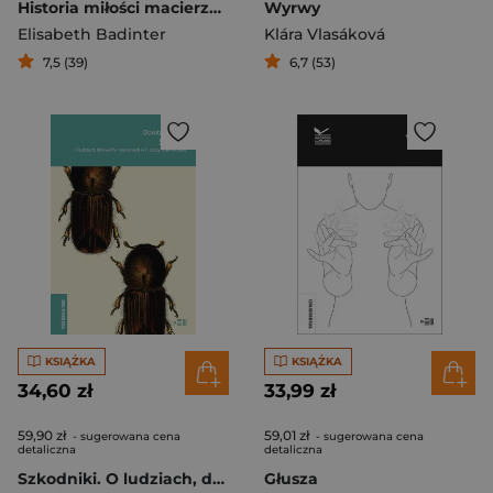
Historia miłości macierzyńskiej
Wyrwy
Elisabeth Badinter
Klára Vlasáková
7,5 (39)
6,7 (53)
KSIĄŻKA
KSIĄŻKA
34,60 zł
33,99 zł
59,90 zł
59,01 zł
- sugerowana cena
- sugerowana cena
detaliczna
detaliczna
Szkodniki. O ludziach, drzewach i maszynach w Puszczy Białowieskiej
Głusza