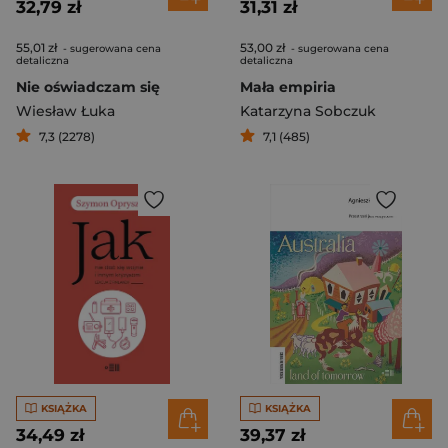
32,79 zł
31,31 zł
55,01 zł
53,00 zł
- sugerowana cena
- sugerowana cena
detaliczna
detaliczna
Nie oświadczam się
Mała empiria
Wiesław Łuka
Katarzyna Sobczuk
7,3 (2278)
7,1 (485)
KSIĄŻKA
KSIĄŻKA
34,49 zł
39,37 zł