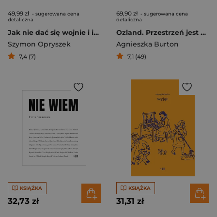
49,99 zł
69,90 zł
- sugerowana cena
- sugerowana cena
detaliczna
detaliczna
Jak nie dać się wojnie i innym kryzysom. Lekcja z Finlandii
Ozland. Przestrzeń jest wszystkim
Szymon Opryszek
Agnieszka Burton
7,4 (7)
7,1 (49)
KSIĄŻKA
KSIĄŻKA
32,73 zł
31,31 zł