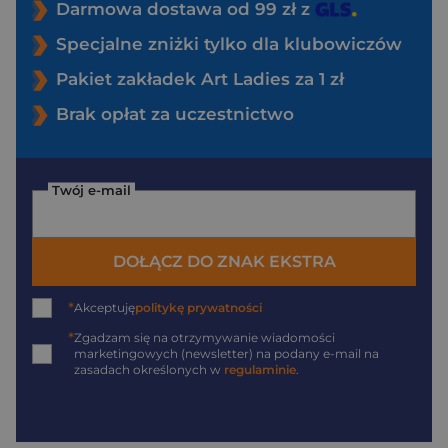
Darmowa dostawa od 99 zł z
Specjalne zniżki tylko dla klubowiczów
Pakiet zakładek Art Ladies za 1 zł
Brak opłat za uczestnictwo
Twój e-mail
DOŁĄCZ DO ZNAK EKSTRA
*
Akceptuję
politykę prywatności
*
Zgadzam się na otrzymywanie wiadomości
marketingowych (newsletter) na podany
e-mail
na
zasadach określonych w
regulaminie
.