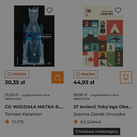
KSIĄŻKA
KSIĄŻKA
30,35 zł
44,93 zł
51,00 zł
59,90 zł
- sugerowana cena
- sugerowana cena
detaliczna
detaliczna
CO WIDZIAŁA MATKA B. Opowieści z Barda
27 śmierci Toby’ego Obeda
Tomasz Karamon
Joanna Gierak-Onoszko
7,1 (77)
8,2 (24944)
Chwilowo niedostępny