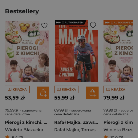
Bestsellery
KSIĄŻKA
KSIĄŻKA
KSIĄŻKA
53,59 zł
55,99 zł
79,99 zł
79,99 zł
69,99 zł
79,99 zł
- sugerowana
- sugerowana
- sugerowa
cena detaliczna
cena detaliczna
cena detaliczna
Pierogi z kimchi. Moje ulubione azjatyckie przepisy
Rafał Majka. Zawsze z przodu. Rozmawia Tomasz Kalemba - książka z autografem
Wioleta Błazucka
Rafał Majka
,
Tomasz Kalemba
Wioleta Błazuc
9,4 (7)
10,0 (2)