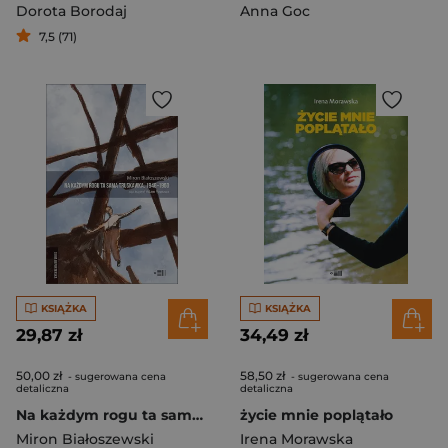
Dorota Borodaj
Anna Goc
7,5 (71)
KSIĄŻKA
KSIĄŻKA
29,87 zł
34,49 zł
50,00 zł
58,50 zł
- sugerowana cena
- sugerowana cena
detaliczna
detaliczna
Na każdym rogu ta sama truskawka. Teksty reporterskie z lat 1946−1950. Wybór
życie mnie poplątało
Miron Białoszewski
Irena Morawska