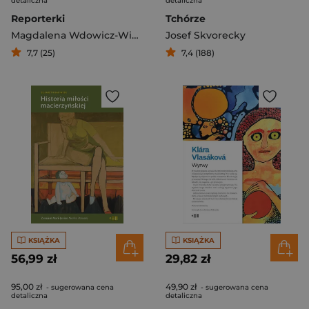
detaliczna
detaliczna
Reporterki
Tchórze
Magdalena Wdowicz-Wierzbowska
Josef Skvorecky
7,7 (25)
7,4 (188)
KSIĄŻKA
KSIĄŻKA
56,99 zł
29,82 zł
95,00 zł
49,90 zł
- sugerowana cena
- sugerowana cena
detaliczna
detaliczna