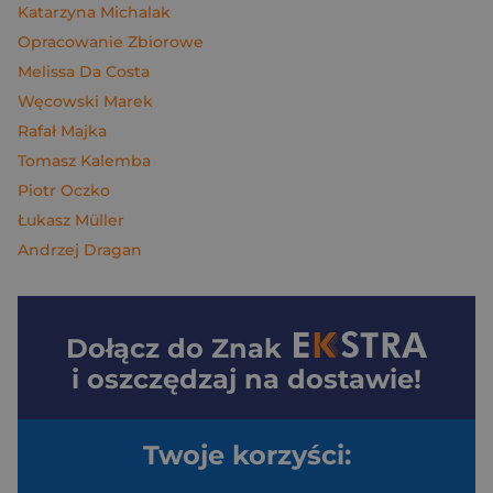
Katarzyna Michalak
Opracowanie Zbiorowe
Melissa Da Costa
Węcowski Marek
Rafał Majka
Tomasz Kalemba
Piotr Oczko
Łukasz Müller
Andrzej Dragan
Dołącz do
Znak
i oszczędzaj na dostawie!
Twoje korzyści: