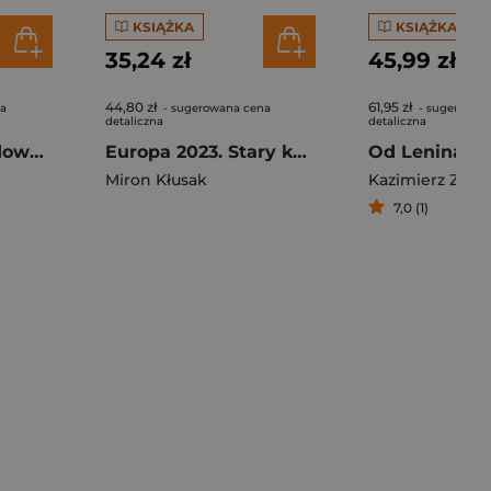
KSIĄŻKA
KSIĄŻKA
35,24 zł
45,99 zł
44,80 zł
61,95 zł
na
- sugerowana cena
- sugerowan
detaliczna
detaliczna
Tożsamość narodowa Macedończyków w procesie integracji europejskiej
Europa 2023. Stary kontynent wobec nowych wyzwań
Od Lenina do
Miron Kłusak
Kazimierz Zakr
7,0 (1)