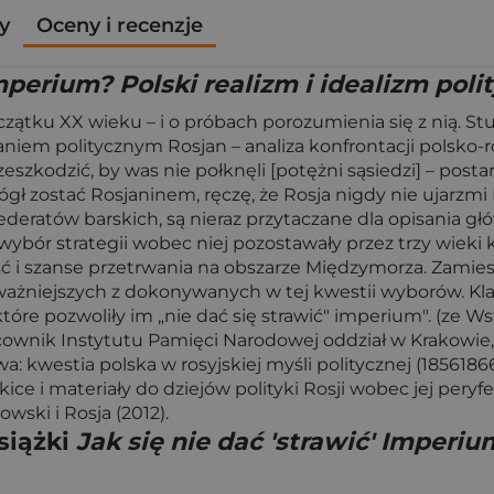
y
Oceny i recenzje
Imperium? Polski realizm i idealizm poli
czątku XX wieku – i o próbach porozumienia się z nią. S
niem politycznym Rosjan – analiza konfrontacji polsko-rosy
szkodzić, by was nie połknęli [potężni sąsiedzi] – postaraj
ógł zostać Rosjaninem, ręczę, że Rosja nigdy nie ujarzmi
ederatów barskich, są nieraz przytaczane dla opisania g
 wybór strategii wobec niej pozostawały przez trzy wieki
ć i szanse przetrwania na obszarze Międzymorza. Zamie
ważniejszych z dokonywanych w tej kwestii wyborów. Kla
tóre pozwoliły im „nie dać się strawić" imperium". (ze 
racownik Instytutu Pamięci Narodowej oddział w Krakowie
rawa: kwestia polska w rosyjskiej myśli politycznej (1856186
ce i materiały do dziejów polityki Rosji wobec jej peryfe
owski i Rosja (2012).
siążki
Jak się nie dać 'strawić' Imperiu