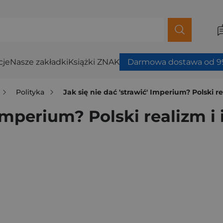
cje
Nasze zakładki
Książki ZNAK
Darmowa dostawa od 99
Polityka
Jak się nie dać 'strawić' Imperium? Polski re
 Imperium? Polski realizm i