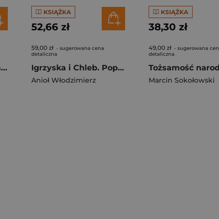
KSIĄŻKA
KSIĄŻKA
52,66 zł
38,30 zł
59,00 zł
49,00 zł
- sugerowana cena
- sugerowana ce
detaliczna
detaliczna
Bezpieczeństwo a nauki o bezpieczeństwie
Igrzyska i Chleb. Populizm tradycjonalistyczny w perspektywie porównawczej
Anioł Włodzimierz
Marcin Sokołowski