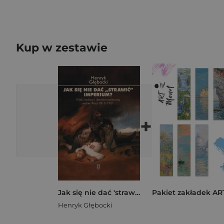
Kup w zestawie
+
Jak się nie dać 'strawić' Imperium? Polski realizm i idealizm polityczny wobec Rosji 1815-1921
Henryk Głębocki