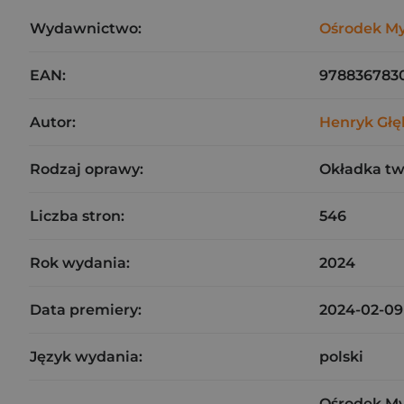
Wydawnictwo:
Ośrodek Myś
EAN:
978836783
Autor:
Henryk Głę
Rodzaj oprawy:
Okładka t
Liczba stron:
546
Rok wydania:
2024
Data premiery:
2024-02-09
Język wydania:
polski
Ośrodek Myś