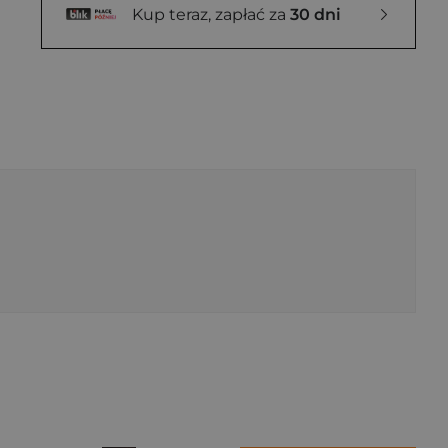
Kup teraz, zapłać za
30 dni