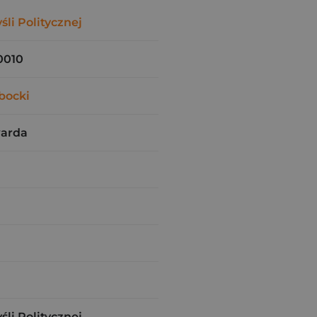
li Politycznej
0010
bocki
warda
li Politycznej