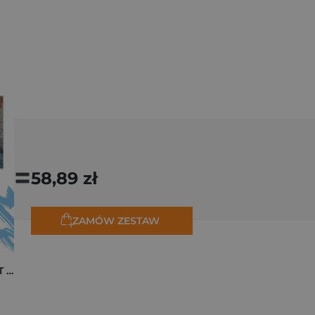
=
58,89 zł
ZAMÓW ZESTAW
Pakiet zakładek ART Monet