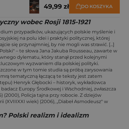
49,99 zł
DO KOSZYKA
tyczny wobec Rosji 1815-1921
tudium przypadków, ukazujących polskie myślenie i
jskiej na polu idei i praktyki politycznej, której
cie się przynajmniej, by nie mogli was strawić. [...]
 Polski" – te słowa Jana Jakuba Rousseau, zawarte w
łównego dylematu, który stanął przed kolejnymi
 kluczowym wyzwaniem dla polskiej polityki.
szczone w tym tomie studia są próbą zarysowania
mrą tematyczną łączącą te teksty jest zatem
Wstępu) Henryk Głębocki – historyk, wykładowca
, badacz Europy Środkowej i Wschodniej, zwłaszcza
6) (2000), Policja tajna przy robocie. Z dziejów
rii (XVIIIXXI wiek) (2006), „Diabeł Asmodeusz" w
m? Polski realizm i idealizm