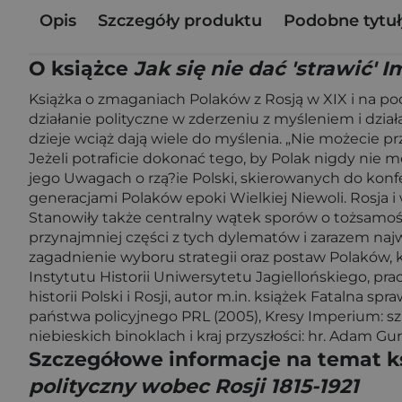
Opis
Szczegóły produktu
Podobne tytuł
O książce
Jak się nie dać 'strawić' 
Książka o zmaganiach Polaków z Rosją w XIX i na po
działanie polityczne w zderzeniu z myśleniem i działa
dzieje wciąż dają wiele do myślenia. „Nie możecie prze
Jeżeli potraficie dokonać tego, by Polak nigdy nie m
jego Uwagach o rzą?ie Polski, skierowanych do konf
generacjami Polaków epoki Wielkiej Niewoli. Rosja i
Stanowiły także centralny wątek sporów o tożsamoś
przynajmniej części z tych dylematów i zarazem naj
zagadnienie wyboru strategii oraz postaw Polaków, k
Instytutu Historii Uniwersytetu Jagiellońskiego, p
historii Polski i Rosji, autor m.in. książek Fatalna sp
państwa policyjnego PRL (2005), Kresy Imperium: szki
niebieskich binoklach i kraj przyszłości: hr. Adam Gur
Szczegółowe informacje na temat k
polityczny wobec Rosji 1815-1921