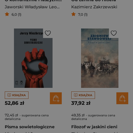
Jaworski Władysław Leopold
Kazimierz Zakrzewski
6,0 (1)
7,0 (1)
KSIĄŻKA
KSIĄŻKA
52,86 zł
37,92 zł
72,45 zł
49,35 zł
- sugerowana cena
- sugerowana cena
detaliczna
detaliczna
Pisma sowietologiczne
Filozof w jaskini cieni