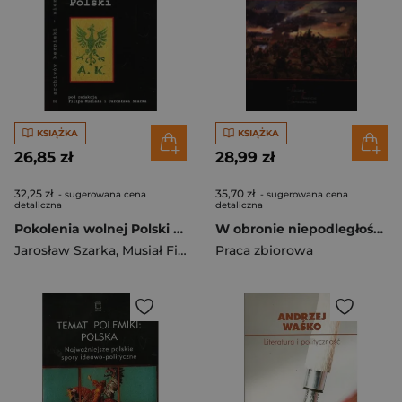
KSIĄŻKA
KSIĄŻKA
26,85 zł
28,99 zł
32,25 zł
35,70 zł
- sugerowana cena
- sugerowana cena
detaliczna
detaliczna
Pokolenia wolnej Polski Tom 19
W obronie niepodległości Antykomunizm w II Rzeczypospolitej
Jarosław Szarka
,
Musiał Filip (red)
Praca zbiorowa