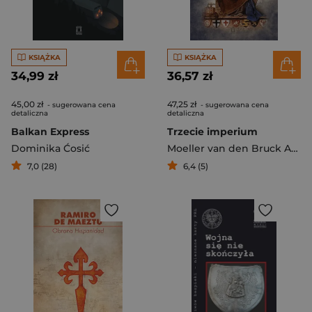
KSIĄŻKA
KSIĄŻKA
34,99 zł
36,57 zł
45,00 zł
47,25 zł
- sugerowana cena
- sugerowana cena
detaliczna
detaliczna
Balkan Express
Trzecie imperium
Dominika Ćosić
Moeller van den Bruck Arthur
7,0 (28)
6,4 (5)