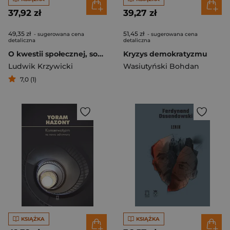
37,92 zł
39,27 zł
49,35 zł
51,45 zł
- sugerowana cena
- sugerowana cena
detaliczna
detaliczna
O kwestii społecznej, socjalizmie i złudzeniach demokratycznych
Kryzys demokratyzmu
Ludwik Krzywicki
Wasiutyński Bohdan
7,0 (1)
KSIĄŻKA
KSIĄŻKA