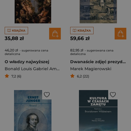
KSIĄŻKA
KSIĄŻKA
35,88 zł
59,66 zł
46,20 zł
82,95 zł
- sugerowana cena
- sugerowana cena
detaliczna
detaliczna
O władzy najwyższej
Dwanaście zdjęć prezydenta
Bonald Louis Gabriel Ambroise de
Marek Magierowski
7,2 (6)
6,2 (22)