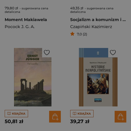
79,80 zł
49,35 zł
- sugerowana cena
- sugerowana cena
detaliczna
detaliczna
Moment Makiawela
Socjalizm a komunizm i faszyzm
Pocock J. G. A.
Czapiński Kazimierz
7,0 (2)
KSIĄŻKA
KSIĄŻKA
50,81 zł
39,27 zł