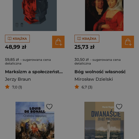
KSIĄŻKA
KSIĄŻKA
48,99 zł
25,73 zł
59,85 zł
30,50 zł
- sugerowana cena
- sugerowana cena
detaliczna
detaliczna
Marksizm a społeczeństwo przyszłości
Bóg wolność własność
Jerzy Braun
Mirosław Dzielski
7,0 (1)
6,7 (3)