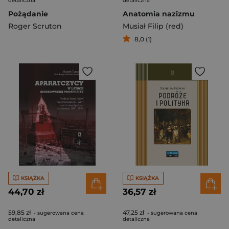
detaliczna
detaliczna
Pożądanie
Anatomia nazizmu
Roger Scruton
Musiał Filip (red)
8,0 (1)
KSIĄŻKA
KSIĄŻKA
44,70 zł
36,57 zł
59,85 zł
47,25 zł
- sugerowana cena
- sugerowana cena
detaliczna
detaliczna