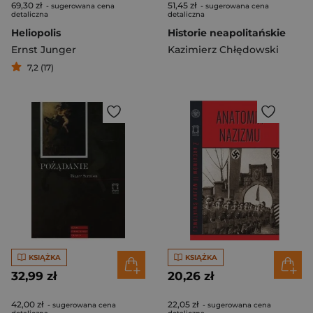
69,30 zł
51,45 zł
- sugerowana cena
- sugerowana cena
detaliczna
detaliczna
Heliopolis
Historie neapolitańskie
Ernst Junger
Kazimierz Chłędowski
7,2 (17)
KSIĄŻKA
KSIĄŻKA
32,99 zł
20,26 zł
42,00 zł
22,05 zł
- sugerowana cena
- sugerowana cena