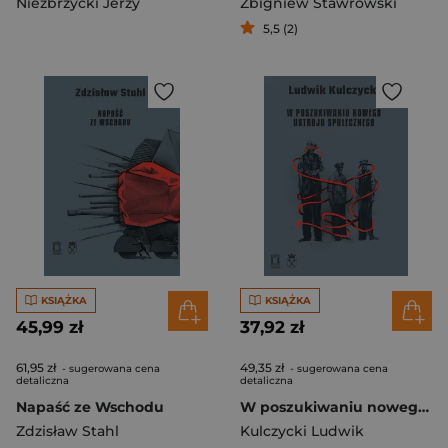
Niezbrzycki Jerzy
Zbigniew Stawrowski
5,5 (2)
KSIĄŻKA
KSIĄŻKA
45,99 zł
37,92 zł
61,95 zł
49,35 zł
- sugerowana cena
- sugerowana cena
detaliczna
detaliczna
Napaść ze Wschodu
W poszukiwaniu nowego ustroju społecznego
Zdzisław Stahl
Kulczycki Ludwik