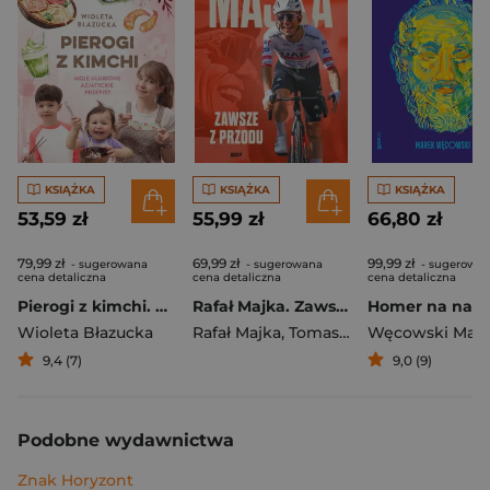
KSIĄŻKA
KSIĄŻKA
KSIĄŻKA
53,59 zł
55,99 zł
66,80 zł
79,99 zł
69,99 zł
99,99 zł
- sugerowana
- sugerowana
- sugerowa
cena detaliczna
cena detaliczna
cena detaliczna
Pierogi z kimchi. Moje ulubione azjatyckie przepisy
Rafał Majka. Zawsze z przodu. Rozmawia Tomasz Kalemba - książka z autografem
Wioleta Błazucka
Rafał Majka
,
Tomasz Kalemba
Węcowski Mar
9,4 (7)
9,0 (9)
Podobne wydawnictwa
Znak Horyzont