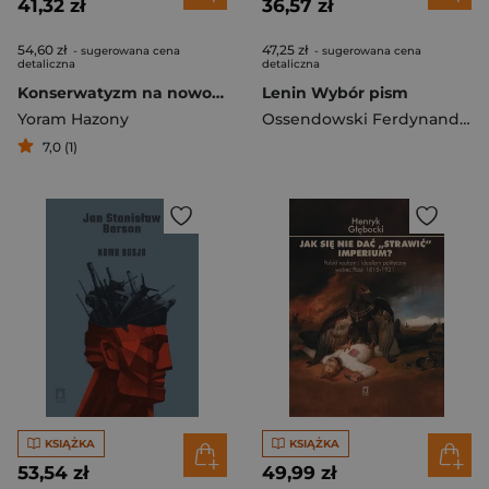
41,32 zł
36,57 zł
54,60 zł
47,25 zł
- sugerowana cena
- sugerowana cena
detaliczna
detaliczna
Konserwatyzm na nowo odkrywany
Lenin Wybór pism
Yoram Hazony
Ossendowski Ferdynand A.
7,0 (1)
KSIĄŻKA
KSIĄŻKA
53,54 zł
49,99 zł