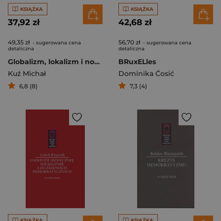
KSIĄŻKA
KSIĄŻKA
37,92 zł
42,68 zł
49,35 zł
56,70 zł
- sugerowana cena
- sugerowana cena
detaliczna
detaliczna
Globalizm, lokalizm i nowe średniowiecze
BRuxELles
Kuź Michał
Dominika Ćosić
6,8 (8)
7,3 (4)
KSIĄŻKA
KSIĄŻKA