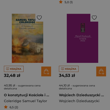
5,0 (1)
KSIĄŻKA
KSIĄŻKA
32,48 zł
34,53 zł
40,95 zł
44,10 zł
- sugerowana cena
- sugerowana cena
detaliczna
detaliczna
O konstytucji Kościoła i państwa Wybór pism
Wojciech Dzieduszycki Wybór Pism
Coleridge Samuel Taylor
Wojciech Dzieduszycki
6,5 (2)