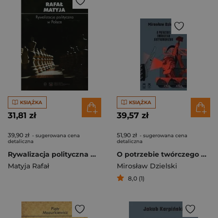
KSIĄŻKA
KSIĄŻKA
31,81 zł
39,57 zł
39,90 zł
51,90 zł
- sugerowana cena
- sugerowana cena
detaliczna
detaliczna
Rywalizacja polityczna w Polsce
O potrzebie twórczego antykomunizmu
Matyja Rafał
Mirosław Dzielski
8,0 (1)