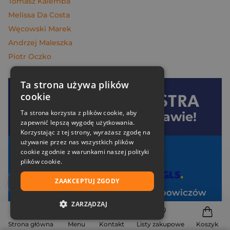
Tomasz Kalemba
Melissa Da Costa
Węcowski Marek
Andrzej Maleszka
Piotr Oczko
Ta strona używa plików
cookie
Dołącz do
Znak
Ta strona korzysta z plików cookie, aby
i oszczędzaj na dostawie!
zapewnić lepszą wygodę użytkowania.
Korzystając z tej strony, wyrażasz zgodę na
używanie przez nas wszystkich plików
Twoje korzyści:
cookie zgodnie z warunkami naszej polityki
plików cookie.
Darmowa dostawa od 99 zł z
ZAAKCEPTUJ ZGODY
Specjalne zniżki tylko dla klubowiczów
ZARZĄDZAJ
Pakiet zakładek Art Ladies za 1 zł
NIEZBĘDNE
Strona główna
Menu
Kontakt
Listy zakupowe
Koszyk
Brak opłat za uczestnictwo