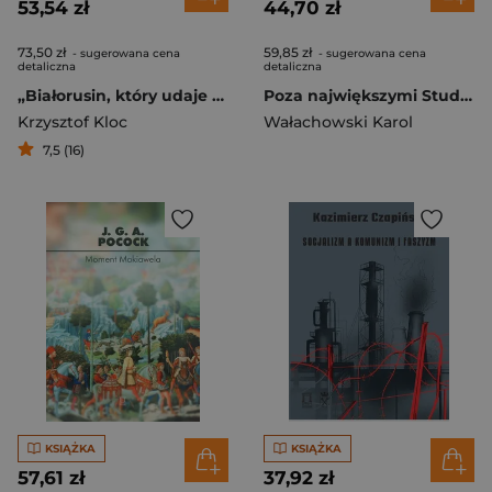
53,54 zł
44,70 zł
73,50 zł
59,85 zł
- sugerowana cena
- sugerowana cena
detaliczna
detaliczna
„Białorusin, który udaje Litwina”. Czesław Miłosz i Polska 1918-1939
Poza największymi Studium o byłych stolicach województw
Krzysztof Kloc
Wałachowski Karol
7,5 (16)
KSIĄŻKA
KSIĄŻKA
57,61 zł
37,92 zł