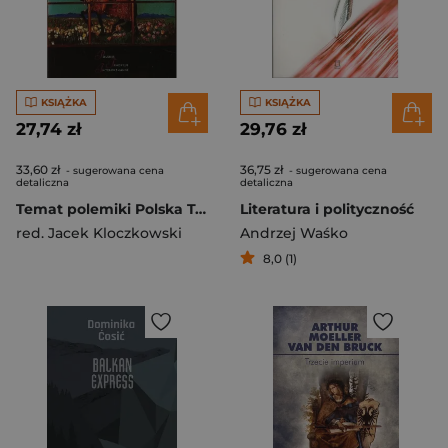
KSIĄŻKA
KSIĄŻKA
27,74 zł
29,76 zł
33,60 zł
36,75 zł
- sugerowana cena
- sugerowana cena
detaliczna
detaliczna
Temat polemiki Polska Tom 17 Najważniejsze polskie spory ideowo-polityczne
Literatura i polityczność
red. Jacek Kloczkowski
Andrzej Waśko
8,0 (1)