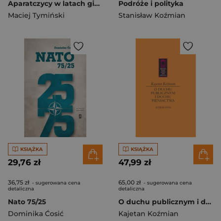
Aparatczycy w latach gierkowskiej prosperity Nadzór komitetów wojewódzkich PZPR nad inwestycjami w okresie 1971-1974
Podróże i polityka
Maciej Tymiński
Stanisław Koźmian
KSIĄŻKA
KSIĄŻKA
29,76 zł
47,99 zł
36,75 zł
65,00 zł
- sugerowana cena
- sugerowana cena
detaliczna
detaliczna
Nato 75/25
O duchu publicznym i duchu pieniactwa
Dominika Ćosić
Kajetan Koźmian