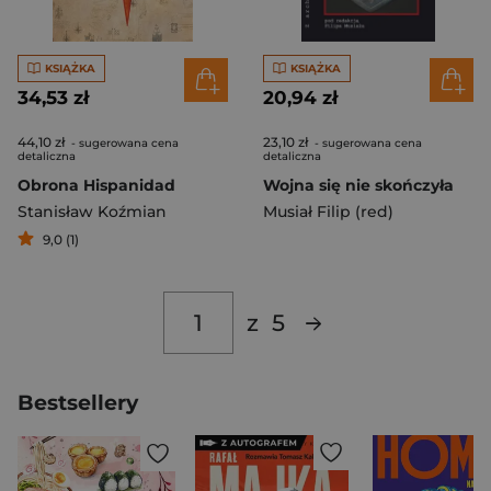
KSIĄŻKA
KSIĄŻKA
34,53 zł
20,94 zł
44,10 zł
23,10 zł
- sugerowana cena
- sugerowana cena
detaliczna
detaliczna
Obrona Hispanidad
Wojna się nie skończyła
Stanisław Koźmian
Musiał Filip (red)
9,0 (1)
z
5
Bestsellery