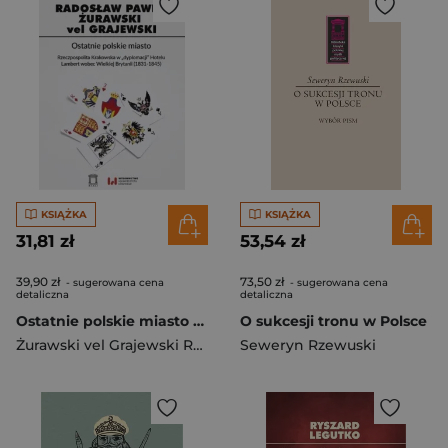
KSIĄŻKA
KSIĄŻKA
31,81 zł
53,54 zł
39,90 zł
73,50 zł
- sugerowana cena
- sugerowana cena
detaliczna
detaliczna
Ostatnie polskie miasto Rzeczpospolita Krakowska w "dyplomacji" Hotelu Lambert wobec Wielkiej Brytanii (1831-1845)
O sukcesji tronu w Polsce
Żurawski vel Grajewski Radosław Paweł
Seweryn Rzewuski