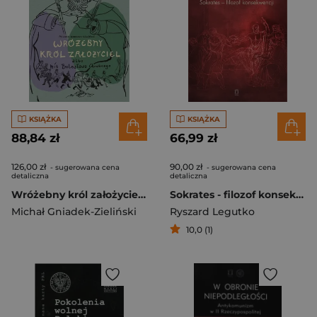
KSIĄŻKA
KSIĄŻKA
88,84 zł
66,99 zł
126,00 zł
90,00 zł
- sugerowana cena
- sugerowana cena
detaliczna
detaliczna
Wróżebny król założyciel albo mit Bolesława...
Sokrates - filozof konsekwencji
Michał Gniadek-Zieliński
Ryszard Legutko
10,0 (1)