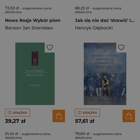
73,50 zł
68,25 zł
- sugerowana cena
- sugerowana cena
detaliczna
detaliczna
Nowa Rosja Wybór pism
Jak się nie dać 'strawić' Imperium? Polski realizm i idealizm polityczny wobec Rosji 1815-1921
Berson Jan Stanisław
Henryk Głębocki
KSIĄŻKA
KSIĄŻKA
39,27 zł
57,61 zł
51,45 zł
79,80 zł
- sugerowana cena
- sugerowana cena
detaliczna
detaliczna