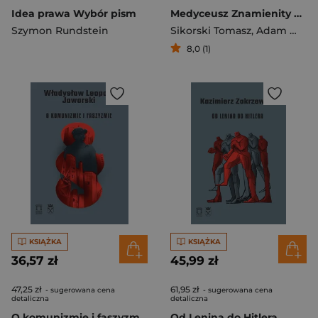
Idea prawa Wybór pism
Medyceusz Znamienity Jan Gwalbert Pawlikowski (1860-1939)
Szymon Rundstein
Sikorski Tomasz
,
Adam Wątor
8,0 (1)
KSIĄŻKA
KSIĄŻKA
36,57 zł
45,99 zł
47,25 zł
61,95 zł
- sugerowana cena
- sugerowana cena
detaliczna
detaliczna
O komunizmie i faszyzmie
Od Lenina do Hitlera