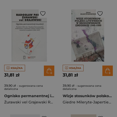
KSIĄŻKA
KSIĄŻKA
31,81 zł
31,81 zł
39,90 zł
39,90 zł
- sugerowana cena
- sugerowana cena
detaliczna
detaliczna
Ognisko permanentnej insurekcji Powstanie 1846 r. i likwidacja Rzeczypospolitej Krakowskiej w „dyplomacji” Hotelu Lambert wobec moca
Wizje stosunków polsko-litewskich w środowiskach emigracji 1945-1990
Żurawski vel Grajewski Radosław Paweł
Giedre Mileryte-Japertiene