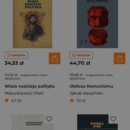
KSIĄŻKA
KSIĄŻKA
34,53 zł
44,70 zł
44,10 zł
59,85 zł
- sugerowana cena
- sugerowana cena
detaliczna
detaliczna
Wiara nadzieja polityka
Oblicza Komunizmu
Mazurkiewicz Piotr
Jakub Karpiński
5,7 (3)
7,0 (1)