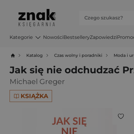
Kategorie
Nowości
Bestsellery
Zapowiedzi
Promo
Katalog
Czas wolny i poradniki
Moda i u
Jak się nie odchudzać P
Michael Greger
KSIĄŻKA