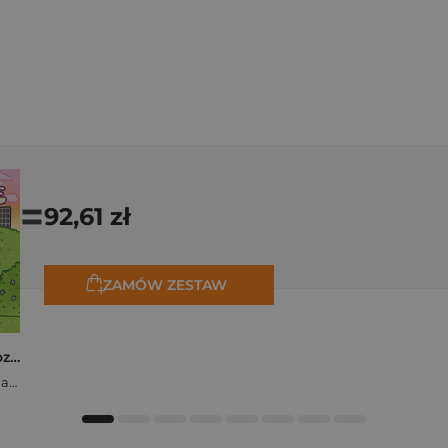
=
92,61 zł
ZAMÓW ZESTAW
Polishcore. Nasza cozy kolorowanka
Zofia Ejsymont-Stępniak „Timka.ink”