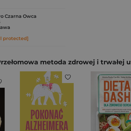
o Czarna Owca
5
zawa
l protected]
Przełomowa metoda zdrowej i trwałej u