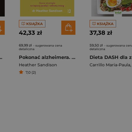
KSIĄŻKA
KSIĄŻKA
42,33 zł
37,38 zł
69,99 zł
59,50 zł
- sugerowana cena
- sugerowana cen
detaliczna
detaliczna
opedia brzydkiej mody
Pokonać alzheimera. Nowa strategia na lepszą pamięć i zdrowy mózg
Heather Sandison
Carrillo Maria-Paula
7,0 (2)