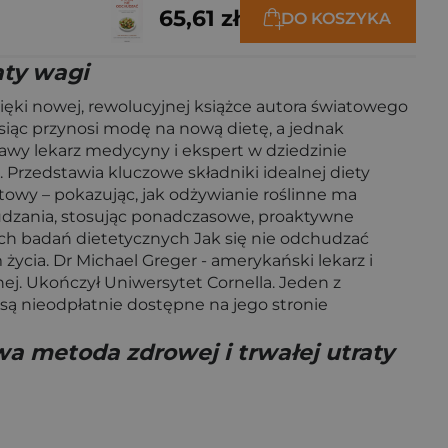
65,61 zł
DO KOSZYKA
aty wagi
ki nowej, rewolucyjnej książce autora światowego
esiąc przynosi modę na nową dietę, a jednak
sławy lekarz medycyny i ekspert w dziedzinie
 Przedstawia kluczowe składniki idealnej diety
itowy – pokazując, jak odżywianie roślinne ma
udzania, stosując ponadczasowe, proaktywne
ch badań dietetycznych Jak się nie odchudzać
ycia. Dr Michael Greger - amerykański lekarz i
nej. Ukończył Uniwersytet Cornella. Jeden z
są nieodpłatnie dostępne na jego stronie
a metoda zdrowej i trwałej utraty