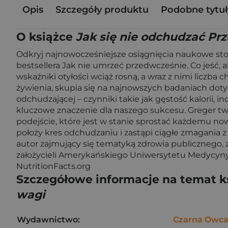
Opis
Szczegóły produktu
Podobne tytuł
O książce
Jak się nie odchudzać Pr
Odkryj najnowocześniejsze osiągnięcia naukowe st
bestsellera Jak nie umrzeć przedwcześnie. Co jeść, 
wskaźniki otyłości wciąż rosną, a wraz z nimi liczb
żywienia, skupia się na najnowszych badaniach doty
odchudzającej – czynniki takie jak gęstość kalorii, 
kluczowe znaczenie dla naszego sukcesu. Greger t
podejście, które jest w stanie sprostać każdemu n
położy kres odchudzaniu i zastąpi ciągłe zmagania 
autor zajmujący się tematyką zdrowia publicznego, z
założycieli Amerykańskiego Uniwersytetu Medycyny S
NutritionFacts.org
Szczegółowe informacje na temat k
wagi
Wydawnictwo:
Czarna Owc