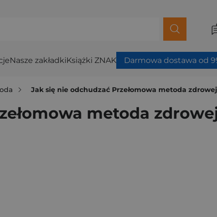
cje
Nasze zakładki
Książki ZNAK
Darmowa dostawa od 99
roda
Jak się nie odchudzać Przełomowa metoda zdrowej i
rzełomowa metoda zdrowej i