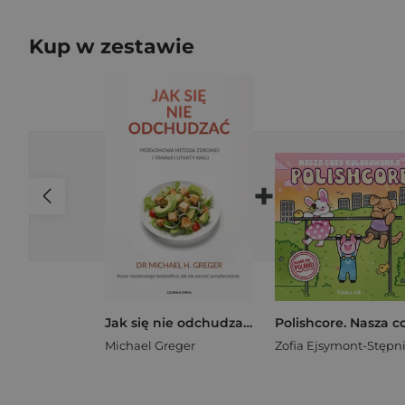
Kup w zestawie
+
Jak się nie odchudzać Przełomowa metoda zdrowej i trwałej utraty wagi
Michael Greger