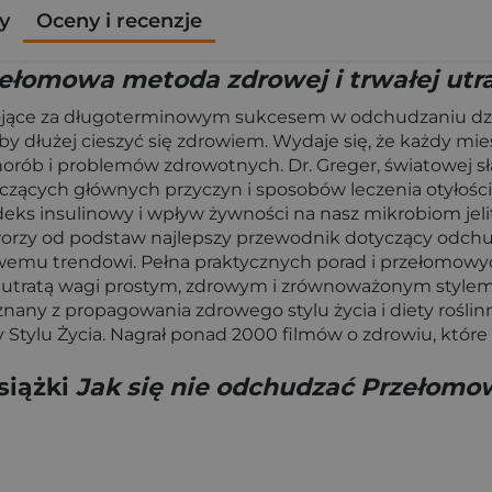
y
Oceny i recenzje
zełomowa metoda zdrowej i trwałej utr
ojące za długoterminowym sukcesem w odchudzaniu dzię
aby dłużej cieszyć się zdrowiem. Wydaje się, że każdy mi
a chorób i problemów zdrowotnych. Dr. Greger, światowej 
czących głównych przyczyn i sposobów leczenia otyłości.
indeks insulinowy i wpływ żywności na nasz mikrobiom jel
worzy od podstaw najlepszy przewodnik dotyczący odch
owemu trendowi. Pełna praktycznych porad i przełomowy
z utratą wagi prostym, zdrowym i zrównoważonym stylem ż
nany z propagowania zdrowego stylu życia i diety roślin
tylu Życia. Nagrał ponad 2000 filmów o zdrowiu, które 
siążki
Jak się nie odchudzać Przełomow
a