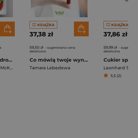
KSIĄŻKA
KSIĄŻKA
37,38 zł
37,86 zł
59,50 zł
59,99 zł
a
- sugerowana cena
- sugerowan
detaliczna
detaliczna
Dieta DASH dla zdrowego serca. 100 prostych i szybkich dań, aby trwale obniżyć ciśnienie krwi i poprawić zdrowie serca
Co mówią twoje wyniki krwi. Praktyczny przewodnik po diagnostyce mikroskopowej i profilaktyce chorób
,
McKee Katie
Tamara Lebedewa
Leonhard Sylwi
5,5 (2)