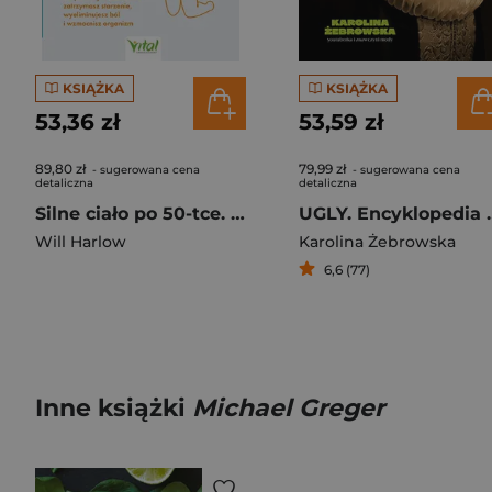
KSIĄŻKA
KSIĄŻKA
53,36 zł
53,59 zł
89,80 zł
79,99 zł
- sugerowana cena
- sugerowana cena
detaliczna
detaliczna
Silne ciało po 50-tce. 111 sprawdzonych strategii, dzięki którym skutecznie zatrzymasz starzenie, wyeliminujesz ból i wzmocnisz organizm
UGLY. Encykl
Will Harlow
Karolina Żebrowska
6,6 (77)
Inne książki
Michael Greger