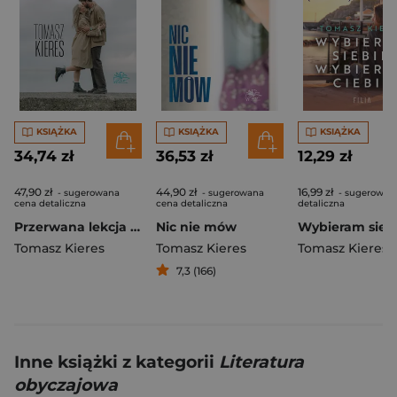
KSIĄŻKA
KSIĄŻKA
KSIĄŻKA
34,74 zł
36,53 zł
12,29 zł
47,90 zł
44,90 zł
16,99 zł
- sugerowana
- sugerowana
- sugerowan
cena detaliczna
cena detaliczna
detaliczna
Przerwana lekcja angielskiego
Nic nie mów
Tomasz Kieres
Tomasz Kieres
Tomasz Kieres
7,3 (166)
Inne książki z kategorii
Literatura
obyczajowa