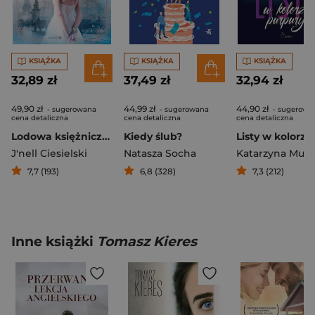
KSIĄŻKA
KSIĄŻKA
KSIĄŻKA
32,89 zł
37,49 zł
32,94 zł
49,90 zł
44,99 zł
44,90 zł
- sugerowana
- sugerowana
- sugerowa
cena detaliczna
cena detaliczna
cena detaliczna
Lodowa księżniczka
Kiedy ślub?
J'nell Ciesielski
Natasza Socha
7,7 (193)
6,8 (328)
7,3 (212)
Inne książki
Tomasz Kieres