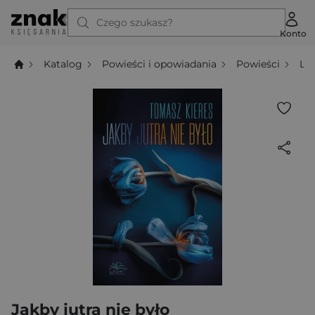
Czego szukasz?
Konto
Katalog
Powieści i opowiadania
Powieści
Li
Jakby jutra nie było