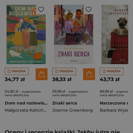
KSIĄŻKA
KSIĄŻKA
KSIĄŻKA
34,77 zł
38,33 zł
43,73 zł
54,90 zł
59,99 zł
69,99 zł
- sugerowana
- sugerowana
- sugerowa
cena detaliczna
cena detaliczna
cena detaliczna
Dom nad rozlewiskiem. Rozlewisko. Tom 1
Znaki serca
Małgorzata Kalicińska
Joanne Greenberg
Oceny i recenzje książki
Jakby jutra nie