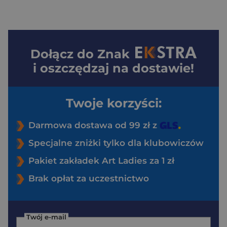
Dołącz do
Znak
i oszczędzaj na dostawie!
Twoje korzyści:
Darmowa dostawa od 99 zł z
Specjalne zniżki tylko dla klubowiczów
Pakiet zakładek Art Ladies za 1 zł
Brak opłat za uczestnictwo
Twój e-mail