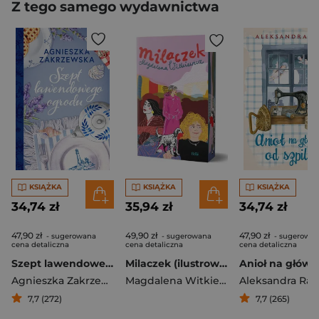
Z tego samego wydawnictwa
KSIĄŻKA
KSIĄŻKA
KSIĄŻKA
34,74 zł
35,94 zł
34,74 zł
47,90 zł
49,90 zł
47,90 zł
- sugerowana
- sugerowana
- sugerowa
cena detaliczna
cena detaliczna
cena detaliczna
Szept lawendowego ogrodu
Milaczek (ilustrowane brzegi)
Agnieszka Zakrzewska
Magdalena Witkiewicz
Aleksandra Rak
7,7 (272)
7,7 (265)