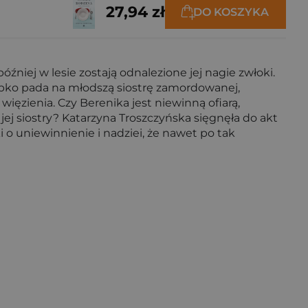
27,94 zł
DO KOSZYKA
niej w lesie zostają odnalezione jej nagie zwłoki.
szybko pada na młodszą siostrę zamordowanej,
 więzienia. Czy Berenika jest niewinną ofiarą,
j siostry? Katarzyna Troszczyńska sięgnęła do akt
 o uniewinnienie i nadziei, że nawet po tak