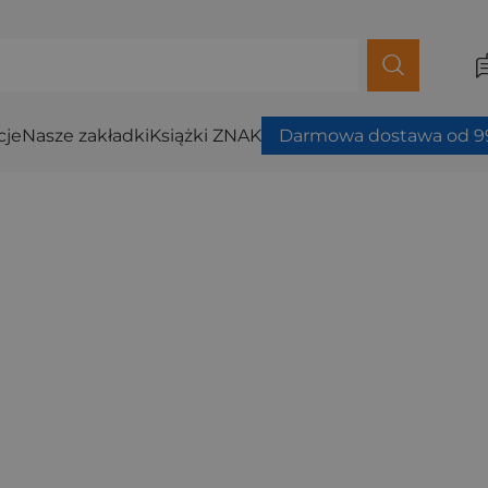
cje
Nasze zakładki
Książki ZNAK
Darmowa dostawa od 99