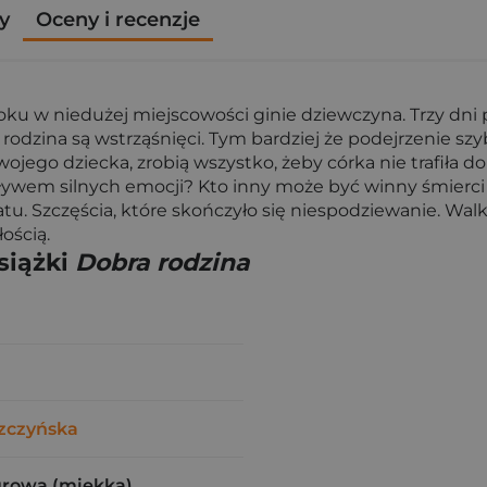
y
Oceny i recenzje
u w niedużej miejscowości ginie dziewczyna. Trzy dni póź
m rodzina są wstrząśnięci. Tym bardziej że podejrzenie 
wojego dziecka, zrobią wszystko, żeby córka nie trafiła do
wem silnych emocji? Kto inny może być winny śmierci je
. Szczęścia, które skończyło się niespodziewanie. Walki
ością.
siążki
Dobra rodzina
zczyńska
urowa (miękka)