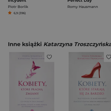
Incydent
Perfect Day
Piotr Borlik
Romy Hausmann
6,9 (396)
Inne książki
Katarzyna Troszczyńsk