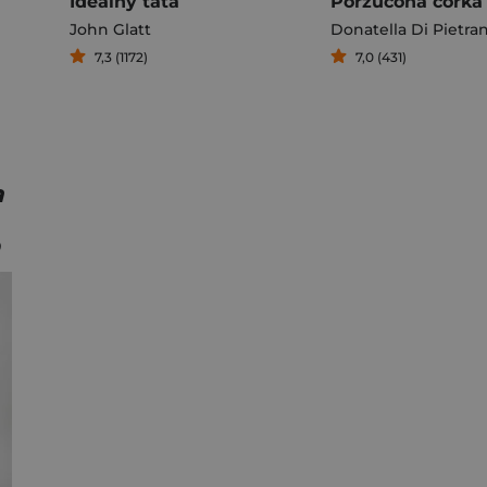
Idealny tata
Porzucona córka
John Glatt
Donatella Di Pietra
7,3 (1172)
7,0 (431)
a