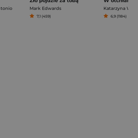
Zło pójdzie za tobą
W otchłani
ntonio
Mark Edwards
Katarzyna Wol
7,1 (459)
6,9 (1184)