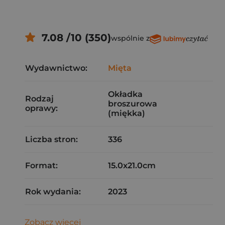
7.08 /10 (350)
wspólnie z
Wydawnictwo:
Mięta
Okładka
Rodzaj
broszurowa
oprawy:
(miękka)
Liczba stron:
336
Format:
15.0x21.0cm
Rok wydania:
2023
Zobacz więcej