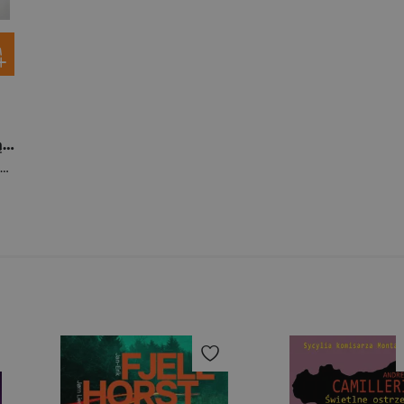
Kobiety, które starają się za bardzo
Sitkowska Sylwia