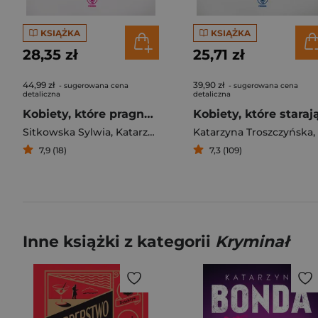
KSIĄŻKA
KSIĄŻKA
28,35 zł
25,71 zł
44,99 zł
39,90 zł
- sugerowana cena
- sugerowana cena
detaliczna
detaliczna
Kobiety, które pragną zmiany
Sitkowska Sylwia
,
Katarzyna Troszczyńska
Katarzyna Troszczyńska
,
7,9 (18)
7,3 (109)
Inne książki z kategorii
Kryminał