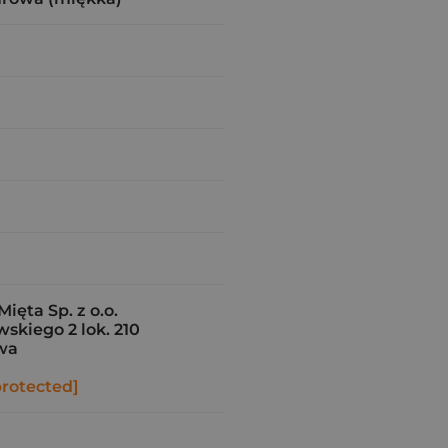
ęta Sp. z o.o.
skiego 2 lok. 210
wa
protected]