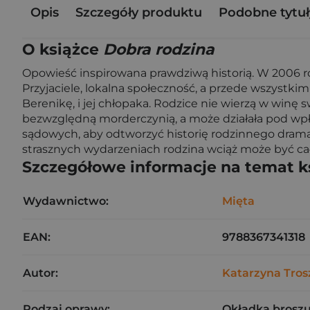
Opis
Szczegóły produktu
Podobne tytuł
O książce
Dobra rodzina
Opowieść inspirowana prawdziwą historią. W 2006 rok
Przyjaciele, lokalna społeczność, a przede wszystki
Berenikę, i jej chłopaka. Rodzice nie wierzą w winę s
bezwzględną morderczynią, a może działała pod wpły
sądowych, aby odtworzyć historię rodzinnego dramatu
strasznych wydarzeniach rodzina wciąż może być cał
Szczegółowe informacje na temat k
Wydawnictwo:
Mięta
EAN:
9788367341318
Autor:
Katarzyna Tros
Rodzaj oprawy:
Okładka brosz