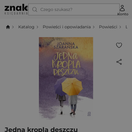
Czego szukasz?
Konto
Katalog
Powieści i opowiadania
Powieści
Li
Jedna kropla deszczu