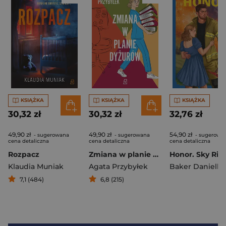
KSIĄŻKA
KSIĄŻKA
KSIĄŻKA
30,32 zł
30,32 zł
32,76 zł
49,90 zł
49,90 zł
54,90 zł
- sugerowana
- sugerowana
- sugerowa
cena detaliczna
cena detaliczna
cena detaliczna
Rozpacz
Zmiana w planie dyżurów
Klaudia Muniak
Agata Przybyłek
Baker Danielle
7,1 (484)
6,8 (215)