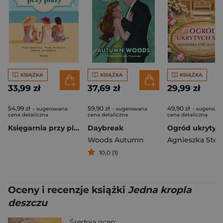
KSIĄŻKA
KSIĄŻKA
KSIĄŻKA
33,99 zł
37,69 zł
29,99 zł
54,99 zł
59,90 zł
49,90 zł
- sugerowana
- sugerowana
- sugerowa
cena detaliczna
cena detaliczna
cena detaliczna
Księgarnia przy plaży. Trzy kobiety. Trzy miłości. Jedna przyjaźń
Daybreak
Woods Autumn
10,0 (1)
Oceny i recenzje książki
Jedna kropla
deszczu
Średnia ocen: