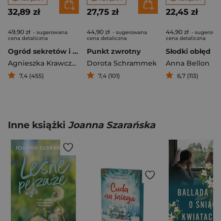
32,89 zł
27,75 zł
22,45 zł
49,90 zł
44,90 zł
44,90 zł
- sugerowana
- sugerowana
- sugerowa
cena detaliczna
cena detaliczna
cena detaliczna
Ogród sekretów i zdrad
Punkt zwrotny
Słodki obłęd
Agnieszka Krawczyk
Dorota Schrammek
Anna Bellon
7,4 (455)
7,4 (101)
6,7 (113)
Inne książki
Joanna Szarańska