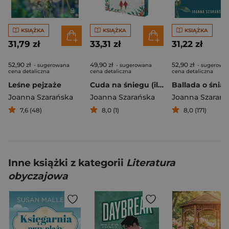
KSIĄŻKA
KSIĄŻKA
KSIĄŻKA
31,79 zł
33,31 zł
31,22 zł
52,90 zł
49,90 zł
52,90 zł
- sugerowana
- sugerowana
- sugerowa
cena detaliczna
cena detaliczna
cena detaliczna
Leśne pejzaże
Cuda na śniegu (ilustrowane brzegi)
Joanna Szarańska
Joanna Szarańska
Joanna Szarańs
7,6 (48)
8,0 (1)
8,0 (171)
Inne książki z kategorii
Literatura
obyczajowa