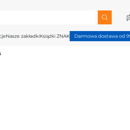
cje
Nasze zakładki
Książki ZNAK
Darmowa dostawa od 99
ś