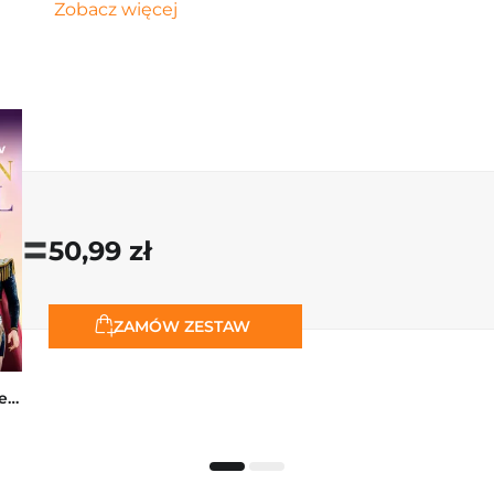
Zobacz więcej
=
50,99 zł
ZAMÓW ZESTAW
K-popowe łowczynie demonów. Mój golden journal. Oficjalny dziennik