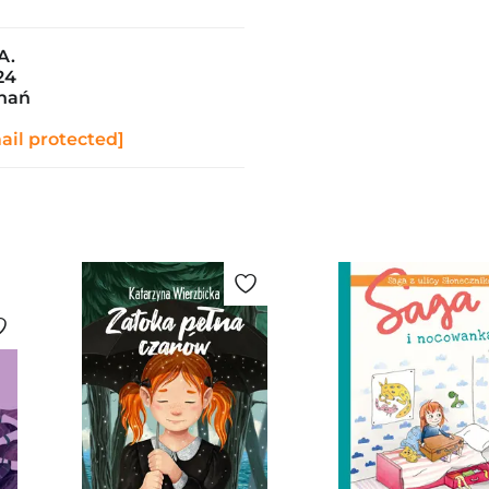
A.
24
znań
ail protected]