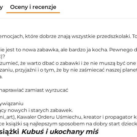
y
Oceny i recenzje
mocjach, które dobrze znają wszystkie przedszkolaki. To 
 jest to nowa zabawka, ale bardzo ja kocha. Pewnego dn
ć|?
zumieć, że warto dbać o zabawki i że nie muszą być one c
aniu, przyjaźni i o tym, że by nie zaśmiecać naszej planet
.
 naprawiać zamiast wyrzucać
zywiązaniu
zący nowych i starych zabawek.
i_art), Kawaler Orderu Uśmiechu, kreator i propagator ks
ące książki są najlepszym sposobem na dobry start dzieck
siążki
Kubuś i ukochany miś