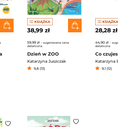
KSIĄŻKA
KSIĄŻKA
38,99 zł
28,28 zł
59,99 zł
44,90 zł
a
- sugerowana cena
- sugerowa
detaliczna
detaliczna
a
Dzień w ZOO
Co czujesz, t
e
Katarzyna Juszczak
Katarzyna Bieg
9,8 (13)
9,1 (12)