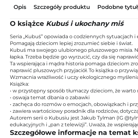
Opis
Szczegóły produktu
Podobne tytuł
O książce
Kubuś i ukochany miś
Seria „Kubuś” opowiada o codziennych sytuacjach i e
Pomagają dzieciom lepiej zrozumieć siebie i świat.
Kubuś ma swojego ulubionego pluszowego misia. Nie
łapka. Trzeba będzie go wyrzucić, czy da się naprawi
Ta wspierająca i mądra historia pomaga dzieciom zro
naprawić pluszowych przyjaciół. To książka o przywiąz
Wzmacnia wrażliwość i uczy ekologicznego myślenia
Książka:
• w przystępny sposób tłumaczy dzieciom, że warto
• oswaja temat dbania o zabawki
• zachęca do rozmów o emocjach, obowiązkach i pr
• zawiera wartościowy poradnik dla rodziców, dotyc
Autorem serii o Kubusiu jest Jakub Tylman (IG @tylm
edukacyjnych i „pan z telewizji”. Uważa, że wspieraj
Szczegółowe informacje na temat k