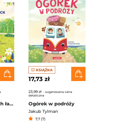
KSIĄŻKA
17,73 zł
23,99 zł
a
- sugerowana cena
detaliczna
Miłość na czterech łapach
Ogórek w podróży
Jakub Tylman
7,7 (7)