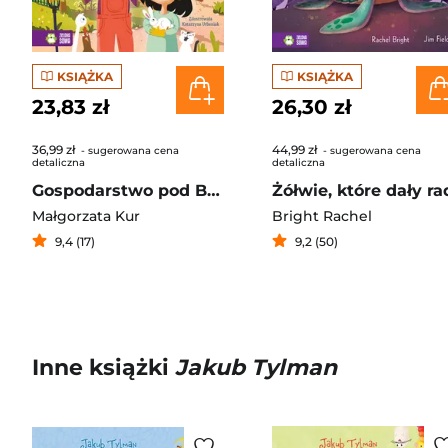
KSIĄŻKA
KSIĄŻKA
23,83 zł
26,30 zł
36,99 zł
44,99 zł
- sugerowana cena
- sugerowana cena
detaliczna
detaliczna
Gospodarstwo pod Becząca Owcą. Przygoda się zaczyna
Żółwie, które dały ra
Małgorzata Kur
Bright Rachel
9,4 (17)
9,2 (50)
Inne książki
Jakub Tylman