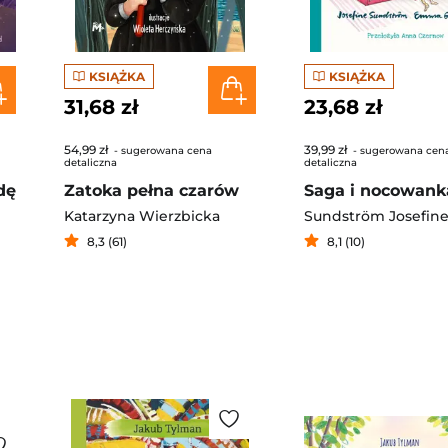
KSIĄŻKA
KSIĄŻKA
31,68 zł
23,68 zł
54,99 zł
39,99 zł
- sugerowana cena
- sugerowana cen
detaliczna
detaliczna
dę
Zatoka pełna czarów
Saga i nocowank
Katarzyna Wierzbicka
Sundström Josefin
8,3 (61)
8,1 (10)