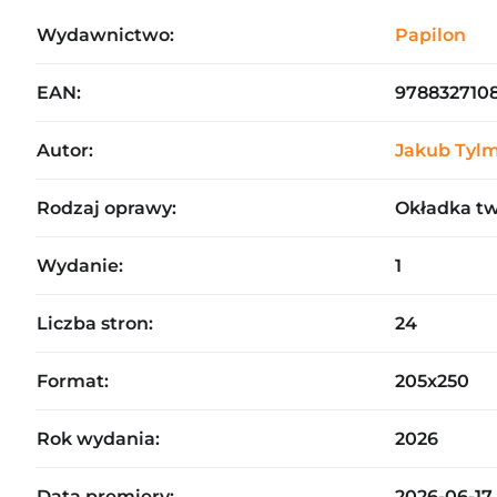
Wydawnictwo:
Papilon
EAN:
978832710
Autor:
Jakub Tyl
Rodzaj oprawy:
Okładka t
Wydanie:
1
Liczba stron:
24
Format:
205x250
Rok wydania:
2026
Data premiery:
2026-06-17