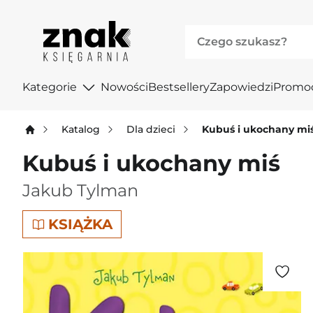
Kategorie
Nowości
Bestsellery
Zapowiedzi
Promo
Katalog
Dla dzieci
Kubuś i ukochany mi
Kubuś i ukochany miś
Jakub Tylman
KSIĄŻKA