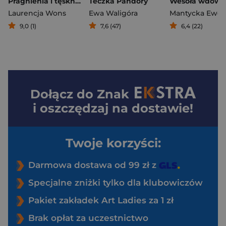
Pragnienia i tęsknoty. Ścieżki przeznaczenia. Tom 2
Teczka Pandory
Wesoła wdówk
Laurencja Wons
Ewa Waligóra
9,0 (1)
7,6 (47)
6,4 (22)
Dołącz do
Znak
i oszczędzaj na dostawie!
Twoje korzyści:
Darmowa dostawa od 99 zł z
Specjalne zniżki tylko dla klubowiczów
Pakiet zakładek Art Ladies za 1 zł
Brak opłat za uczestnictwo