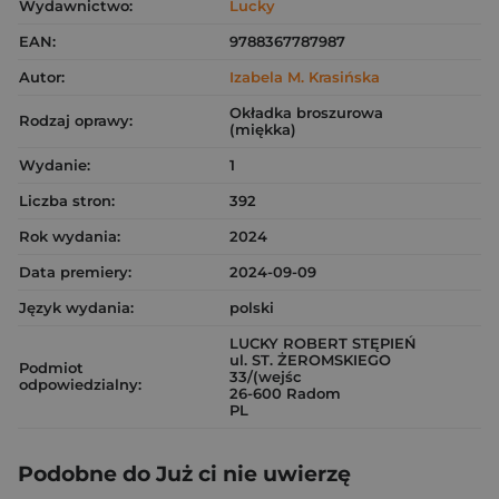
Wydawnictwo:
Lucky
EAN:
9788367787987
Autor:
Izabela M. Krasińska
Okładka broszurowa
Rodzaj oprawy:
(miękka)
Wydanie:
1
Liczba stron:
392
Rok wydania:
2024
Data premiery:
2024-09-09
Język wydania:
polski
LUCKY ROBERT STĘPIEŃ
ul. ST. ŻEROMSKIEGO
Podmiot
33/(wejśc
odpowiedzialny:
26-600 Radom
PL
Podobne do Już ci nie uwierzę