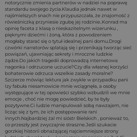
notorycznie zmienia partnerów w nadziei na poprawę
standardu swojego życia.Klaudia jednak nawet w
najśmielszych snach nie przypuszczała, że znajomość z
rówieśniczką przyniesie zgubę jej rodzinie..Konrad ma
opinię faceta z klasą o nieskazitelnym wizerunku ,
pięknymi dziećmi i żoną, która z powodzeniem
mogłaby starać się o tytuł idealnej pani domu.Drogi
czwórki narratorów splatają się i przenikają tworząc sieć
powiązań, ujawniając sekrety i mroczne ludzkie
żądze.Do jakich tragedii doprowadzą internetowa
nagonka i odrzucone uczucie?Czy dla własnej korzyści
bohaterowie odrzuca wszelkie zasady moralne?
Szczerze mówiąc lektura jak zwykle w przypadku pani
Izy fabuła niesamowicie mnie wciągnęła, a osoby
występujące w tej opowieści szybko wzbudzili we mnie
emocje , choć nie mogę powiedzieć, by te były
pozytywne.Ci ludzie manipulowali sobą nawzajem, nie
licząc się z tym, że ich postępowanie rani
innych.Najbardziej żal mi sióstr Bielskich , ponieważ to,
co przeszły jest zwyczajnie straszne.Jeśli szukacie
gorzkiej historii obnażającej najciemniejsze strony