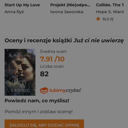
Start Up My Love
Projekt (Nie)odpowiedni facet
Anna Ryś
Iwona Jaworska
Hope S. Ward
10,0 (1)
Oceny i recenzje książki
Już ci nie uwierzę
Średnia ocen:
7.91
/10
Liczba ocen:
82
Powiedz nam, co myślisz!
Pomóż innym i zostaw ocenę!
ZALOGUJ SIĘ, ABY DODAĆ OPINIĘ