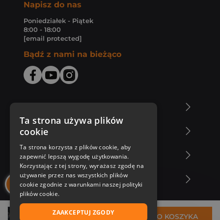
Napisz do nas
Poniedziałek - Piątek
8:00 - 18:00
[email protected]
Bądź z nami na bieżąco
O Księgarni Znak
Ta strona używa plików
cookie
Zakupy u nas
Ta strona korzysta z plików cookie, aby
Nasza oferta
zapewnić lepszą wygodę użytkowania.
Korzystając z tej strony, wyrażasz zgodę na
używanie przez nas wszystkich plików
Nasi autorzy
cookie zgodnie z warunkami naszej polityki
plików cookie.
ZAAKCEPTUJ ZGODY
30,30 zł
DO KOSZYKA