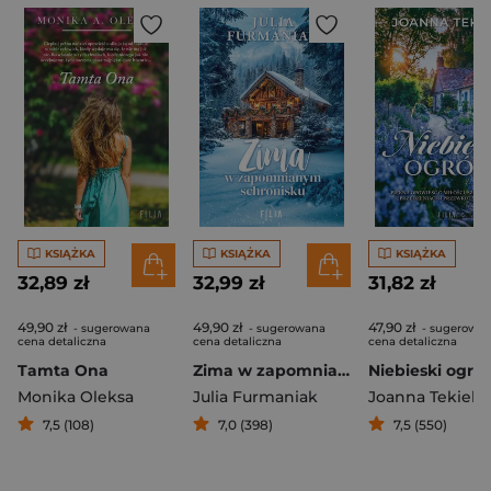
KSIĄŻKA
KSIĄŻKA
KSIĄŻKA
32,89 zł
32,99 zł
31,82 zł
49,90 zł
49,90 zł
47,90 zł
- sugerowana
- sugerowana
- sugerowa
cena detaliczna
cena detaliczna
cena detaliczna
Tamta Ona
Zima w zapomnianym schronisku
Niebieski ogró
Monika Oleksa
Julia Furmaniak
Joanna Tekieli
7,5 (108)
7,0 (398)
7,5 (550)