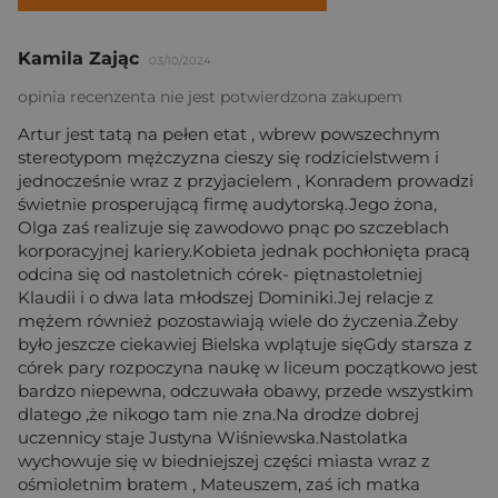
Kamila Zając
03/10/2024
opinia recenzenta nie jest potwierdzona zakupem
Artur jest tatą na pełen etat , wbrew powszechnym
stereotypom mężczyzna cieszy się rodzicielstwem i
jednocześnie wraz z przyjacielem , Konradem prowadzi
świetnie prosperującą firmę audytorską.Jego żona,
Olga zaś realizuje się zawodowo pnąc po szczeblach
korporacyjnej kariery.Kobieta jednak pochłonięta pracą
odcina się od nastoletnich córek- piętnastoletniej
Klaudii i o dwa lata młodszej Dominiki.Jej relacje z
mężem również pozostawiają wiele do życzenia.Żeby
było jeszcze ciekawiej Bielska wplątuje sięGdy starsza z
córek pary rozpoczyna naukę w liceum początkowo jest
bardzo niepewna, odczuwała obawy, przede wszystkim
dlatego ,że nikogo tam nie zna.Na drodze dobrej
uczennicy staje Justyna Wiśniewska.Nastolatka
wychowuje się w biedniejszej części miasta wraz z
ośmioletnim bratem , Mateuszem, zaś ich matka