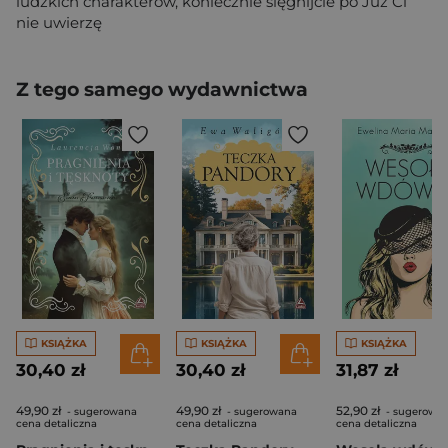
ludzkich charakterów, koniecznie sięgnijcie po Już Ci
nie uwierzę
Z tego samego wydawnictwa
KSIĄŻKA
KSIĄŻKA
KSIĄŻKA
30,40 zł
30,40 zł
31,87 zł
49,90 zł
49,90 zł
52,90 zł
- sugerowana
- sugerowana
- sugerowa
cena detaliczna
cena detaliczna
cena detaliczna