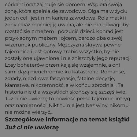
córkami oraz zajmuje się domem. Wspiera swoją
żonę, która spełnia się zawodowo. Olga ma w życiu
jeden cel i jest nim kariera zawodowa. Rola matki i
żony coraz mocniej ją uwiera, ale nie ma odwagi, by
rozstać się z mężem i porzucić dzieci. Konrad jest
przykładnym mężem i ojcem, bardzo dba o swój
wizerunek publiczny. Mężczyzna skrywa pewne
tajemnice i jest gotowy zrobić wszystko, by nie
zostały one ujawnione i nie zniszczyły jego reputacji.
Losy bohaterów przenikają się wzajemnie, a oni
sami dążą nieuchronnie ku katastrofie. Romanse,
zdrady, niezdrowe fascynacje, fatalne decyzje,
kłamstwa, nikczemność, a w końcu zbrodnia… Ta
historia nie dla wszystkich skończy się szczęśliwie.
Już ci nie uwierzę to powieść pełna tajemnic, intryg
oraz namiętności. Nikt tu nie jest bez winy, nikomu
nie można wierzyć…
Szczegółowe informacje na temat książki
Już ci nie uwierzę