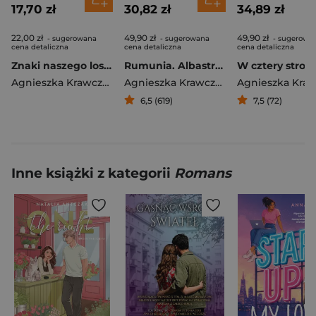
17,70 zł
30,82 zł
34,89 zł
22,00 zł
49,90 zł
49,90 zł
- sugerowana
- sugerowana
- sugerowa
cena detaliczna
cena detaliczna
cena detaliczna
Znaki naszego losu wyd. kieszonkowe
Rumunia. Albastru, ciorba i wino
Agnieszka Krawczyk
Agnieszka Krawczyk
6,5 (619)
7,5 (72)
Inne książki z kategorii
Romans