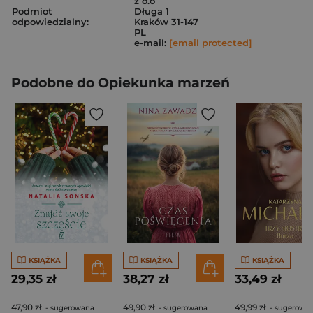
z o.o
Podmiot
Długa 1
odpowiedzialny:
Kraków 31-147
PL
e-mail:
[email protected]
Podobne do Opiekunka marzeń
KSIĄŻKA
KSIĄŻKA
KSIĄŻKA
29,35 zł
38,27 zł
33,49 zł
47,90 zł
49,90 zł
49,99 zł
- sugerowana
- sugerowana
- sugerowa