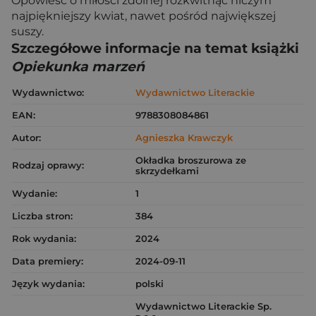
Opowieść o miłości zdolnej rozkwitnąć niczym
najpiękniejszy kwiat, nawet pośród największej
suszy.
Szczegółowe informacje na temat książki
Opiekunka marzeń
Wydawnictwo:
Wydawnictwo Literackie
EAN:
9788308084861
Autor:
Agnieszka Krawczyk
Okładka broszurowa ze
Rodzaj oprawy:
skrzydełkami
Wydanie:
1
Liczba stron:
384
Rok wydania:
2024
Data premiery:
2024-09-11
Język wydania:
polski
Wydawnictwo Literackie Sp.