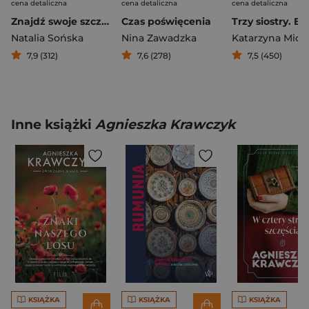
cena detaliczna
cena detaliczna
cena detaliczna
Znajdź swoje szczęście
Czas poświęcenia
Trzy siostry. B
Natalia Sońska
Nina Zawadzka
Katarzyna Mich
7,9 (312)
7,6 (278)
7,5 (450)
Inne książki
Agnieszka Krawczyk
KSIĄŻKA
KSIĄŻKA
KSIĄŻKA