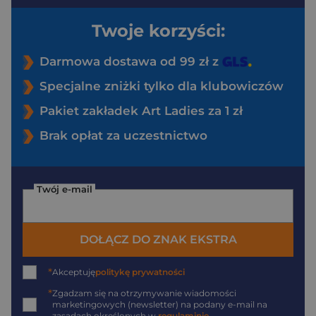
Twoje korzyści:
Darmowa dostawa od 99 zł z
Specjalne zniżki tylko dla klubowiczów
Pakiet zakładek Art Ladies za 1 zł
Brak opłat za uczestnictwo
Twój e-mail
DOŁĄCZ DO ZNAK EKSTRA
*
Akceptuję
politykę prywatności
*
Zgadzam się na otrzymywanie wiadomości
marketingowych (newsletter) na podany
e-mail
na
zasadach określonych w
regulaminie
.