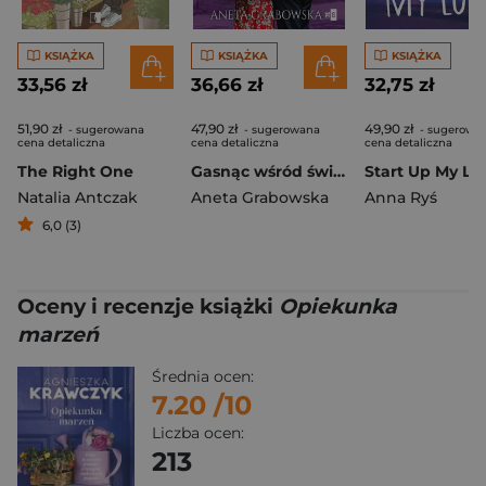
KSIĄŻKA
KSIĄŻKA
KSIĄŻKA
33,56 zł
36,66 zł
32,75 zł
51,90 zł
47,90 zł
49,90 zł
- sugerowana
- sugerowana
- sugerowa
cena detaliczna
cena detaliczna
cena detaliczna
The Right One
Gasnąc wśród świateł
Start Up My Lo
Natalia Antczak
Aneta Grabowska
Anna Ryś
6,0 (3)
Oceny i recenzje książki
Opiekunka
marzeń
Średnia ocen:
7.20
/10
Liczba ocen:
213