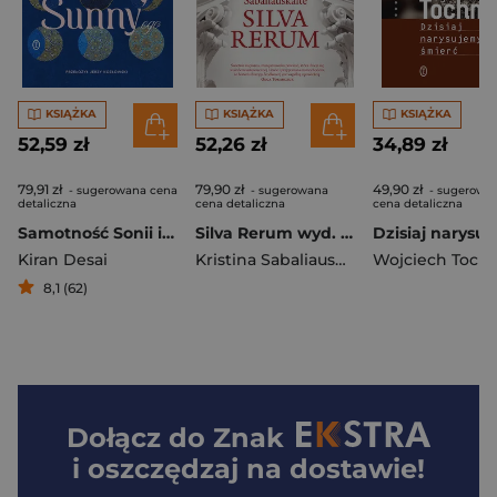
KSIĄŻKA
KSIĄŻKA
KSIĄŻKA
52,59 zł
52,26 zł
34,89 zł
79,91 zł
79,90 zł
49,90 zł
- sugerowana cena
- sugerowana
- sugerowa
detaliczna
cena detaliczna
cena detaliczna
Samotność Sonii i Sunny'ego
Silva Rerum wyd. 2026
Kiran Desai
Kristina Sabaliauskaitė
Wojciech Toc
8,1 (62)
Dołącz do
Znak
i oszczędzaj na dostawie!