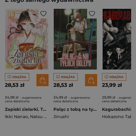
KSIĄŻKA
KSIĄŻKA
KSIĄŻKA
28,53 zł
28,53 zł
23,99 zł
34,99 zł
34,99 zł
29,99 zł
- sugerowana
- sugerowana
- sugerowa
cena detaliczna
cena detaliczna
cena detaliczna
Zapiski zielarki. Tom 15
Paląc z tobą na tyłach sklepu. Tom 7
Ikki Nanao
,
Natsu Hyuuga
Jinushi
,
Nekokurage
Hokazono Take