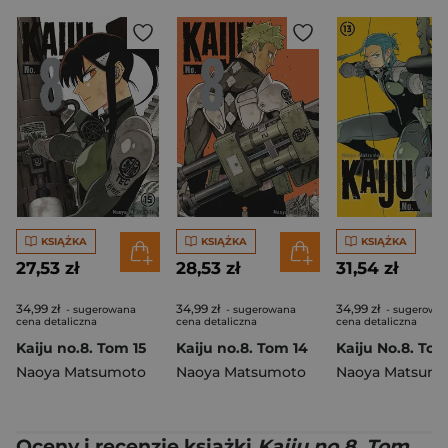
KSIĄŻKA
KSIĄŻKA
KSIĄŻKA
27,53 zł
28,53 zł
31,54 zł
34,99 zł
34,99 zł
34,99 zł
- sugerowana
- sugerowana
- sugerowa
cena detaliczna
cena detaliczna
cena detaliczna
Kaiju no.8. Tom 15
Kaiju no.8. Tom 14
Kaiju No.8. Tom
Naoya Matsumoto
Naoya Matsumoto
Naoya Matsum
Oceny i recenzje książki
Kaiju no.8. Tom