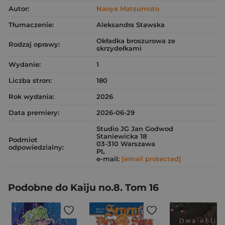
Autor:
Naoya Matsumoto
Tłumaczenie:
Aleksandra Stawska
Okładka broszurowa ze
Rodzaj oprawy:
skrzydełkami
Wydanie:
1
Liczba stron:
180
Rok wydania:
2026
Data premiery:
2026-06-29
Studio JG Jan Godwod
Staniewicka 18
Podmiot
03-310 Warszawa
odpowiedzialny:
PL
e-mail:
[email protected]
Podobne do Kaiju no.8. Tom 16