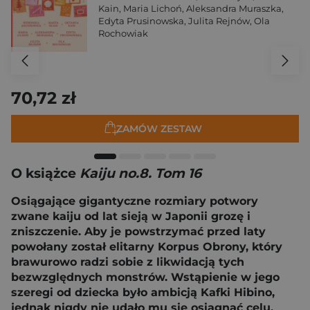
Kain
,
Maria Lichoń
,
Aleksandra Muraszka
,
Edyta Prusinowska
,
Julita Rejnów
,
Ola
Rochowiak
70,72 zł
ZAMÓW ZESTAW
O książce
Kaiju no.8. Tom 16
Osiągające gigantyczne rozmiary potwory
zwane kaiju od lat sieją w Japonii grozę i
zniszczenie. Aby je powstrzymać przed laty
powołany został elitarny Korpus Obrony, który
brawurowo radzi sobie z likwidacją tych
bezwzględnych monstrów. Wstąpienie w jego
szeregi od dziecka było ambicją Kafki Hibino,
jednak nigdy nie udało mu się osiągnąć celu.