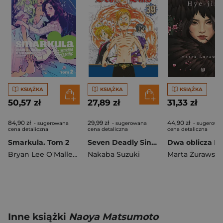
KSIĄŻKA
KSIĄŻKA
KSIĄŻKA
50,57 zł
27,89 zł
31,33 zł
84,90 zł
29,99 zł
44,90 zł
- sugerowana
- sugerowana
- sugerowa
cena detaliczna
cena detaliczna
cena detaliczna
Smarkula. Tom 2
Seven Deadly Sins. Tom 39
Bryan Lee O'Malley
,
Leslie Hung
Nakaba Suzuki
Marta Żurawsk
Inne książki
Naoya Matsumoto