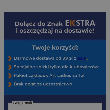
Dołącz do
Znak
i oszczędzaj na dostawie!
Twoje korzyści:
Darmowa dostawa od 99 zł z
Specjalne zniżki tylko dla klubowiczów
Pakiet zakładek Art Ladies za 1 zł
Brak opłat za uczestnictwo
Twój e-mail