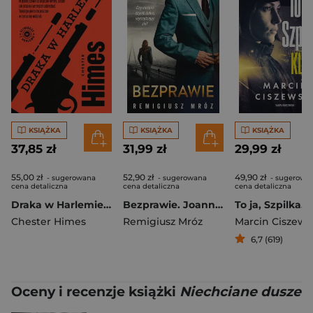
KSIĄŻKA
KSIĄŻKA
KSIĄŻKA
37,85 zł
31,99 zł
29,99 zł
55,00 zł
52,90 zł
49,90 zł
- sugerowana
- sugerowana
- sugerowa
cena detaliczna
cena detaliczna
cena detaliczna
Draka w Harlemie. Gliniarze z Harlemu. 1
Bezprawie. Joanna Chyłka. Tom 20
To ja, Szpilka. 
Chester Himes
Remigiusz Mróz
Marcin Ciszews
6,7 (619)
Oceny i recenzje książki
Niechciane dusze