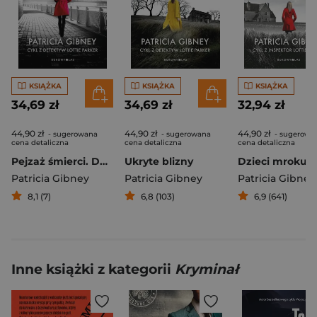
KSIĄŻKA
KSIĄŻKA
KSIĄŻKA
34,69 zł
34,69 zł
32,94 zł
44,90 zł
44,90 zł
44,90 zł
- sugerowana
- sugerowana
- sugerowa
cena detaliczna
cena detaliczna
cena detaliczna
Pejzaż śmierci. Detektyw Lottie Parker. Tom 5
Ukryte blizny
Dzieci mroku
Patricia Gibney
Patricia Gibney
Patricia Gibney
8,1 (7)
6,8 (103)
6,9 (641)
Inne książki z kategorii
Kryminał