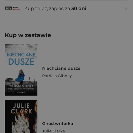
Kup teraz, zapłać za
30 dni
Kup w zestawie
Niechciane dusze
Patricia Gibney
Ghostwriterka
Julie Clarke