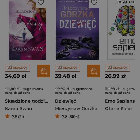
KSIĄŻKA
KSIĄŻKA
KSIĄŻKA
34,69 zł
39,48 zł
26,99 zł
44,90 zł
49,90 zł
34,99 zł
- sugerowana
- sugerowana
- sugerowa
cena detaliczna
cena detaliczna
cena detaliczna
Skradzione godziny
Dziewięć
Karen Swan
Mieczysław Gorzka
Ohme Rafał
7,5 (21)
7,8 (5104)