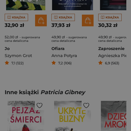
KSIĄŻKA
KSIĄŻKA
KSIĄŻKA
32,90 zł
37,93 zł
30,32 zł
52,00 zł
49,90 zł
49,90 zł
- sugerowana
- sugerowana
- sugerowa
cena detaliczna
cena detaliczna
cena detaliczna
Jo
Ofiara
Zaproszenie
Szymon Grot
Anna Potyra
Agnieszka Piet
7,1 (122)
7,2 (106)
6,9 (563)
Inne książki
Patricia Gibney