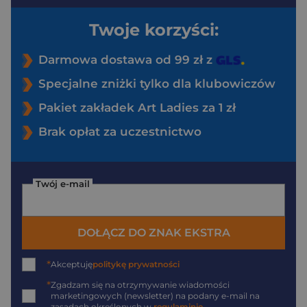
Twoje korzyści:
Darmowa dostawa od 99 zł z
Specjalne zniżki tylko dla klubowiczów
Pakiet zakładek Art Ladies za 1 zł
Brak opłat za uczestnictwo
Twój e-mail
DOŁĄCZ DO ZNAK EKSTRA
*
Akceptuję
politykę prywatności
*
Zgadzam się na otrzymywanie wiadomości
marketingowych (newsletter) na podany
e-mail
na
zasadach określonych w
regulaminie
.