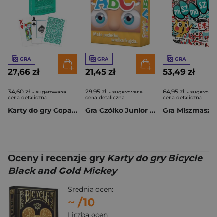
GRA
GRA
GRA
27,66 zł
21,45 zł
53,49 zł
34,60 zł
29,95 zł
64,95 zł
- sugerowana
- sugerowana
- sugerowa
cena detaliczna
cena detaliczna
cena detaliczna
Karty do gry Copag Elite Green
Gra Czółko Junior ABC
Oceny i recenzje gry
Karty do gry Bicycle
Black and Gold Mickey
Średnia ocen:
~
/10
Liczba ocen: