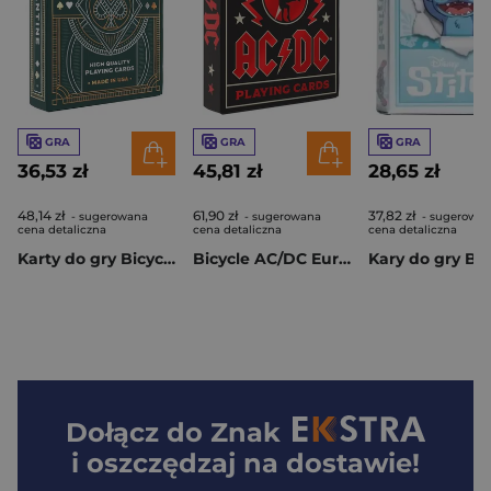
GRA
GRA
GRA
36,53 zł
45,81 zł
28,65 zł
48,14 zł
61,90 zł
37,82 zł
- sugerowana
- sugerowana
- sugerowa
cena detaliczna
cena detaliczna
cena detaliczna
Karty do gry Bicycle Byzantine
Bicycle AC/DC Europe CS24 IN6
Dołącz do
Znak
i oszczędzaj na dostawie!