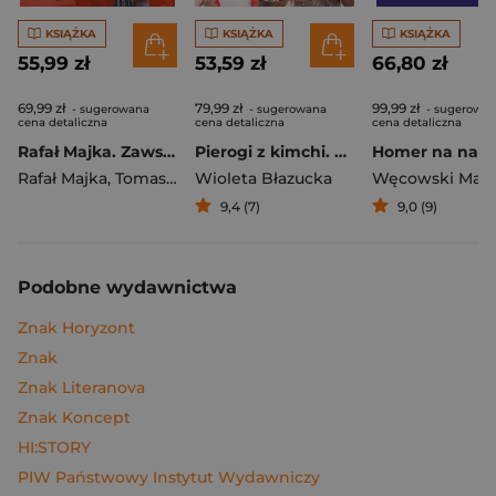
KSIĄŻKA
KSIĄŻKA
KSIĄŻKA
55,99 zł
53,59 zł
66,80 zł
69,99 zł
79,99 zł
99,99 zł
- sugerowana
- sugerowana
- sugerowa
cena detaliczna
cena detaliczna
cena detaliczna
Rafał Majka. Zawsze z przodu. Rozmawia Tomasz Kalemba - książka z autografem
Pierogi z kimchi. Moje ulubione azjatyckie przepisy
Rafał Majka
,
Tomasz Kalemba
Wioleta Błazucka
Węcowski Mar
9,4 (7)
9,0 (9)
Podobne wydawnictwa
Znak Horyzont
Znak
Znak Literanova
Znak Koncept
HI:STORY
PIW Państwowy Instytut Wydawniczy