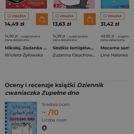
KSIĄŻKA
KSIĄŻKA
KSIĄŻKA
14,49 zł
13,63 zł
31,42 zł
14,90 zł
14,99 zł
49,90 zł
- sugerowana
- sugerowana
- sugerowa
cena detaliczna
cena detaliczna
cena detaliczna
Mikołaj. Zadanka & rzepiki
Słodkie łamigłówki z pandką. Słodkie łamigłówki
Wioleta Żyłowska
Zuzanna Osuchowska
Line Halsnes
Oceny i recenzje książki
Dziennik
cwaniaczka Zupełne dno
Średnia ocen:
~
/10
Liczba ocen:
0