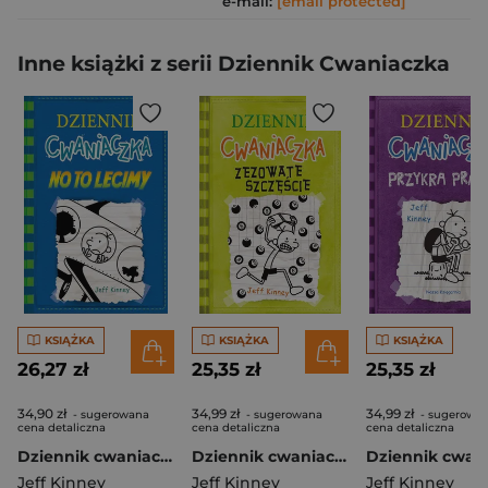
e-mail:
[email protected]
Inne książki z serii Dziennik Cwaniaczka
KSIĄŻKA
KSIĄŻKA
KSIĄŻKA
26,27 zł
25,35 zł
25,35 zł
34,90 zł
34,99 zł
34,99 zł
- sugerowana
- sugerowana
- sugerowa
cena detaliczna
cena detaliczna
cena detaliczna
Dziennik cwaniaczka 12 No to lecimy
Dziennik cwaniaczka Zezowate szczęście
Jeff Kinney
Jeff Kinney
Jeff Kinney