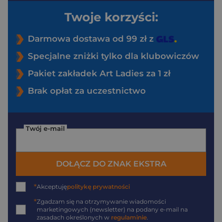
Twoje korzyści:
Darmowa dostawa od 99 zł z
Specjalne zniżki tylko dla klubowiczów
Pakiet zakładek Art Ladies za 1 zł
Brak opłat za uczestnictwo
Twój e-mail
DOŁĄCZ DO ZNAK EKSTRA
*
Akceptuję
politykę prywatności
*
Zgadzam się na otrzymywanie wiadomości
marketingowych (newsletter) na podany
e-mail
na
zasadach określonych w
regulaminie
.