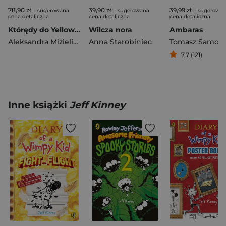
78,90 zł
39,90 zł
39,99 zł
- sugerowana
- sugerowana
- sugerowa
cena detaliczna
cena detaliczna
cena detaliczna
Którędy do Yellowstone? Dzika podróż po parkach narodowych
Wilcza nora
Ambaras
Aleksandra Mizielińska
Anna Starobiniec
,
Daniel Mizieliński
Tomasz Samojli
7,7 (121)
Inne książki
Jeff Kinney