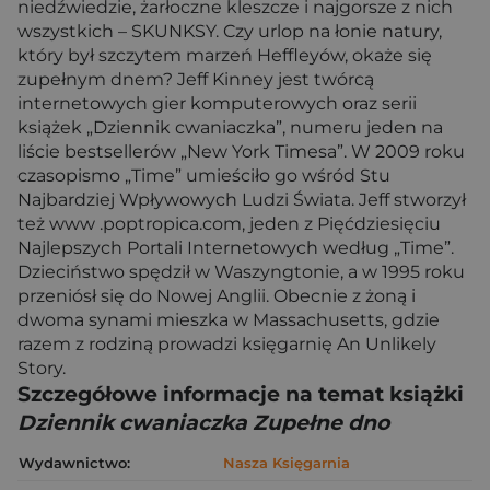
niedźwiedzie, żarłoczne kleszcze i najgorsze z nich
wszystkich – SKUNKSY. Czy urlop na łonie natury,
który był szczytem marzeń Heffleyów, okaże się
zupełnym dnem? Jeff Kinney jest twórcą
internetowych gier komputerowych oraz serii
książek „Dziennik cwaniaczka”, numeru jeden na
liście bestsellerów „New York Timesa”. W 2009 roku
czasopismo „Time” umieściło go wśród Stu
Najbardziej Wpływowych Ludzi Świata. Jeff stworzył
też www .poptropica.com, jeden z Pięćdziesięciu
Najlepszych Portali Internetowych według „Time”.
Dzieciństwo spędził w Waszyngtonie, a w 1995 roku
przeniósł się do Nowej Anglii. Obecnie z żoną i
dwoma synami mieszka w Massachusetts, gdzie
razem z rodziną prowadzi księgarnię An Unlikely
Story.
Szczegółowe informacje na temat książki
Dziennik cwaniaczka Zupełne dno
Wydawnictwo:
Nasza Księgarnia