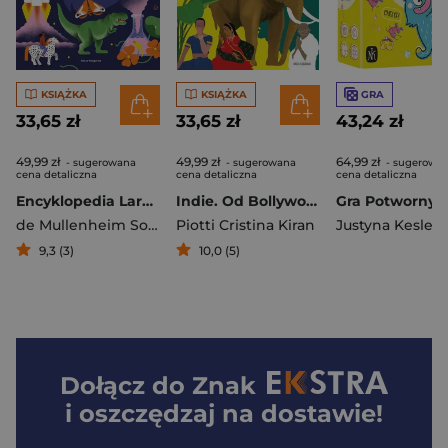
KSIĄŻKA
KSIĄŻKA
GRA
33,65 zł
33,65 zł
43,24 zł
49,99 zł
49,99 zł
64,99 zł
- sugerowana
- sugerowana
- sugerowa
cena detaliczna
cena detaliczna
cena detaliczna
Encyklopedia Larousse'a. Dlaczego? Jak? 500 pytań i odpowiedzi
Indie. Od Bollywood do Tadź Mahal
de Mullenheim Sophie
Piotti Cristina Kiran
Justyna Kesler
,
G
9,3 (3)
10,0 (5)
Dołącz do
Znak
i oszczędzaj na dostawie!