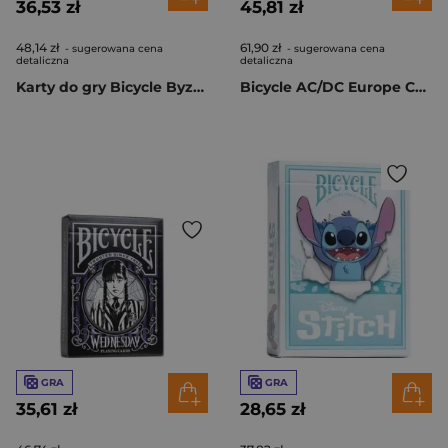
36,53 zł
45,81 zł
48,14 zł
61,90 zł
- sugerowana cena
- sugerowana cena
detaliczna
detaliczna
Karty do gry Bicycle Byzantine
Bicycle AC/DC Europe CS24 IN6
GRA
GRA
35,61 zł
28,65 zł