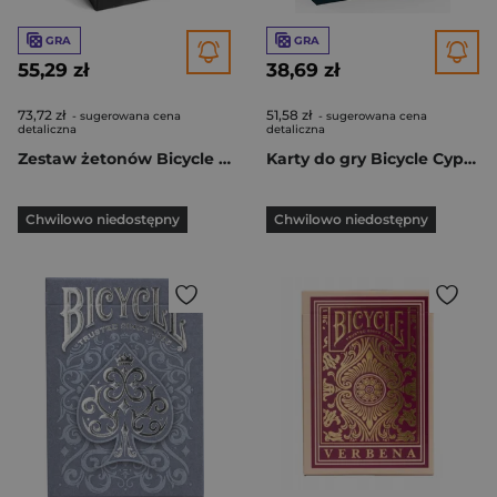
GRA
GRA
55,29 zł
38,69 zł
73,72 zł
51,58 zł
- sugerowana cena
- sugerowana cena
detaliczna
detaliczna
Zestaw żetonów Bicycle Poker Chips
Karty do gry Bicycle Cypher
Chwilowo niedostępny
Chwilowo niedostępny