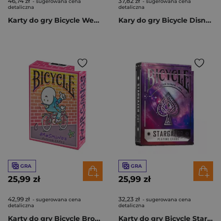
46,74 zł
37,82 zł
- sugerowana cena
- sugerowana cena
detaliczna
detaliczna
Karty do gry Bicycle Wednesday
Kary do gry Bicycle Disney Stitch
GRA
GRA
25,99 zł
25,99 zł
42,99 zł
32,23 zł
- sugerowana cena
- sugerowana cena
detaliczna
detaliczna
Karty do gry Bicycle Brosmind Four Gangs
Karty do gry Bicycle Stargazer 201