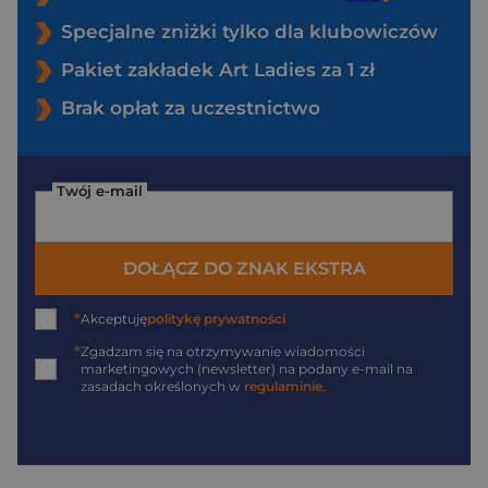
Specjalne zniżki tylko dla klubowiczów
Pakiet zakładek Art Ladies za 1 zł
Brak opłat za uczestnictwo
Twój e-mail
DOŁĄCZ DO ZNAK EKSTRA
*
Akceptuję
politykę prywatności
*
Zgadzam się na otrzymywanie wiadomości
marketingowych (newsletter) na podany
e-mail
na
zasadach określonych w
regulaminie
.