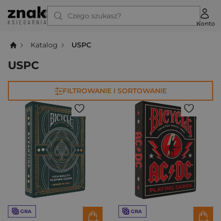
Czego szukasz?
Konto
Katalog
USPC
USPC
FILTROWANIE I SORTOWANIE
GRA
GRA