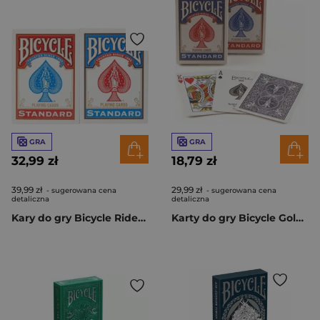
GRA
GRA
32,99 zł
18,79 zł
39,99 zł
29,99 zł
- sugerowana cena
- sugerowana cena
detaliczna
detaliczna
Kary do gry Bicycle Rider Back 2-Pack
Karty do gry Bicycle Gold Rider Back 1szt.mix