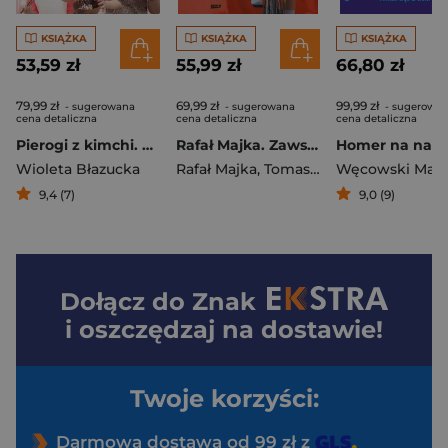
KSIĄŻKA
KSIĄŻKA
KSIĄŻKA
53,59 zł
55,99 zł
66,80 zł
79,99 zł
69,99 zł
99,99 zł
- sugerowana
- sugerowana
- sugerowa
cena detaliczna
cena detaliczna
cena detaliczna
Pierogi z kimchi. Moje ulubione azjatyckie przepisy
Rafał Majka. Zawsze z przodu. Rozmawia Tomasz Kalemba - książka z autografem
Wioleta Błazucka
Rafał Majka
,
Tomasz Kalemba
Węcowski Mar
9,4 (7)
9,0 (9)
Dołącz do
Znak
i oszczędzaj na dostawie!
Twoje korzyści:
Darmowa dostawa od 99 zł z