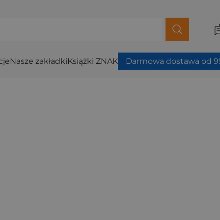
cje
Nasze zakładki
Książki ZNAK
Darmowa dostawa od 99