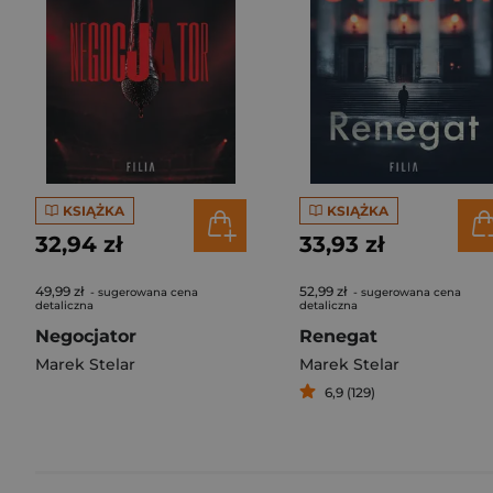
KSIĄŻKA
KSIĄŻKA
32,94 zł
33,93 zł
49,99 zł
52,99 zł
- sugerowana cena
- sugerowana cena
detaliczna
detaliczna
Negocjator
Renegat
Marek Stelar
Marek Stelar
6,9 (129)