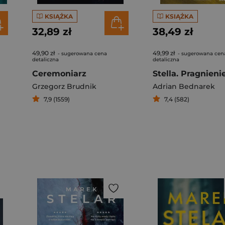
KSIĄŻKA
KSIĄŻKA
32,89 zł
38,49 zł
49,90 zł
49,99 zł
- sugerowana cena
- sugerowana cen
detaliczna
detaliczna
Ceremoniarz
Grzegorz Brudnik
Adrian Bednarek
7,9 (1559)
7,4 (582)