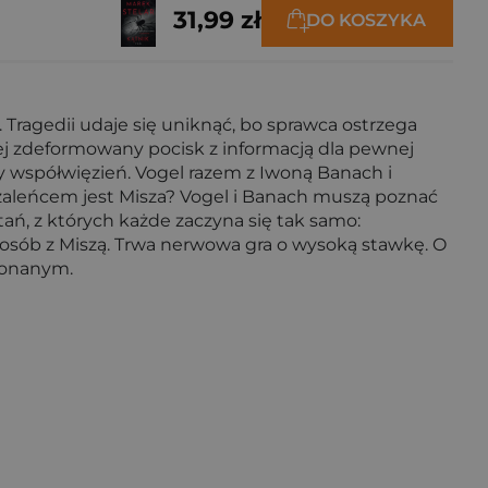
31,99 zł
DO KOSZYKA
Tragedii udaje się uniknąć, bo sprawca ostrzega
ej zdeformowany pocisk z informacją dla pewnej
wny współwięzień. Vogel razem z Iwoną Banach i
zaleńcem jest Misza? Vogel i Banach muszą poznać
tań, z których każde zaczyna się tak samo:
sposób z Miszą. Trwa nerwowa gra o wysoką stawkę. O
okonanym.