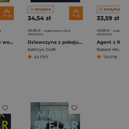
KSIĄŻKA
KSIĄŻKA
34,54 zł
33,59 zł
49,99 zł
49,99 zł
a
- sugerowana cena
- sugerowa
detaliczna
detaliczna
Stella. Pragnienie wolności
Dziewczyna z pokoju 12
Agent z Rija
Kathryn Croft
Robert Michnie
6,5 (757)
7,9 (279)