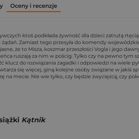
y
Oceny i recenzje
czych ktoś podkłada żywność dla dzieci zatrutą rtęcią. 
ch żądań. Zamiast tego przesyła do komendy wojewódzki
ę jasne, że to Misza, koszmar przeszłości Vogla i jego da
ńca ruszają za nim w pościg. Tylko czy na pewno tym s
źć klucz do rozwiązania zagadki i odpowiedzi na wiele py
owtarza się więcej, giną kolejne osoby związane w jakiś 
szę na mecie. Nie wie tylko, czy będzie zwycięzcą, czy p
siążki
Kątnik