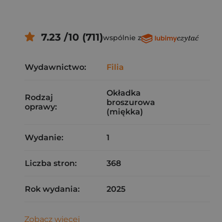
7.23 /10 (711)
wspólnie z
Wydawnictwo:
Filia
Okładka
Rodzaj
broszurowa
oprawy:
(miękka)
Wydanie:
1
Liczba stron:
368
Rok wydania:
2025
Zobacz więcej