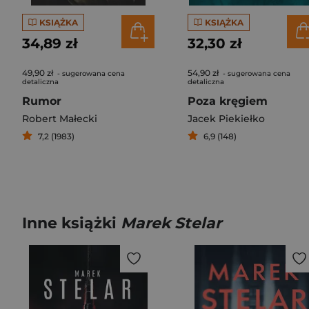
KSIĄŻKA
KSIĄŻKA
34,89 zł
32,30 zł
49,90 zł
54,90 zł
- sugerowana cena
- sugerowana cena
detaliczna
detaliczna
Rumor
Poza kręgiem
Robert Małecki
Jacek Piekiełko
7,2 (1983)
6,9 (148)
Inne książki
Marek Stelar