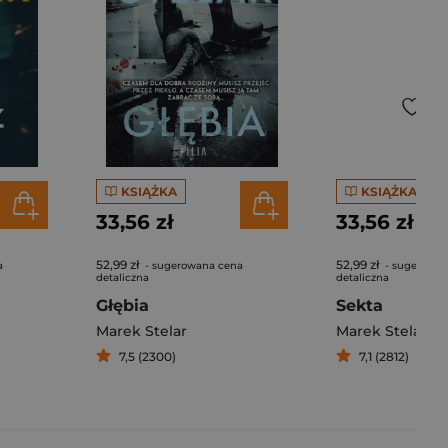
KSIĄŻKA
KSIĄŻKA
33,56 zł
33,56 zł
52,99 zł
52,99 zł
a
- sugerowana cena
- sugerowan
detaliczna
detaliczna
Głębia
Sekta
Marek Stelar
Marek Stelar
7,5 (2300)
7,1 (2812)