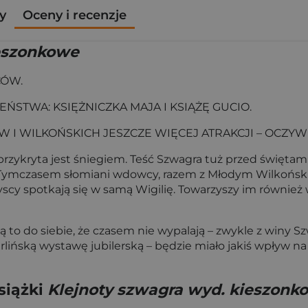
y
Oceny i recenzje
ieszonkowe
CÓW.
ŃSTWA: KSIĘŻNICZKA MAJA I KSIĄŻĘ GUCIO.
 I WILKOŃSKICH JESZCZE WIĘCEJ ATRAKCJI – OCZYW
przykryta jest śniegiem. Teść Szwagra tuż przed świętami
Tymczasem słomiani wdowcy, razem z Młodym Wilkońskim
yscy spotkają się w samą Wigilię. Towarzyszy im również 
 to do siebie, że czasem nie wypalają – zwykle z winy 
rlińską wystawę jubilerską – będzie miało jakiś wpływ n
siążki
Klejnoty szwagra wyd. kieszonk