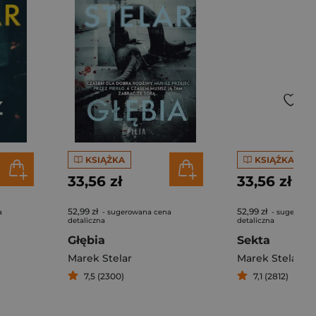
KSIĄŻKA
KSIĄŻKA
33,56 zł
33,56 zł
52,99 zł
52,99 zł
a
- sugerowana cena
- sugerowan
detaliczna
detaliczna
Głębia
Sekta
Marek Stelar
Marek Stelar
7,5 (2300)
7,1 (2812)