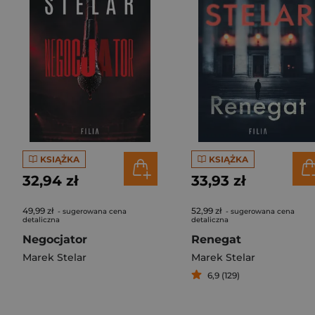
KSIĄŻKA
KSIĄŻKA
32,94 zł
33,93 zł
49,99 zł
52,99 zł
- sugerowana cena
- sugerowana cena
detaliczna
detaliczna
Negocjator
Renegat
Marek Stelar
Marek Stelar
6,9 (129)