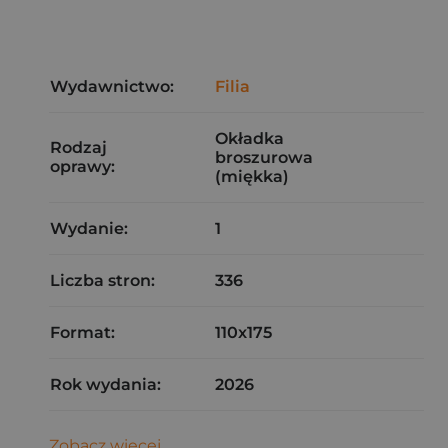
Wydawnictwo:
Filia
Okładka
Rodzaj
broszurowa
oprawy:
(miękka)
Wydanie:
1
Liczba stron:
336
Format:
110x175
Rok wydania:
2026
Zobacz więcej