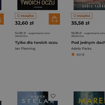
KSIĄŻKA
KSIĄŻKA
32,60 zł
35,58 zł
54,90 zł
56,99 zł
- sugerowana cena
- sugerowana cen
detaliczna
detaliczna
Tylko dla twoich oczu
Pod jednym da
Ian Fleming
Adele Parks
6,0 (1)