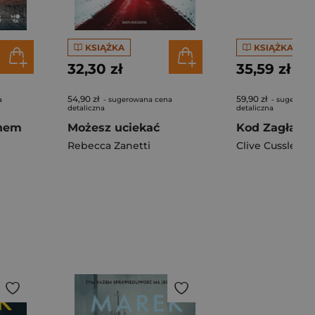
KSIĄŻKA
KSIĄŻKA
32,30 zł
35,59 zł
54,90 zł
59,90 zł
a
- sugerowana cena
- sugerowa
detaliczna
detaliczna
chem
Możesz uciekać
Kod Zagłady
Rebecca Zanetti
Clive Cussler
,
Gr