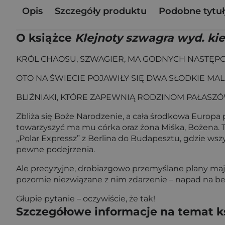
Opis
Szczegóły produktu
Podobne tytuł
O książce
Klejnoty szwagra wyd. k
KRÓL CHAOSU, SZWAGIER, MA GODNYCH NASTĘP
OTO NA ŚWIECIE POJAWIŁY SIĘ DWA SŁODKIE MALE
BLIŹNIAKI, KTÓRE ZAPEWNIĄ RODZINOM PAŁASZÓW
Zbliża się Boże Narodzenie, a cała środkowa Europa 
towarzyszyć ma mu córka oraz żona Miśka, Bożena. 
„Polar Expressz” z Berlina do Budapesztu, gdzie wsz
pewne podejrzenia.
Ale precyzyjne, drobiazgowo przemyślane plany mają
pozornie niezwiązane z nim zdarzenie – napad na be
Głupie pytanie – oczywiście, że tak!
Szczegółowe informacje na temat k