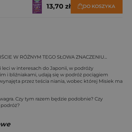
13,70 zł
DO KOSZYKA
IŚCIE W RÓŻNYM TEGO SŁOWA ZNACZENIU...
 leci w interesach do Japonii, w podróży
 i bliźniakami, udają się w podróż pociągiem
wynajęta przez teścia niania, wobec której Misiek ma
Szwagra. Czy tym razem będzie podobnie? Czy
a podróż?
owe