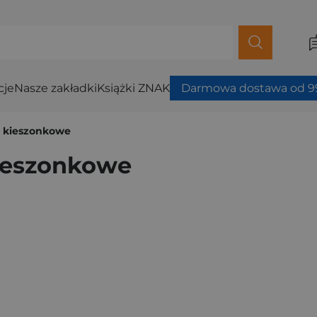
cje
Nasze zakładki
Książki ZNAK
Darmowa dostawa od 99
. kieszonkowe
kieszonkowe