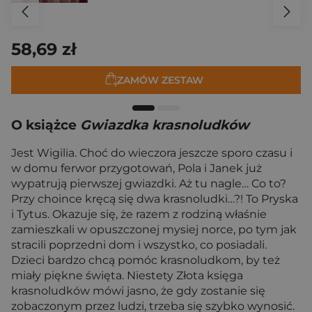
58,69 zł
ZAMÓW ZESTAW
O książce
Gwiazdka krasnoludków
Jest Wigilia. Choć do wieczora jeszcze sporo czasu i
w domu ferwor przygotowań, Pola i Janek już
wypatrują pierwszej gwiazdki. Aż tu nagle… Co to?
Przy choince kręcą się dwa krasnoludki…?! To Pryska
i Tytus. Okazuje się, że razem z rodziną właśnie
zamieszkali w opuszczonej mysiej norce, po tym jak
stracili poprzedni dom i wszystko, co posiadali.
Dzieci bardzo chcą pomóc krasnoludkom, by też
miały piękne święta. Niestety Złota księga
krasnoludków mówi jasno, że gdy zostanie się
zobaczonym przez ludzi, trzeba się szybko wynosić.