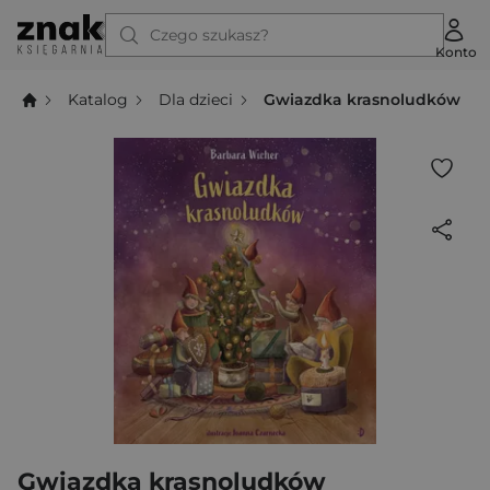
Czego szukasz?
Konto
Katalog
Dla dzieci
Gwiazdka krasnoludków
Gwiazdka krasnoludków