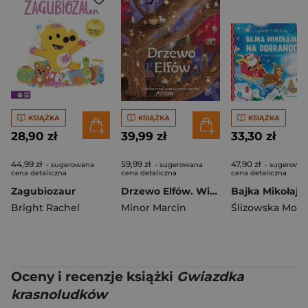
KSIĄŻKA
KSIĄŻKA
KSIĄŻKA
28,90 zł
39,99 zł
33,30 zł
44,99 zł
59,99 zł
47,90 zł
- sugerowana
- sugerowana
- sugerowa
cena detaliczna
cena detaliczna
cena detaliczna
Zagubiozaur
Drzewo Elfów. Wielka magiczna wyszukiwanka
Bright Rachel
Minor Marcin
Ślizowska Moni
Oceny i recenzje książki
Gwiazdka
krasnoludków