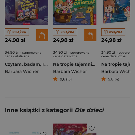
KSIĄŻKA
KSIĄŻKA
KSIĄŻKA
24,98 zł
24,98 zł
24,98 zł
34,90 zł
34,90 zł
34,90 zł
- sugerowana
- sugerowana
- sugerowa
cena detaliczna
cena detaliczna
cena detaliczna
Czytam, badam, rozwiązuję. Na tropie tajemnic kosmosu
Na tropie tajemnic dzikich zwierząt. Czytam, badam, rozwiązuję
Barbara Wicher
Barbara Wicher
Barbara Wiche
9,6 (15)
9,8 (4)
Inne książki z kategorii
Dla dzieci