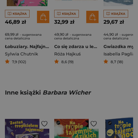
KSIĄŻKA
KSIĄŻKA
KSIĄŻKA
46,89 zł
32,99 zł
29,67 zł
69,99 zł
49,90 zł
44,90 zł
- sugerowana
- sugerowana
- sugerowa
cena detaliczna
cena detaliczna
cena detaliczna
Łobuziary. Najfajniejsze bohaterki literackie
Co się zdarza u lekarza
Gwiazdka mysz
Sylwia Chutnik
Róża Hajkuś
Isabella Paglia
7,9 (102)
8,6 (19)
8,7 (18)
Inne książki
Barbara Wicher